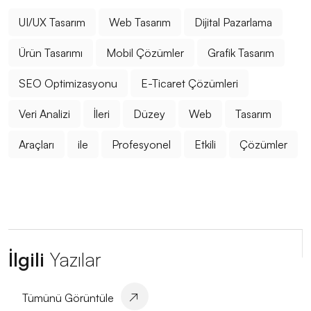
ve İpuçları
UI/UX Tasarım
Web Tasarım
Dijital Pazarlama
Kayseri Görsel Hiyerarşisi ve Web Tasarımı
Ürün Tasarımı
Mobil Çözümler
Grafik Tasarım
Oyun Geliştirme Süreçleri ve Stratejileri
SEO Optimizasyonu
E-Ticaret Çözümleri
Yaratıcı Logo Çözümleri ile Markanızı Öne Çıkarın
Veri Analizi
İleri
Düzey
Web
Tasarım
SEO Başarı Hikayeleri: Web Tasarım
Araçları
ile
Profesyonel
Etkili
Çözümler
Grafik Tasarımın Geleceği: Yenilikler ve Trendler
Web Dünyasında Yaratıcı Tasarımın Sıradışı Etkileri
Grafik Tasarım Yarışmaları: Yaratıcılığınızı ve
Yeteneklerinizi Sergileme Fırsatı
İlgili
Yazılar
Web Tasarım Kursu: Dijital Dünyada Yaratıcı Bir Adım
Mobil Uygulama Geliştirme Süreç Aşamaları
Tümünü Görüntüle