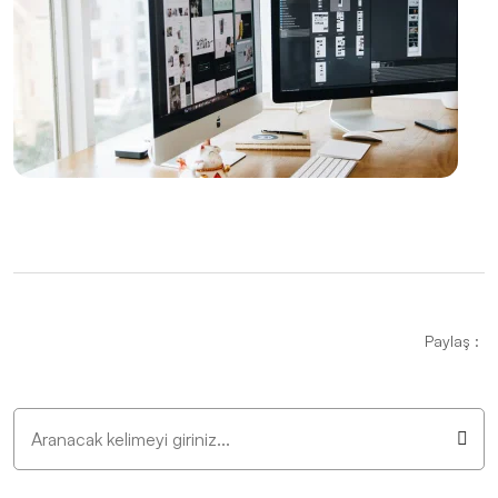
Yaratıcı Web Tasarımın Önemi ve Etkileri
Mobil Uygulama Geliştirme Şirketleri: Profesyonel
Çözümler
Yemek Servisi İçin Logo Tasarımı: Profesyonel ve
Etkileyici Marka Kimliği Oluşturma
Mobil Uygulama Başarısını Ölçme: İşte En Etkili
Yöntemler
Unreal Engine Oyun Geliştirme: Profesyonel Oyun
Dünyasına Adım Atın
Paylaş :
Responsive Web Tasarım Nedir?
Kahve Dükkanı Logo Tasarımı: Markanızı Yansıtan
Özgün Bir Kimlik Oluşturun