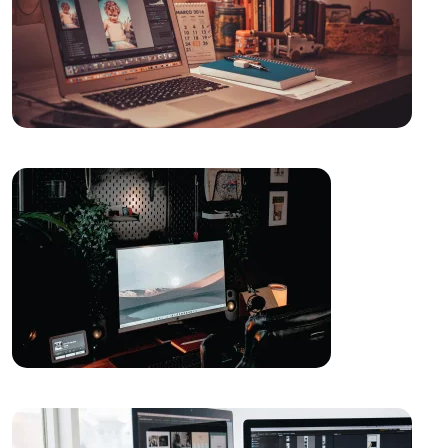
Yaratıcı Düşünme ve Web Tasarımı
Çapraz Platform Uygulama Geliştirme: Mobil
Dünyada Yükselen Trend
Düğün Planlama Logo Tasarımı: Detaylı Rehber
Grafik Tasarımın Önemi ve Etkileri
Blender ile Oyun Geliştirme: Hem Uzmanlar Hem de
Acemiler İçin Kapsamlı Rehber
Ödeme Seçeneklerinin Gösterimi: Web Tasarımında
Etkili Bir Adım
Parallax Web Tasarım: Dijital Dünyada Derinlik ve
Hareketin Buluşması
SEO Link Oluşturma Stratejileri ve Önemi