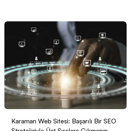
SEO Kontrol Listesi: Web Tasarımında Dikkat Edilmesi
Gerekenler
SEO Sıralama İyileştirme: Dijital Dünyada Öne Çıkmak
İçin 10 Etkili Yol
İnovatif Tasarımın Gücü: Dijital Dünyada Fark Yaratmak
Görsel İletişimde Logo Tasarımının Önemi
Alesta Medya: Profesyonel Web Tasarım Hizmetleri
Kayseri'de Dijital Dönüşüm: Alesta Medya'nın
Profesyonel Çözümleri
SEO Dönüşüm Hedefleri ve Web Tasarım
Görsel Medya ve Web Tasarım
Karaman Web Sitesi: Başarılı Bir SEO
Stratejisiyle Üst Sıralara Çıkmanın
Mobil Uygulama API Entegrasyonu: Dijital Dünyada