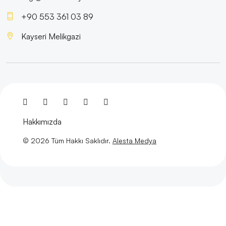
Kayseri’de Web Tasarım Desteği Alırken Nelere
+90 553 361 03 89
Dikkat Etmelisiniz?
Kayseri Melikgazi
Mobil Uygulama İş Modeli ve Stratejileri
Alesta Medya: İnşaat Firmaları İçin Logo Tasarımında
Uzman Çözümler
Alesta Medya ile Tanışın: Profesyonel Web Tasarım
Hizmetleri
Hakkımızda
Vizyoner Çizimler: Grafik Tasarımın Gücü ve
© 2026 Tüm Hakkı Saklıdır.
Alesta Medya
Etkileyiciliği
Moda Sektöründe Logo Tasarımının Önemi ve Etkisi
Web Tasarım Araçları: İnternet Dünyasında
Yaratıcılığınızı Serbest Bırakın