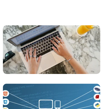
Kayseri İçin Hızlı Web Sitesi Kurulumu: Alesta
Medya'nın Profesyonel Çözümleri
Açık Kaynak Web Tasarımın Gücü
Marka ve Tasarım İlişkisi: Dijital Dünyada Başarıya
Giden Yol
Çizim Becerileri ve Yaratıcılık: Dijital Dünyada Öne
Çıkmak İçin Gerekli Olan Yetenekler
Mobil Uygulama Geliştirirken API Kullanımının Önemi
ve Avantajları
SEO Uyumlu Web Tasarımın Önemi
Yaratıcı Grafik Projeleriyle İlgili En İyi Web Tasarım
Çözümleri