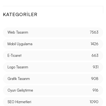
SEO Uyumlu Web Tasarımının Önemi ve İpuçları
Responsive Web Tasarımı Nedir ve Neden
KATEGORILER
Önemlidir?
Mobil Uygulamaların Önemi ve Özellikleri
Web Tasarım
7563
UX/UI Tasarımın Önemi ve Etkileri
Mobil Uygulama
1426
Müzik Albümü Kapak Tasarımı: Sanatı ve Pazarlamayı
Buluşturan Yaratıcı Süreç
E-Ticaret
663
Popup Tasarımı: Web Sitesi İçin Etkili Bir Pazarlama
Logo Tasarım
931
Aracı
Grafik Tasarım
908
Mobil Uygulama Kullanıcı Rehberleri: Kullanıcı
Deneyimini Geliştirmenin Yolları
Oyun Geliştirme
916
E-Posta Pazarlama ve Web Tasarımın Güçlü
SEO Hizmetleri
1090
Birlikteliği