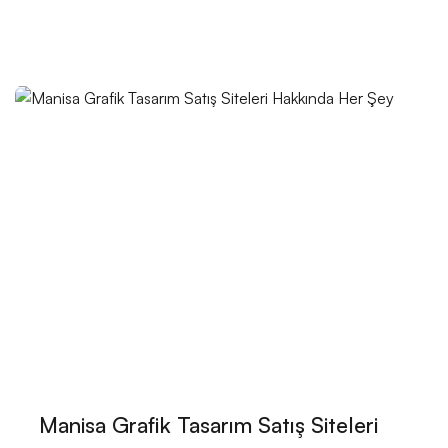
Tasarım Dersleri: Yaratıcılığınızı Geliştirmenin Yolları
Mobil Uygulama Pazar Payı: Geleceğin Trendleri ve
Öngörüler
Kullanıcı Dostu Menü Tasarımı: Web Sitesi Deneyimini
Mükemmelleştirme Sanatı
Çizgi Karakter Logolar: Markanızı Öne Çıkaran
Yaratıcı Çözümler
Mobil Uygulama Geliştirme Trendleri 2021: İleriye
Dönük Öngörüler
Kayseri İçin Modern Web Tasarım Çözümleri
Grafik Tasarım Portföyü: Alesta Medya'nın Yaratıcı
Dokunuşları
Manisa Grafik Tasarım Satış Siteleri