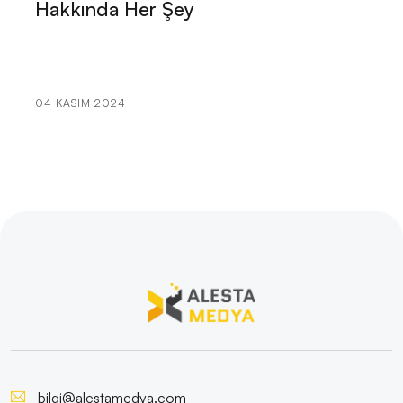
Hakkında Her Şey
SEO Araçları: Dijital Pazarlamada Başarınızı Artırmak
İçin Kullanabileceğiniz En İyi Araçlar
Eğitim Sektörü İçin Logo Tasarımının Önemi ve
İpuçları
04 KASIM 2024
Mobil Uygulama Pazarında Rekabet ve Stratejiler
Ürün İnceleme Bölümü: Alesta Medya'nın
Profesyonel Web Tasarım Hizmeti
Afiş Tasarımının Gücü: Markanızı Yansıtan Etkileyici
Görseller
Logo Büyüsü: Görsel İletişimde Tasarımın Kritik Rolü
Alesta Medya: SEO Uyumlu Mobil Site Tasarımı
Mobil Oyun Geliştirme: Dijital Dünyanın Yeni Trendi
bilgi@alestamedya.com