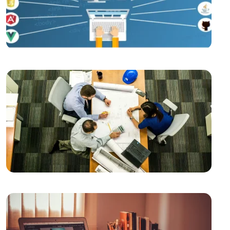
Kayseri Web Tasarım Hizmetleri: Profesyonellik ve
Yaratıcılığın Buluşma Noktası
Fütüristik Logo Tasarımının Önemi ve Trendleri
Mobil Uygulama Pazarında Rekabetin Yükselişi ve
Alesta Medya'nın Rolü
Modern UI Bileşenleri ve Kullanım Alanları
Mobil Uygulama Geliştirme Kılavuzları: Başarılı Bir
Mobil Uygulama Nasıl Oluşturulur?
Alesta Medya: Web Tasarımında Profesyonel
Çözümler
Basit Navigasyonun Web Tasarımındaki Önemi
Web Sitesi Güncellemeleri ve Önemi