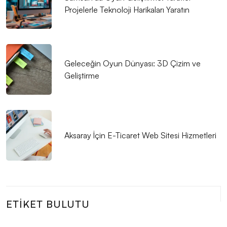
Projelerle Teknoloji Harikaları Yaratın
Mobil Uygulama Geliştirme Şirketleri: İşletmenizi Dijital
Dünyada Yükseltme Rehberi
Kayseri'de Hızlı Web Sitesi Kurulumu: Alesta Medya İle
Profesyonel Çözümler
Geleceğin Oyun Dünyası: 3D Çizim ve
Geliştirme
Görsel İletişim Teknikleri ve Web Tasarım
SEO Uyumlu Web Tasarımında Dikkat Edilmesi
Gerekenler
Aksaray İçin E-Ticaret Web Sitesi Hizmetleri
Mobil Uygulama Geliştirme Sürecinde API Kullanımı
Mobil Uygulama Analitiği: Verilerle Başarınızı Artırın
Web Tasarımında Müşteri Memnuniyeti: Alesta Medya
Farkı
ETIKET BULUTU
Grafik Tasarımda Sosyal Medya Kullanımının Önemi