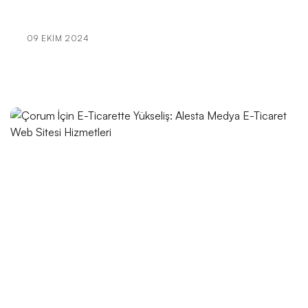
Sağlık Sigortası Acentesi Web Sitesi Tasarımı:
Profesyonel Çözümlerle Öne Çıkın!
09 EKIM 2024
Ruhsal Danışman Web Sitesi Tasarımı: İhtiyacınız Olan
Profesyonel Dokunuşlar
Müzik Okulu Web Sitesi Tasarımı: İnternetin Sesi
Fiziksel Eğitim ve Spor Uzmanı Web Sitesi Tasarımı:
Profesyonel ve Etkili Çözümler
Edebiyatçılar İçin Web Sitesi Tasarımı: Dikkat Çekici
ve Etkili Bir Platform Oluşturun!
Film Yapımcıları Web Sitesi Tasarımı: Profesyonel
Çözümler ve Yaratıcı Yaklaşımlar
Danışman Web Sitesi Tasarımı: Markanızı Dijital
Dünyada Öne Çıkarın!