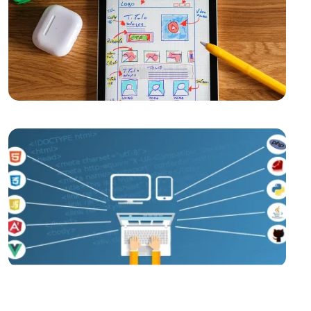
Kayseri'de Hızlı Web Sitesi Kurulumu: Alesta Medya İle
Profesyonel Çözümler
Görsel İletişim Teknikleri ve Web Tasarım
Web Tasarımında Müşteri Memnuniyeti: Alesta Medya
Farkı
Grafik Tasarımda Sosyal Medya Kullanımının Önemi
ve İpuçları
Kayseri Görsel Hiyerarşisi ve Web Tasarımı
Web Dünyasında Yaratıcı Tasarımın Sıradışı Etkileri
Web Tasarım Kursu: Dijital Dünyada Yaratıcı Bir Adım
Alesta Medya: Profesyonel Web Tasarım Hizmetleri