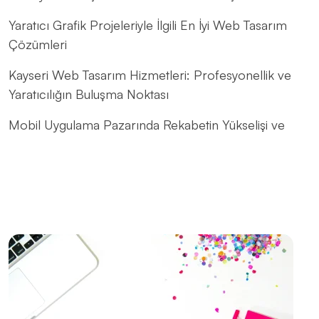
Yaratıcı Grafik Projeleriyle İlgili En İyi Web Tasarım
Çözümleri
Kayseri Web Tasarım Hizmetleri: Profesyonellik ve
Yaratıcılığın Buluşma Noktası
Mobil Uygulama Pazarında Rekabetin Yükselişi ve
Alesta Medya'nın Rolü
Alesta Medya: Web Tasarımında Profesyonel
Çözümler
Web Sitesi Güncellemeleri ve Önemi
Yaratıcı Düşünme ve Web Tasarımı
Alesta Medya: Sayfa İçi SEO İle Dijital Dünyada Öne
Çıkın!