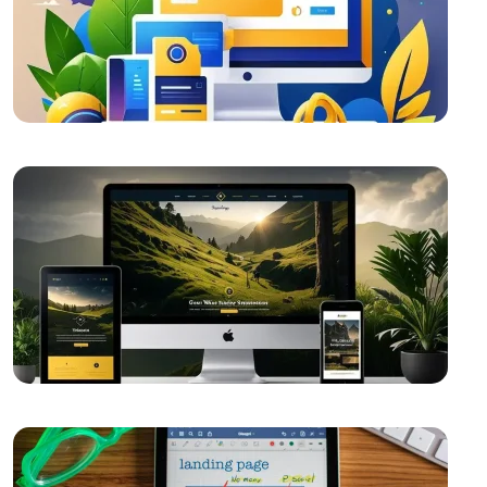
Aracı
E-Posta Pazarlama ve Web Tasarımın Güçlü
Birlikteliği
Filtreleme Seçenekleri: Web Tasarımında Kullanımı ve
Önemi
Alesta Medya: Web Tasarımında Profesyonel
Çözümler Sunan Lider Firma
SEO ve Sosyal Medya Entegrasyonu: Dijital Dünyada
Markanızı Yükseltin
Alesta Medya Grafik Tasarım Portföyü: Yaratıcı ve
Kaliteli Çözümler
Responsive Web Tasarımı: Kullanıcı Deneyimini
Maksimize Edin