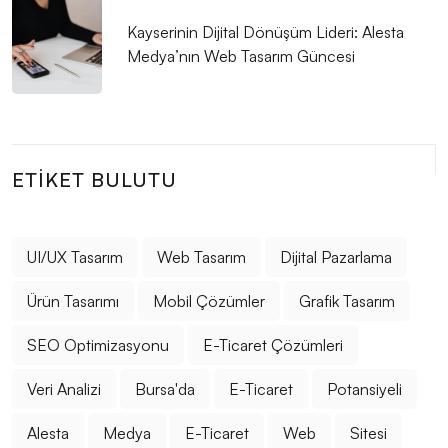
Önemli Adımı
Kayserinin Dijital Dönüşüm Lideri: Alesta
Medya’nın Web Tasarım Güncesi
SEO Güvenlik Protokolleri: Web Sitelerinizin
Güvenliğini Artırmanın Yolları
E-Ticaret Web Tasarımı: Dijital Dönüşümün Anahtarı
Müşteri Yorumları: Alesta Medya'nın Profesyonel
ETIKET BULUTU
Hizmetleriyle Memnuniyet Garantili!
Alesta Medya: Web Tasarım Portföyü ve Profesyonel
UI/UX Tasarım
Web Tasarım
Dijital Pazarlama
Çözümler
Ürün Tasarımı
Mobil Çözümler
Grafik Tasarım
SEO Mobil Hız Testi: Web Sitelerinizin Performansını
Artırın
SEO Optimizasyonu
E-Ticaret Çözümleri
Yaratıcı Web Tasarım Konseptleri
Veri Analizi
Bursa'da
E-Ticaret
Potansiyeli
E-Ticaret Temaları: Dijital Dünyada Başarılı Bir
Alesta
Medya
E-Ticaret
Web
Sitesi