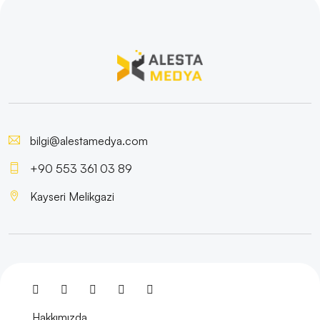
Moda Perakendecisi Web Sitesi Tasarımında Dikkat
Edilmesi Gerekenler
Web Sitesi Tasarımında Toptancılar için En İyi
Çözümler!
Kahve Tutkunları İçin En İyi Web Sitesi Tasarımı: Kahve
bilgi@alestamedya.com
Dükkanı Web Sitesi Tasarımı
+90 553 361 03 89
İçki Üreticisi Web Sitesi Tasarımında Dikkat Edilmesi
Kayseri Melikgazi
Gerekenler
İç Mekan Tasarımı Web Sitesi Tasarımı: Başarılı
Projeler İçin İpuçları!
Ev Dekorasyonunda Başarıya Ulaşmanın Yolu:
Profesyonel Web Sitesi Tasarımı
Hakkımızda