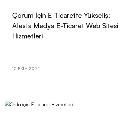
Ressam Web Sitesi Tasarımı: Sanatınızı Dijital Dünyaya
Çorum İçin E-Ticarette Yükseliş:
Taşıyın!
Alesta Medya E-Ticaret Web Sitesi
Parıldayan Güzellik: Kozmetik Satıcısı Web Sitesi
Hizmetleri
Tasarımı Nasıl Yapılmalı?
SEO Uyumlu Web Sitesi Tasarımı: Markanızı Dijital
Dünyada Öne Çıkarın!
10 EKIM 2024
Kinojo Terapisi Uzmanı Web Sitesi Tasarımı: Başarılı
Bir Online İmaj Oluşturmanın Yolları!
Etkinlik Organizasyon Web Sitesi Tasarımı: Sıradışı ve
Etkileyici Projeler İçin Profesyonel Çözümler!
Hayalinizdeki Düğünü Gerçeğe Dönüştürmek İçin
İhtiyacınız Olan Web Sitesi Tasarımı
Profesyonel Spor Eğitmeni Web Sitesi Tasarımı İle