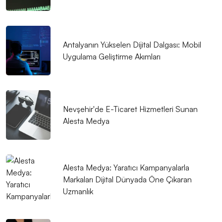
Yaklaşım
E-ticarette Özgün Tasarımın Önemi
Antalyanın Yükselen Dijital Dalgası: Mobil
Alesta Medya: Google SEO Hizmetleriyle Dijital
Uygulama Geliştirme Akımları
Dünyada Yükselişe Geçin
Dijital Pazarlama ve Web Tasarım: Markanızı Dijital
Dünyada Öne Çıkarmanın Gücü
Nevşehir'de E-Ticaret Hizmetleri Sunan
Alesta Medya: Harf Kombinasyonu ile Logo
Alesta Medya
Tasarımında Yaratıcı Çözümler
Dijital Boyutta Markanızı Yükseltin: Mobil Uygulamalar
ve Sosyal Medya Bütünleşimi
Alesta Medya: Yaratıcı Kampanyalarla
Markaları Dijital Dünyada Öne Çıkaran
Dijital Çağda Markanızı Parlatın: Web Tasarımı ve
Uzmanlık
Dijital Pazarlamanın Sihirli Dokunuşu
SSL Sertifikası Entegrasyonu: Web Güvenliğinin