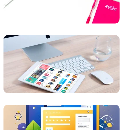
Ödeme Seçeneklerinin Gösterimi: Web Tasarımında
Etkili Bir Adım
Parallax Web Tasarım: Dijital Dünyada Derinlik ve
Hareketin Buluşması
Yaratıcı Web Tasarımın Önemi ve Etkileri
Alışveriş Sepeti Özet Görünümü: E-Ticarette Müşteri
Deneyimini Artırmanın Yolu
Responsive Web Tasarım Nedir?
SEO Uyumlu Web Tasarımının Önemi ve İpuçları
Responsive Web Tasarımı Nedir ve Neden
Önemlidir?
Popup Tasarımı: Web Sitesi İçin Etkili Bir Pazarlama