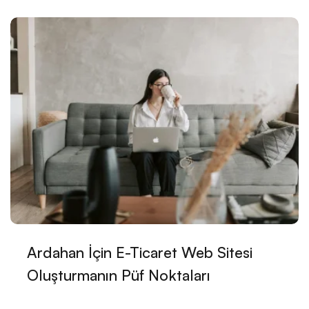
Gemi Acentesi Web Sitesi Tasarımı: Denizin
Derinliklerindeki Dijital Yolculuk
Sigorta Brokeri Web Sitesi Tasarımı: Profesyonel
Çözümler Alesta Medya'dan!
Hukuk Danışmanlık Web Sitesi Tasarımı: Profesyonel
ve Güvenilir Hizmetler
Kariyer Danışmanlığı Web Sitesi Tasarımı: Başarılı Bir
İnternet Varlığı Oluşturmanın Yolları
Freelancer Web Sitesi Tasarımı: Profesyonel
Çözümler Alesta Medya'dan!
Ardahan İçin E-Ticaret Web Sitesi
Reklam Ajansı Web Sitesi Tasarımı: Markanızı Dijital
Oluşturmanın Püf Noktaları
Dünyada Öne Çıkarın!