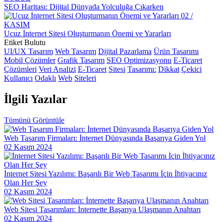
Oyun Performansı ve Tasarımında Dikkat Edilmesi Gerekenler
SEO Haritası: Dijital Dünyada Yolculuğa Çıkarken
02 /
Responsive Web Tasarımı: Kullanıcı Deneyimini Maksimize Edin
KASIM
Ucuz İnternet Sitesi Oluşturmanın Önemi ve Yararları
Kayseri'de Hızlı Web Sitesi Kurulumu: Alesta Medya İle
Etiket Bulutu
Profesyonel Çözümler
UI/UX Tasarım
Web Tasarım
Dijital Pazarlama
Ürün Tasarımı
Mobil Çözümler
Grafik Tasarım
SEO Optimizasyonu
E-Ticaret
Görsel İletişim Teknikleri ve Web Tasarım
Çözümleri
Veri Analizi
E-Ticaret
Sitesi
Tasarımı:
Dikkat
Çekici
Kullanıcı
Odaklı
Web
Siteleri
SEO Uyumlu Web Tasarımında Dikkat Edilmesi Gerekenler
İlgili
Yazılar
Kayseri Görsel Hiyerarşisi ve Web Tasarımı
Web Dünyasında Yaratıcı Tasarımın Sıradışı Etkileri
Tümünü Görüntüle
Web Tasarım Kursu: Dijital Dünyada Yaratıcı Bir Adım
Web Tasarım Firmaları: İnternet Dünyasında Başarıya Giden Yol
02 Kasım 2024
Kullanıcı Kayıt Doğrulama: Dijital Dünyada Güvenliğin Önemi
SEO Kontrol Listesi: Web Tasarımında Dikkat Edilmesi Gerekenler
İnternet Sitesi Yazılımı: Başarılı Bir Web Tasarımı İçin İhtiyacınız
SEO Dönüşüm Hedefleri ve Web Tasarım
Olan Her Şey
02 Kasım 2024
Görsel Medya ve Web Tasarım
Web Sitesi Tasarımları: İnternette Başarıya Ulaşmanın Anahtarı
Dijital Ustalık: SEO ve Kullanıcı Deneyiminde Yeni Başarı
02 Kasım 2024