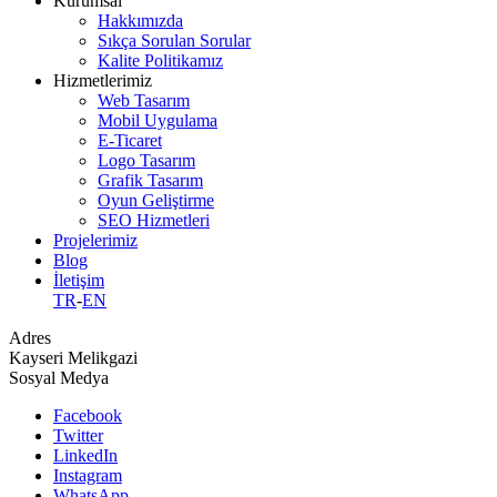
Kurumsal
Hakkımızda
Sıkça Sorulan Sorular
Kalite Politikamız
Hizmetlerimiz
Web Tasarım
Mobil Uygulama
E-Ticaret
Logo Tasarım
Grafik Tasarım
Oyun Geliştirme
SEO Hizmetleri
Projelerimiz
Blog
İletişim
TR
-
EN
Adres
Kayseri Melikgazi
Sosyal Medya
Facebook
Twitter
LinkedIn
Instagram
WhatsApp