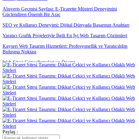
Alışveriş Geçmişi Sayfası: E-Ticarette Müşteri Deneyimini
Güçlendiren Önemli Bir Araç
SEO ve Kullanıcı Deneyimi: Dijital Dünyada Başarının Anahtarı
Yaratıcı Grafik Projeleriyle İlgili En İyi Web Tasarım Çözümleri
Kayseri Web Tasarım Hizmetleri: Profesyonellik ve Yaratıcılığın
Buluşma Noktası
Web Sitesi Güncellemeleri ve Önemi
Yaratıcı Düşünme ve Web Tasarımı
Mobil Uygulama İçerik Stratejisi: Kullanıcı Odaklı Yaklaşımın
Önemi
Ödeme Seçeneklerinin Gösterimi: Web Tasarımında Etkili Bir Adım
Parallax Web Tasarım: Dijital Dünyada Derinlik ve Hareketin
Buluşması
Yaratıcı Web Tasarımın Önemi ve Etkileri
Paylaş :
Alışveriş Sepeti Özet Görünümü: E-Ticarette Müşteri Deneyimini