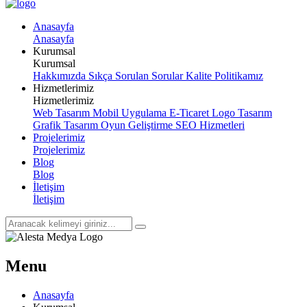
A
n
a
s
a
y
f
a
A
n
a
s
a
y
f
a
K
u
r
u
m
s
a
l
K
u
r
u
m
s
a
l
Hakkımızda
Sıkça Sorulan Sorular
Kalite Politikamız
H
i
z
m
e
t
l
e
r
i
m
i
z
H
i
z
m
e
t
l
e
r
i
m
i
z
Web Tasarım
Mobil Uygulama
E-Ticaret
Logo Tasarım
Grafik Tasarım
Oyun Geliştirme
SEO Hizmetleri
P
r
o
j
e
l
e
r
i
m
i
z
P
r
o
j
e
l
e
r
i
m
i
z
B
l
o
g
B
l
o
g
İ
l
e
t
i
ş
i
m
İ
l
e
t
i
ş
i
m
Menu
Anasayfa