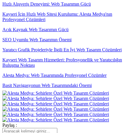
Hızlı Alışveriş Deneyimi: Web Tasarımın Gücü
Kayseri İçin Hızlı Web Sitesi Kurulumu: Alesta Medya'nın
Profesyonel Çözümleri
Açık Kaynak Web Tasarımın Gücü
SEO Uyumlu Web Tasarımın Önemi
Yaratıcı Grafik Projeleriyle İlgili En İyi Web Tasarım Çözümleri
Kayseri Web Tasarım Hizmetleri: Profesyonellik ve Yaratıcılığın
Buluşma Noktası
Alesta Medya: Web Tasarımında Profesyonel Çözümler
Basit Navigasyonun Web Tasarımındaki Önemi
Yaratıcı Düşünme ve Web Tasarımı
Alesta Medya: Sayfa İçi SEO İle Dijital Dünyada Öne Çıkın!
Ödeme Seçeneklerinin Gösterimi: Web Tasarımında Etkili Bir Adım
Paylaş :
Parallax Web Tasarım: Dijital Dünyada Derinlik ve Hareketin
Buluşması