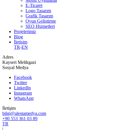
Mobil Uygulama
E-Ticaret
Logo Tasarım
Grafik Tasarım
Oyun Geliştirme
SEO Hizmetleri
Projelerimiz
Blog
İletişim
TR
-
EN
Adres
Kayseri Melikgazi
Sosyal Medya
Facebook
Twitter
LinkedIn
Instagram
WhatsApp
İletişim
bilgi@alestamedya.com
+90 553 361 03 89
TR
|