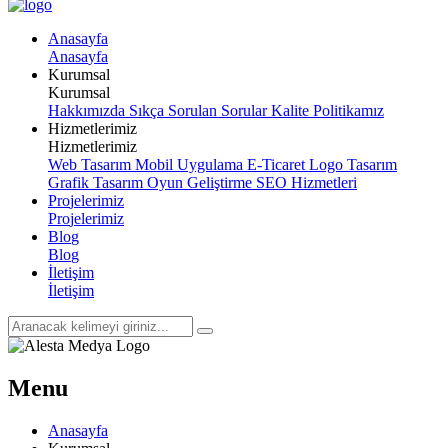
A
n
a
s
a
y
f
a
A
n
a
s
a
y
f
a
K
u
r
u
m
s
a
l
K
u
r
u
m
s
a
l
Hakkımızda
Sıkça Sorulan Sorular
Kalite Politikamız
H
i
z
m
e
t
l
e
r
i
m
i
z
H
i
z
m
e
t
l
e
r
i
m
i
z
Web Tasarım
Mobil Uygulama
E-Ticaret
Logo Tasarım
Grafik Tasarım
Oyun Geliştirme
SEO Hizmetleri
P
r
o
j
e
l
e
r
i
m
i
z
P
r
o
j
e
l
e
r
i
m
i
z
B
l
o
g
B
l
o
g
İ
l
e
t
i
ş
i
m
İ
l
e
t
i
ş
i
m
Menu
Anasayfa