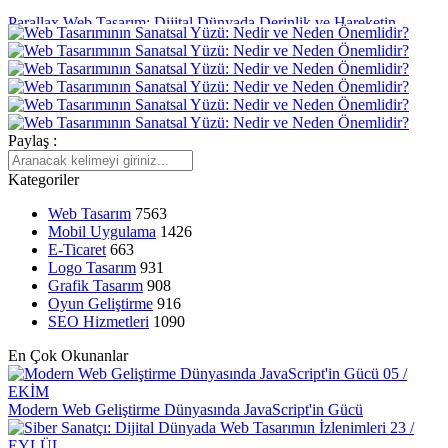
Parallax Web Tasarım: Dijital Dünyada Derinlik ve Hareketin
Buluşması
Monokrom Logo Nedir ve Neden Tercih Edilmelidir?
Yaratıcı Web Tasarımın Önemi ve Etkileri
Paylaş :
SEO Meta Açıklama Optimizasyonu Nedir ve Neden Önemlidir?
Responsive Web Tasarım Nedir?
Kategoriler
SEO Uyumlu Web Tasarımının Önemi ve İpuçları
Web Tasarım
7563
Mobil Uygulama
1426
Responsive Web Tasarımı Nedir ve Neden Önemlidir?
E-Ticaret
663
Logo Tasarım
931
Popup Tasarımı: Web Sitesi İçin Etkili Bir Pazarlama Aracı
Grafik Tasarım
908
Oyun Geliştirme
916
E-Posta Pazarlama ve Web Tasarımın Güçlü Birlikteliği
SEO Hizmetleri
1090
Filtreleme Seçenekleri: Web Tasarımında Kullanımı ve Önemi
En Çok Okunanlar
05 /
Responsive Web Tasarımı: Kullanıcı Deneyimini Maksimize Edin
EKİM
Modern Web Geliştirme Dünyasında JavaScript'in Gücü
Görsel İletişim Teknikleri ve Web Tasarım
23 /
EYLÜL