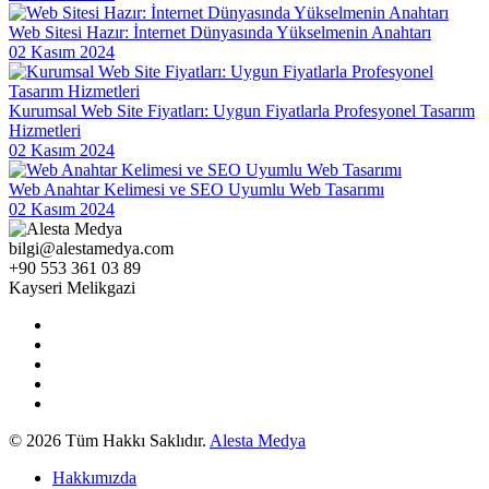
Moda Sektöründe Logo Tasarımının Önemi ve Etkisi
Web Sitesi Hazır: İnternet Dünyasında Yükselmenin Anahtarı
Katlanabilir Grafikler: Web Tasarımında Yenilikçi Bir Yaklaşım
02 Kasım 2024
SEO Dönüşüm Oranı Optimizasyonu Nedir ve Neden Önemlidir?
Kurumsal Web Site Fiyatları: Uygun Fiyatlarla Profesyonel Tasarım
Dijital Pazarlama ve Web Tasarım: Markanızı Dijital Dünyada Öne
Hizmetleri
Çıkarmanın Gücü
02 Kasım 2024
Dijital Çağda Markanızı Parlatın: Web Tasarımı ve Dijital
Web Anahtar Kelimesi ve SEO Uyumlu Web Tasarımı
Pazarlamanın Sihirli Dokunuşu
02 Kasım 2024
SEO Optimizasyonu Nedir ve Neden Önemlidir?
bilgi@alestamedya.com
+90 553 361 03 89
SSL Sertifikası Entegrasyonu: Web Güvenliğinin Önemli Adımı
Kayseri Melikgazi
SEO Güvenlik Protokolleri: Web Sitelerinizin Güvenliğini
Artırmanın Yolları
Alesta Medya: Web Tasarım Portföyü ve Profesyonel Çözümler
Sağlık Sektörü İçin Logo Tasarımının Önemi ve İpuçları
© 2026 Tüm Hakkı Saklıdır.
Alesta Medya
Oyun Motoru Nedir ve Nasıl Çalışır?
Hakkımızda
SEO Mobil Hız Testi: Web Sitelerinizin Performansını Artırın