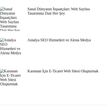
Gerekenler!
Hayvan Barınağı Web Sitesi Tasarımı: Kuyruğunu
Sanal Dünyanın İnşaatçıları: Web Sayfası
Tasarımına Dair Her Şey
Sallayacak Bir Projeye Hazır Mısınız?
Çiftlik Sahibi Web Sitesi Tasarımı: Dijital Dünyada Tarımın
Yeniden Yükselişi!
Güzellik Salonu Web Sitesi Tasarımı: İşletmenizi Dijital
Dünyada Öne Çıkarın!
Temizlik Şirketi Web Sitesi Tasarımı: Dijital Dünyada Fark
Antalya SEO Hizmetleri ve Alesta Medya
Yaratın!
Fotoğraf Stüdyosu Web Sitesi Tasarımı: Başarılı Bir Marka
İmajı Oluşturmanın Anahtarı
Kariyer Koçu Web Sitesi Tasarımı: Başarılı Bir İmaj
Oluşturmanın Anahtarı
Eğitimci Web Sitesi Tasarımı: Profesyonel ve Etkili
Karaman İçin E-Ticaret Web Sitesi Oluşturmak
Çözümler
Sigorta Acentesi Web Sitesi Tasarımı: Profesyonel ve Etkili
Çözümler
Web Tasarımında Bilişim Danışmanlığı: Profesyonel
Çözümler Sunan Alesta Medya
Web Sitesi Tasarımında Grafik Tasarım Ajanslarının Rolü
Müzik Prodüktörleri İçin Web Sitesi Tasarımı: Başarılı Bir