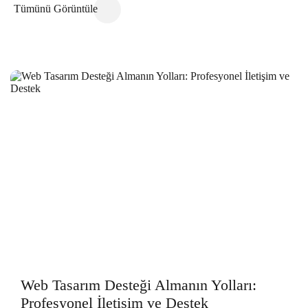
İç Mekan Tasarımcılarının Dijital Dünyadaki Yansımaları:
Tümünü Görüntüle
Web Sitesi Tasarımı
Moda Tasarımcısı Web Sitesi Tasarımı: Profesyonel ve
Etkileyici Çözümler
Grafik Tasarımcı Web Sitesi Tasarımı: Profesyonel ve Etkili
Çözümler
Veteriner Web Sitesi Tasarımı: Dijital Dünyada
Hayvanseverlerle Buluşma Zamanı!
Eczacı Web Sitesi Tasarımı: İdeal Çözüm için Alesta Medya
Heyecan Verici Fizik Tedavi Uzmanı Web Sitesi Tasarımı İle
Tanışın!
Kozmetik Uzmanı Web Sitesi Tasarımı: Mükemmel
Görünüm, Kaliteli İçerik!
Ziraat Mühendisi Web Sitesi Tasarımı: Başarılı Bir Dijital
Yolculuk İçin İpuçları
Tekstil Firmaları İçin Web Sitesi Tasarımı: Markanızı Dijital
Dünyada Öne Çıkarın!
Gıda Üreticisi Web Sitesi Tasarımı: Dijital Dünyada Lezzetli
Bir Yolculuk
Çevirmen Web Sitesi Tasarımı: Profesyonel Çözümler Alesta
Web Tasarım Desteği Almanın Yolları:
Medya'da!
Profesyonel İletişim ve Destek
Bilişim Teknolojileri Uzmanı: Profesyonel Web Sitesi