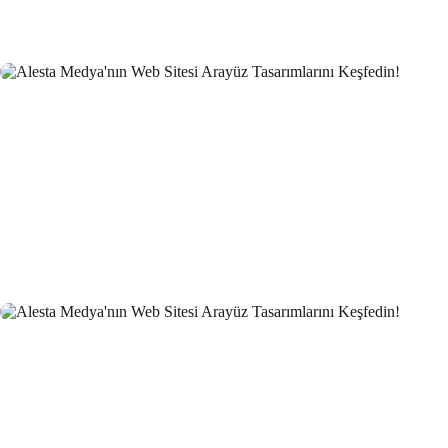
Geleceği
Gemi Acentesi Web Sitesi Tasarımı: Denizin
Derinliklerindeki Dijital Yolculuk
Sigorta Brokeri Web Sitesi Tasarımı: Profesyonel Çözümler
Alesta Medya'dan!
Hukuk Danışmanlık Web Sitesi Tasarımı: Profesyonel ve
Güvenilir Hizmetler
Kariyer Danışmanlığı Web Sitesi Tasarımı: Başarılı Bir
İnternet Varlığı Oluşturmanın Yolları
Freelancer Web Sitesi Tasarımı: Profesyonel Çözümler
Alesta Medya'dan!
Reklam Ajansı Web Sitesi Tasarımı: Markanızı Dijital
Dünyada Öne Çıkarın!
Sağlık Sigortası Acentesi Web Sitesi Tasarımı: Profesyonel
Çözümlerle Öne Çıkın!
Ruhsal Danışman Web Sitesi Tasarımı: İhtiyacınız Olan
Profesyonel Dokunuşlar
Müzik Okulu Web Sitesi Tasarımı: İnternetin Sesi
Fiziksel Eğitim ve Spor Uzmanı Web Sitesi Tasarımı:
Profesyonel ve Etkili Çözümler
Edebiyatçılar İçin Web Sitesi Tasarımı: Dikkat Çekici ve
Etkili Bir Platform Oluşturun!