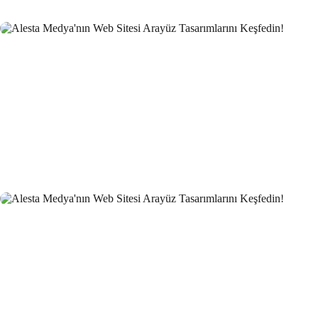
Hizmetleriyle Memnuniyet Garantili!
Alesta Medya: Web Tasarım Portföyü ve Profesyonel
Çözümler
Alesta Medya: Web Tasarım Hünerlerimizle Dijital
Dünyanızı Şekillendiriyor
Alesta Medya: Web Tasarım ve Marka Kimliği
Toptan Gıda Satışı Web Sitesi Tasarımı: Dijital Pazarlama
Stratejileri ve Trendler
Arkeolog Web Sitesi Tasarımı: Tarihin Derinliklerinde Bir
Yolculuk
Sosyal Hizmet Uzmanı Web Sitesi Tasarımı: Profesyonel ve
Etkili Çözümler
Büro Kiralama Web Sitesi Tasarımı: Profesyonel Çözümler
ile Dijital Dönüşüm!
Sanal Asistan Web Sitesi Tasarımı: Profesyonel ve Etkili
Çözümler
Kurye ve Taşıma Hizmetleri Web Sitesi Tasarımı: Sektöre
Yön Veren Trendler ve Öneriler
Hayalinizdeki Tatil ve Seyahat Acentesi Web Sitesi Tasarımı
Nasıl Olmalı?
Çiftçi Web Sitesi Tasarımı: Dijital Dünyada Tarımın