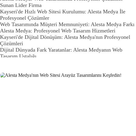
Sunan Lider Firma
Kayseri'de Hızlı Web Sitesi Kurulumu: Alesta Medya İle
Profesyonel Çözümler
Web Tasarımında Müşteri Memnuniyeti: Alesta Medya Farkı
Alesta Medya: Profesyonel Web Tasarım Hizmetleri
Kayseri'de Dijital Dönüşüm: Alesta Medya'nın Profesyonel
Çözümleri
Dijital Dünyada Fark Yaratanlar: Alesta Medyanın Web
Tasarım Ustalığı
Kullanıcı Dostu Menü Tasarımı: Web Sitesi Deneyimini
Mükemmelleştirme Sanatı
Grafik Tasarım Portföyü: Alesta Medya'nın Yaratıcı
Dokunuşları
Ürün İnceleme Bölümü: Alesta Medya'nın Profesyonel Web
Tasarım Hizmeti
Alesta Medya ile Tanışın: Profesyonel Web Tasarım
Hizmetleri
Web Tasarımında Doğru Adres: Alesta Medya
Alesta Medya: Web Tasarımında Profesyonel Çözümler
Sunuyor
Müşteri Yorumları: Alesta Medya'nın Profesyonel