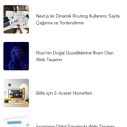
ve Etkili Bir Platform Oluşturun!
Next.js ile Dinamik Routing Kullanımı: Sayfa
Film Yapımcıları Web Sitesi Tasarımı: Profesyonel
Çağırma ve Yönlendirme
Çözümler ve Yaratıcı Yaklaşımlar
Danışman Web Sitesi Tasarımı: Markanızı Dijital
Dünyada Öne Çıkarın!
Rize'nin Doğal Güzelliklerine İlham Olan
Ressam Web Sitesi Tasarımı: Sanatınızı Dijital Dünyaya
Web Tasarımı
Taşıyın!
Parıldayan Güzellik: Kozmetik Satıcısı Web Sitesi
Tasarımı Nasıl Yapılmalı?
Bitlis için E-ticaret Hizmetleri
SEO Uyumlu Web Sitesi Tasarımı: Markanızı Dijital
Dünyada Öne Çıkarın!
Kinojo Terapisi Uzmanı Web Sitesi Tasarımı: Başarılı
Bir Online İmaj Oluşturmanın Yolları!
Ispartanın Dijital Sanatında Web Tasarımı