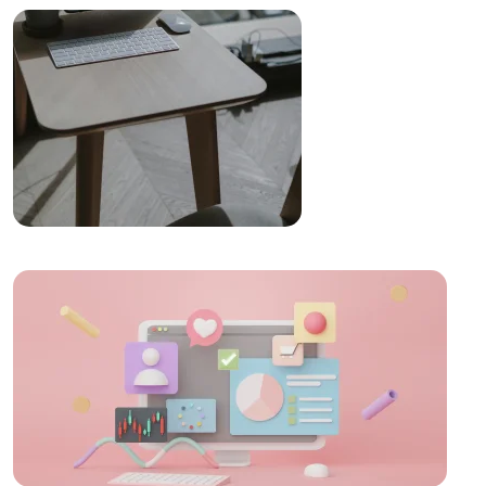
Pazarlama Stratejilerindeki Önemi
SEO Resim Optimizasyonu: Web Siteleriniz İçin
Önemli Bir Adım
Kullanıcı Dostu Menü Tasarımı: Web Sitesi Deneyimini
Mükemmelleştirme Sanatı
Alesta Medya: SEO Uyumlu Mobil Site Tasarımı
SEO Uyumlu Web Tasarımında Kullanıcı Deneyimi
Önemi
SEO Güvenlik Protokolleri: Web Sitelerinizin
Güvenliğini Artırmanın Yolları
E-Ticaret Web Tasarımı: Dijital Dönüşümün Anahtarı
SEO Mobil Hız Testi: Web Sitelerinizin Performansını
Artırın