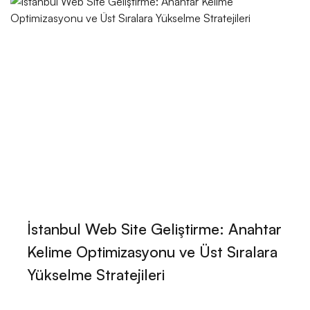
Yoga Eğitmeni Web Sitesi Tasarımı: Dijital Dünyada
Fark Yaratmak
Müzik Öğretmeni Web Sitesi Tasarımı: Profesyonel ve
Etkili Çözümler
Restoran Sahibi Web Sitesi Tasarımı: Dijital Dünyada
Fark Yaratmak
Otel Sahibi Web Sitesi Tasarımı: Profesyonel ve Etkili
Çözümler
Fotoğrafçı Web Sitesi Tasarımı: Profesyonel
Görünümün Sırları
İstanbul Web Site Geliştirme: Anahtar
Kelime Optimizasyonu ve Üst Sıralara
Mimar Web Sitesi Tasarımı: Profesyonel ve Estetik
Çözümler
Yükselme Stratejileri
Makine Mühendisi Web Sitesi Tasarımı: Profesyonel