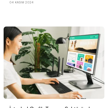
04 KASIM 2024
Harika Bir Beyaz Eşya Satıcısı Web Sitesi Tasarımı
Nasıl Yapılır?
Diyetisyen Web Sitesi Tasarımı: Başarılı Bir Diyetisyen
İçin Online Varlık Oluşturmanın Yolları
Kişisel Gelişim Uzmanı Web Sitesi Tasarımı: Başarıya
Giden Yol!
Çocuk Gelişimi Uzmanı Web Sitesi Tasarımı:
İhtiyacınız Olan Her Şey Burada!
Çalışan Koçu Web Sitesi Tasarımı: İşte Başarılı Bir
Web Sitesi Nasıl Oluşturulur?
E-Ticaret Satıcısı Web Sitesi Tasarımı: Başarılı Bir
Online Mağaza İçin İpuçları
Toplu Alımlarınız İçin En İyi Web Sitesi Tasarımı