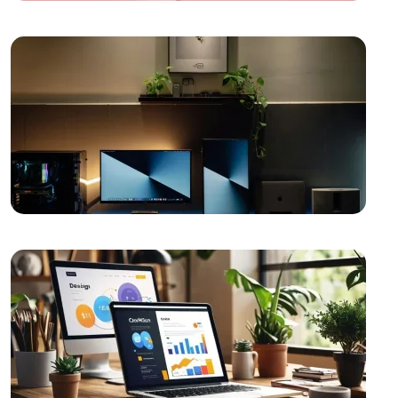
SEO Backlink Stratejileri: Web Tasarım Alanında
Başarılı Link İnşası
Toptan Gıda Satışı Web Sitesi Tasarımı: Dijital
Pazarlama Stratejileri ve Trendler
Arkeolog Web Sitesi Tasarımı: Tarihin Derinliklerinde
Bir Yolculuk
Sosyal Hizmet Uzmanı Web Sitesi Tasarımı:
Profesyonel ve Etkili Çözümler
Büro Kiralama Web Sitesi Tasarımı: Profesyonel
Çözümler ile Dijital Dönüşüm!
Sanal Asistan Web Sitesi Tasarımı: Profesyonel ve
Etkili Çözümler