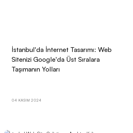
Kariyer Koçu Web Sitesi Tasarımı: Başarılı Bir İmaj
Oluşturmanın Anahtarı
Eğitimci Web Sitesi Tasarımı: Profesyonel ve Etkili
Çözümler
İstanbul'da İnternet Tasarımı: Web
Sigorta Acentesi Web Sitesi Tasarımı: Profesyonel ve
Sitenizi Google'da Üst Sıralara
Etkili Çözümler
Taşımanın Yolları
Web Sitesi Tasarımında Grafik Tasarım Ajanslarının
Rolü
Müzik Prodüktörleri İçin Web Sitesi Tasarımı: Başarılı
04 KASIM 2024
Bir Dijital Kimlik Oluşturmanın Püf Noktaları
Dans Eğitmeni Web Sitesi Tasarımı: Profesyonel ve
Etkileyici İmajlarla Dans Tutkusunu Yansıtın!