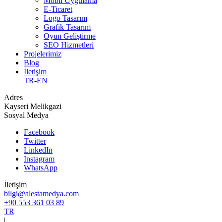
Mobil Uygulama
E-Ticaret
Logo Tasarım
Grafik Tasarım
Oyun Geliştirme
SEO Hizmetleri
Projelerimiz
Blog
İletişim
TR
-
EN
Adres
Kayseri Melikgazi
Sosyal Medya
Facebook
Twitter
LinkedIn
Instagram
WhatsApp
İletişim
bilgi@alestamedya.com
+90 553 361 03 89
TR
|