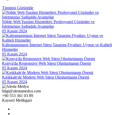
Çözümler
Tümünü Görüntüle
Responsive Web Tasarımı: Kullanıcı Deneyimini Maksimize Edin
Niğde Web Yazılım Hizmetleri: Profesyonel Çözümler ve
Görsel İletişim Teknikleri ve Web Tasarım
İşletmenize Sağladığı Avantajlar
SEO Uyumlu Web Tasarımında Dikkat Edilmesi Gerekenler
05 Kasım 2024
Grafik Tasarımda Sosyal Medya Kullanımının Önemi ve İpuçları
Kahramanmaraş İnternet Sitesi Tasarımı Fiyatları: Uygun ve Kaliteli
Kayseri Görsel Hiyerarşisi ve Web Tasarımı
Hizmetler
05 Kasım 2024
Oyun Geliştirme Süreçleri ve Stratejileri
Konya'da Responsive Web Sitesi Oluşturmanın Önemi
SEO Başarı Hikayeleri: Web Tasarım
05 Kasım 2024
Grafik Tasarımın Geleceği: Yenilikler ve Trendler
Kırıkkale'de Modern Web Sitesi Oluşturmanın Önemi
05 Kasım 2024
Web Dünyasında Yaratıcı Tasarımın Sıradışı Etkileri
bilgi@alestamedya.com
Grafik Tasarım Yarışmaları: Yaratıcılığınızı ve Yeteneklerinizi
+90 553 361 03 89
Sergileme Fırsatı
Kayseri Melikgazi
Web Tasarım Kursu: Dijital Dünyada Yaratıcı Bir Adım
SEO Kontrol Listesi: Web Tasarımında Dikkat Edilmesi Gerekenler