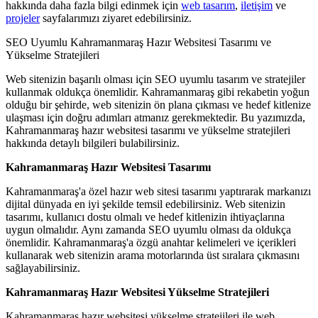
hakkında daha fazla bilgi edinmek için
web tasarım
,
iletişim
ve
projeler
sayfalarımızı ziyaret edebilirsiniz.
SEO Uyumlu Kahramanmaraş Hazır Websitesi Tasarımı ve
Yükselme Stratejileri
Web sitenizin başarılı olması için SEO uyumlu tasarım ve stratejiler
kullanmak oldukça önemlidir. Kahramanmaraş gibi rekabetin yoğun
olduğu bir şehirde, web sitenizin ön plana çıkması ve hedef kitlenize
ulaşması için doğru adımları atmanız gerekmektedir. Bu yazımızda,
Kahramanmaraş hazır websitesi tasarımı ve yükselme stratejileri
hakkında detaylı bilgileri bulabilirsiniz.
Kahramanmaraş Hazır Websitesi Tasarımı
Kahramanmaraş'a özel hazır web sitesi tasarımı yaptırarak markanızı
dijital dünyada en iyi şekilde temsil edebilirsiniz. Web sitenizin
tasarımı, kullanıcı dostu olmalı ve hedef kitlenizin ihtiyaçlarına
uygun olmalıdır. Aynı zamanda SEO uyumlu olması da oldukça
önemlidir. Kahramanmaraş'a özgü anahtar kelimeleri ve içerikleri
kullanarak web sitenizin arama motorlarında üst sıralara çıkmasını
sağlayabilirsiniz.
Kahramanmaraş Hazır Websitesi Yükselme Stratejileri
Kahramanmaraş hazır websitesi yükselme stratejileri ile web