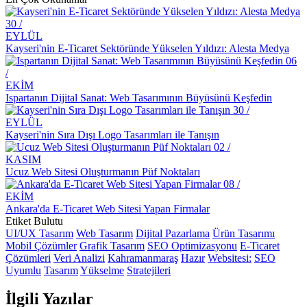
Kahve Dükkanı Logo Tasarımı: Markanızı Yansıtan Özgün Bir
30 /
Kimlik Oluşturun
EYLÜL
Kayseri'nin E-Ticaret Sektöründe Yükselen Yıldızı: Alesta Medya
SEO Uyumlu Web Tasarımının Önemi ve İpuçları
06
Responsive Web Tasarımı Nedir ve Neden Önemlidir?
/
EKİM
UX/UI Tasarımın Önemi ve Etkileri
Ispartanın Dijital Sanat: Web Tasarımının Büyüsünü Keşfedin
30 /
Müzik Albümü Kapak Tasarımı: Sanatı ve Pazarlamayı Buluşturan
EYLÜL
Yaratıcı Süreç
Kayseri'nin Sıra Dışı Logo Tasarımları ile Tanışın
02 /
Popup Tasarımı: Web Sitesi İçin Etkili Bir Pazarlama Aracı
KASIM
Ucuz Web Sitesi Oluşturmanın Püf Noktaları
E-Posta Pazarlama ve Web Tasarımın Güçlü Birlikteliği
08 /
EKİM
Filtreleme Seçenekleri: Web Tasarımında Kullanımı ve Önemi
Ankara'da E-Ticaret Web Sitesi Yapan Firmalar
Etiket Bulutu
Inovatif Tasarımın Gücü: Dijital Dünyada Öne Çıkmak
UI/UX Tasarım
Web Tasarım
Dijital Pazarlama
Ürün Tasarımı
Mobil Çözümler
Grafik Tasarım
SEO Optimizasyonu
E-Ticaret
SEO ve Sosyal Medya Entegrasyonu: Dijital Dünyada Markanızı
Çözümleri
Veri Analizi
Kahramanmaraş
Hazır
Websitesi:
SEO
Yükseltin
Uyumlu
Tasarım
Yükselme
Stratejileri
Oyun Performansı ve Tasarımında Dikkat Edilmesi Gerekenler
İlgili
Yazılar
Alesta Medya Grafik Tasarım Portföyü: Yaratıcı ve Kaliteli