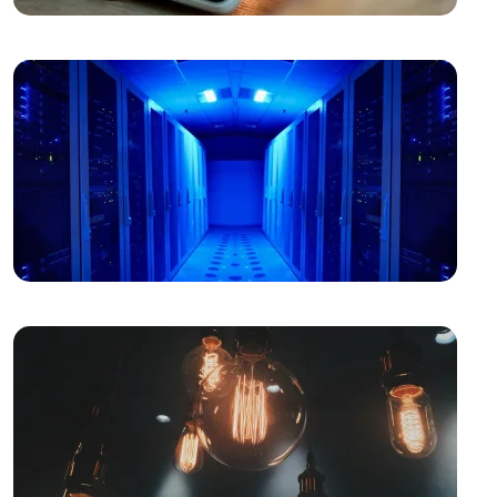
İçki Üreticisi Web Sitesi Tasarımında Dikkat Edilmesi
Gerekenler
Otomotiv Bayisi Web Sitesi Tasarımında Dikkat Edilmesi
Gerekenler!
Web Tasarımında Bilişim Danışmanlığı: Profesyonel
Çözümler Sunan Alesta Medya
Web Sitesi Tasarımında Grafik Tasarım Ajanslarının Rolü
Web Tasarımında Dikkat Edilmesi Gereken 5 Önemli
Detay
Web Tasarımında Başarının Sırrı: Tasarım Ajansı Seçimi
Web Sitesi Tasarımında Yazılım Geliştiriciler İçin İpuçları