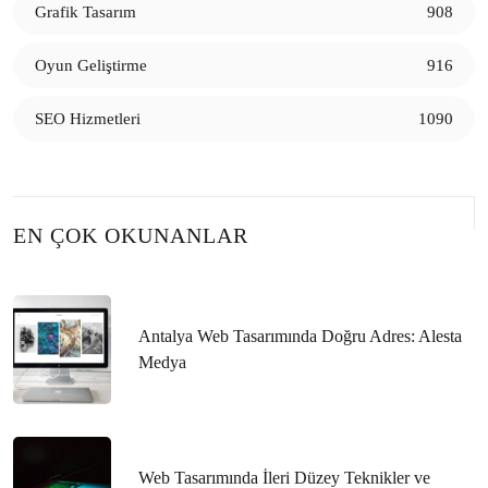
Öne Çıkanlar
Grafik Tasarım
908
Web Tasarımında Blog ve İçerik Sitesi Tasarımı
Oyun Geliştirme
916
CMS Nedir ve Web Sitesi Tasarımında Neden Önemlidir?
SEO Hizmetleri
1090
Alesta Medya Destek Hizmetleri ile Web Tasarımında
Fark Yaratıyor!
Alesta Medya ile Web Tasarımında Profesyonel
EN ÇOK OKUNANLAR
Çözümler!
Web Tasarımında Tasarım ve Özelleştirme Seviyesi:
Sınırları Zorlamak
Antalya Web Tasarımında Doğru Adres: Alesta
Medya
Web Tasarımında Renk Psikolojisi: Kullanıcıların
Duygularını Etkileyen Güçlü Araç
Web Tasarımında Erişilebilirlik: Herkes İçin Kapsayıcı
Web Tasarımında İleri Düzey Teknikler ve
Web Siteleri