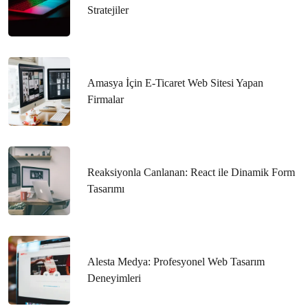
Stratejiler
AMP Web Tasarım Hizmeti: Web Dünyasında Fark
Yaratan Çözümler
Kurumsal Web Tasarımında Kaçırılmayacak Fırsat: %25
Amasya İçin E-Ticaret Web Sitesi Yapan
İndirim Kampanyası!
Firmalar
Web Tasarımında Dikkat Edilmesi Gereken Özel İpuçları!
En İyi Web Tasarım Siteleri: Kullanıcı Deneyiminde Fark
Yaratanlar
Reaksiyonla Canlanan: React ile Dinamik Form
Tasarımı
Web Tasarım Şirketleri: Dijital Dünyada Fark Yaratan
Profesyonellik
Web Tasarımında İlk İzlenim: Markanızı Dijital Dünyada
Alesta Medya: Profesyonel Web Tasarım
Nasıl Etkili Bir Şekilde Yansıtırsınız?
Deneyimleri
Kayseri Web Tasarımında Başarı İçin Kaçırılmayacak