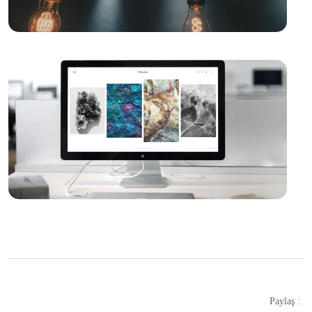
Emlakçı Web Sitesi Tasarımında Dikkat Edilmesi
Gerekenler
Web Tasarımında Yazılım Destek ve Yardım: Profesyonel
Çözümler Sunuyoruz!
E-ticaret Entegrasyonları: Web Tasarımında Başarının
Anahtarı
Web Tasarımında Dijital İmzaların Önemi
Lüks Markalar İçin Web Tasarımında Sıra Dışı Çözümler!
Web Tasarımında Altyapı ve Ağ Hizmetleri: Başarılı
Projeler İçin İhtiyacınız Olanlar
İç Mimarlık Web Tasarımında Dikkat Edilmesi
Gerekenler
Paylaş :
Web Tasarımında Halkla İlişkilerin Önemi