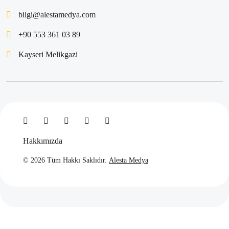
Tunceli Responsive Site Yapma: Web Tasarımında
bilgi@alestamedya.com
Anahtar Kelime Stratejileri
+90 553 361 03 89
Web Tasarımında Başarılı Olmak İçin Öğrenilmesi
Kayseri Melikgazi
Gerekenler
SEO İçin Resim Optimizasyonu: Web Tasarımında
Önemli Bir Adım
Bitlis Basit Site Tasarımları: Web Tasarımında Önemli
Anahtar Kelimeler
Hakkımızda
Bitlis Web Tasarımında Ucuz Fiyatlarla Yükselin!
© 2026 Tüm Hakkı Saklıdır.
Alesta Medya
Mersin Web Arayüz Tasarımı: Dijital Dünyada Fark
Yaratan Anahtar Kelime
Gümüşhane Websitesi Tasarımında Anahtar Kelime
Stratejileri