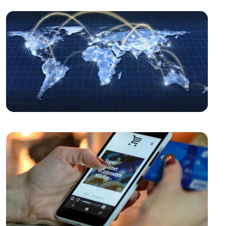
Web Tasarımında Ürün Detay Sayfasının Önemi
Web Tasarımında Doğru Adres: Alesta Medya
Alesta Medya: Web Tasarımında Profesyonel Çözümler
Sunuyor
Katlanabilir Grafikler: Web Tasarımında Yenilikçi Bir
Yaklaşım
SEO Uyumlu Web Tasarımında Kullanıcı Deneyimi
Önemi
Grid Sistemi: Web Tasarımında Düzenin Temeli
Moda Perakendecisi Web Sitesi Tasarımında Dikkat
Edilmesi Gerekenler
Web Sitesi Tasarımında Toptancılar için En İyi Çözümler!