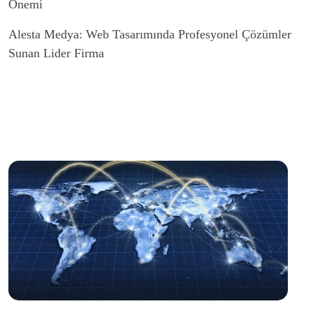
Önemi
Alesta Medya: Web Tasarımında Profesyonel Çözümler
Sunan Lider Firma
SEO Uyumlu Web Tasarımında Dikkat Edilmesi
Gerekenler
Web Tasarımında Müşteri Memnuniyeti: Alesta Medya
Farkı
SEO Kontrol Listesi: Web Tasarımında Dikkat Edilmesi
Gerekenler
Dijital Dünyada Fark Yaratanlar: Alesta Medyanın Web
Tasarım Ustalığı
Mobil Trendlerle Web Tasarımında Yenilik Zamanı
Web Tasarımında Dikkat Edilmesi Gerekenler