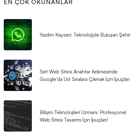
EN ÇOK OKUNANLAR
Çözümler Sunuyor
Katlanabilir Grafikler: Web Tasarımında Yenilikçi Bir
Yaklaşım
Yazılım Kayseri: Teknolojiyle Buluşan Şehir
SEO Dönüşüm Oranı Optimizasyonu Nedir ve Neden
Önemlidir?
Dijital Pazarlama ve Web Tasarım: Markanızı Dijital
Dünyada Öne Çıkarmanın Gücü
Siirt Web Sitesi Anahtar Kelimesinde
Google'da Üst Sıralara Çıkmak İçin İpuçları
Alesta Medya: Harf Kombinasyonu ile Logo
Tasarımında Yaratıcı Çözümler
Oyun Test Etme: Eğlenceli ve Önemli Bir Deneyim
Bilişim Teknolojileri Uzmanı: Profesyonel
SEO Uyumlu Web Tasarımında Kullanıcı Deneyimi
Web Sitesi Tasarımı İçin İpuçları!
Önemi
Dijital Çağda Markanızı Parlatın: Web Tasarımı ve