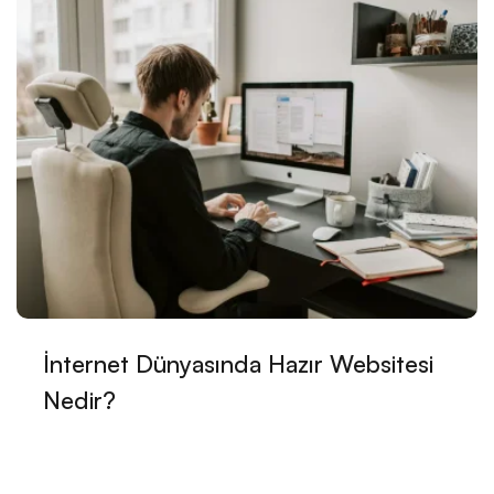
Etkili Çözümler
Kurye ve Taşıma Hizmetleri Web Sitesi Tasarımı:
Sektöre Yön Veren Trendler ve Öneriler
Hayalinizdeki Tatil ve Seyahat Acentesi Web Sitesi
Tasarımı Nasıl Olmalı?
Çiftçi Web Sitesi Tasarımı: Dijital Dünyada Tarımın
Geleceği
Gemi Acentesi Web Sitesi Tasarımı: Denizin
Derinliklerindeki Dijital Yolculuk
Sigorta Brokeri Web Sitesi Tasarımı: Profesyonel
İnternet Dünyasında Hazır Websitesi
Çözümler Alesta Medya'dan!
Nedir?
Hukuk Danışmanlık Web Sitesi Tasarımı: Profesyonel
ve Güvenilir Hizmetler