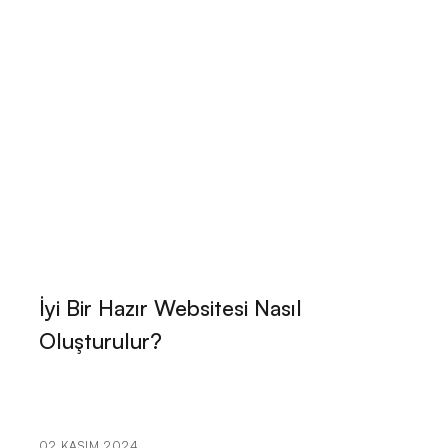
ve İşlevsel Bir Web Sitesi Oluşturmanın İpuçları
Çiftlik Yönetimi Web Sitesi Tasarımı: Markanızı Dijital
Dünyada Büyütmenin Yolu
Akıl Sağlığı Uzmanı Web Sitesi Tasarımı: Başarıya
Giden Yol
Profesyonel Yapı Denetim Firması Web Sitesi
Tasarımı: Başarıya Giden Yol
Moda Perakendecisi Web Sitesi Tasarımında Dikkat
Edilmesi Gerekenler
İyi Bir Hazır Websitesi Nasıl
Web Sitesi Tasarımında Toptancılar için En İyi
Oluşturulur?
Çözümler!
Kahve Tutkunları İçin En İyi Web Sitesi Tasarımı: Kahve
Dükkanı Web Sitesi Tasarımı
02 KASIM 2024