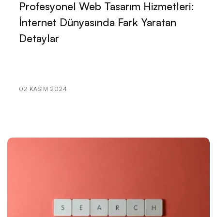
Profesyonel Web Tasarım Hizmetleri:
Edebiyatçılar İçin Web Sitesi Tasarımı: Dikkat Çekici
İnternet Dünyasında Fark Yaratan
ve Etkili Bir Platform Oluşturun!
Detaylar
Film Yapımcıları Web Sitesi Tasarımı: Profesyonel
Çözümler ve Yaratıcı Yaklaşımlar
Danışman Web Sitesi Tasarımı: Markanızı Dijital
02 KASIM 2024
Dünyada Öne Çıkarın!
Ressam Web Sitesi Tasarımı: Sanatınızı Dijital Dünyaya
Taşıyın!
Parıldayan Güzellik: Kozmetik Satıcısı Web Sitesi
Tasarımı Nasıl Yapılmalı?
SEO Uyumlu Web Sitesi Tasarımı: Markanızı Dijital
Dünyada Öne Çıkarın!