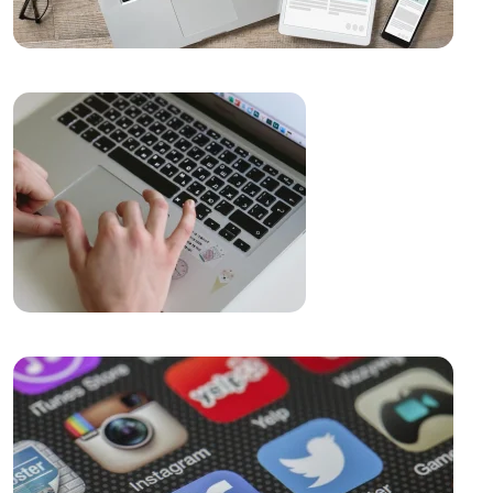
Responsive Web Tasarımı: Kullanıcı Deneyimini
Maksimize Edin
Kayseri'de Hızlı Web Sitesi Kurulumu: Alesta Medya İle
Profesyonel Çözümler
Görsel İletişim Teknikleri ve Web Tasarım
SEO Uyumlu Web Tasarımında Dikkat Edilmesi
Gerekenler
Web Tasarımında Müşteri Memnuniyeti: Alesta Medya
Farkı
Kayseri Görsel Hiyerarşisi ve Web Tasarımı
Web Dünyasında Yaratıcı Tasarımın Sıradışı Etkileri