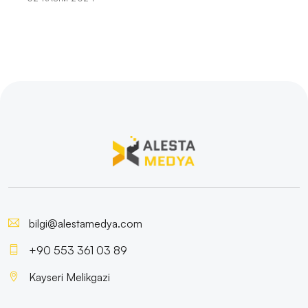
İçki Üreticisi Web Sitesi Tasarımında Dikkat Edilmesi
Gerekenler
İç Mekan Tasarımı Web Sitesi Tasarımı: Başarılı
Projeler İçin İpuçları!
Ev Dekorasyonunda Başarıya Ulaşmanın Yolu:
Profesyonel Web Sitesi Tasarımı
Çocuk Eğitimi Web Sitesi Tasarımı: Çocukların Dijital
Dünyasında Yolculuk
Yazar Web Sitesi Tasarımı: Profesyonel ve Etkileyici
Bir İmaj İçin İhtiyacınız Olan Her Şey!
bilgi@alestamedya.com
+90 553 361 03 89
Sanatçı Web Sitesi Tasarımı: Sanat ve Teknolojinin
Buluşması
Kayseri Melikgazi
Mücevherat Satıcısı Web Sitesi Tasarımı: Profesyonel