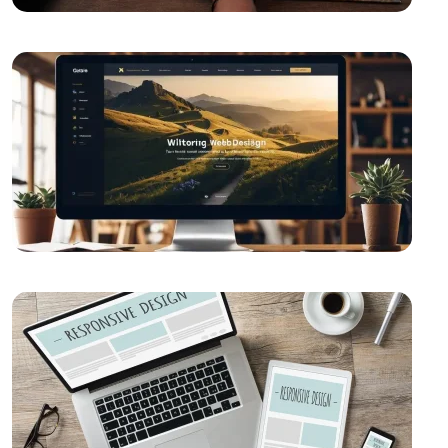
SEO Uyumlu Web Tasarımının Önemi ve İpuçları
Responsive Web Tasarımı Nedir ve Neden
Önemlidir?
Popup Tasarımı: Web Sitesi İçin Etkili Bir Pazarlama
Aracı
E-Posta Pazarlama ve Web Tasarımın Güçlü
Birlikteliği
Filtreleme Seçenekleri: Web Tasarımında Kullanımı ve
Önemi
Alesta Medya: Web Tasarımında Profesyonel
Çözümler Sunan Lider Firma
Oyun Performansı ve Tasarımında Dikkat Edilmesi
Gerekenler