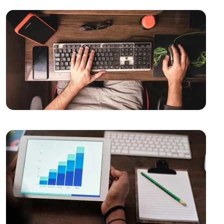
Çözümler
Basit Navigasyonun Web Tasarımındaki Önemi
Web Sitesi Güncellemeleri ve Önemi
Yaratıcı Düşünme ve Web Tasarımı
Ödeme Seçeneklerinin Gösterimi: Web Tasarımında
Etkili Bir Adım
Parallax Web Tasarım: Dijital Dünyada Derinlik ve
Hareketin Buluşması
Yaratıcı Web Tasarımın Önemi ve Etkileri
SEO Meta Açıklama Optimizasyonu Nedir ve Neden
Önemlidir?
Responsive Web Tasarım Nedir?