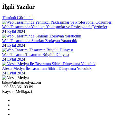
Inovatif Tasarımın Gücü: Dijital Dünyada Öne Çıkmak
İlgili
Yazılar
Alesta Medya: Web Tasarımında Profesyonel Çözümler Sunan
Tümünü Görüntüle
Lider Firma
SEO ve Sosyal Medya Entegrasyonu: Dijital Dünyada Markanızı
Web Tasarımında Yenilikçi Yaklaşımlar ve Profesyonel Çözümler
Yükseltin
24 Eylül 2024
Alesta Medya Grafik Tasarım Portföyü: Yaratıcı ve Kaliteli
Web Tasarımında Sınırları Zorlayan Yaratıcılık
Çözümler
24 Eylül 2024
Responsive Web Tasarımı: Kullanıcı Deneyimini Maksimize Edin
Web Tasarım: Tasarımın Büyülü Dünyası
24 Eylül 2024
Mobil Uygulama Geliştirme Şirketleri: İşletmenizi Dijital Dünyada
Yükseltme Rehberi
Alesta Medya İle Tasarımın Sihirli Dünyasına Yolculuk
24 Eylül 2024
Kayseri'de Hızlı Web Sitesi Kurulumu: Alesta Medya İle
Profesyonel Çözümler
bilgi@alestamedya.com
+90 553 361 03 89
Görsel İletişim Teknikleri ve Web Tasarım
Kayseri Melikgazi
SEO Uyumlu Web Tasarımında Dikkat Edilmesi Gerekenler
Grafik Tasarımın Geleceği: Dijital Dönüşümün Öncüsü
Ödeme Yöntemleri Entegrasyonu: Dijital Dünyada Güvenilir