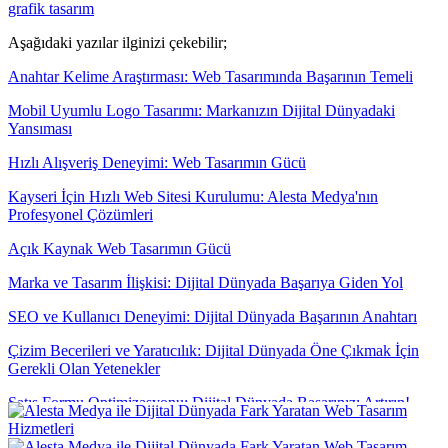
grafik tasarım
Aşağıdaki yazılar ilginizi çekebilir;
Anahtar Kelime Araştırması: Web Tasarımında Başarının Temeli
Mobil Uyumlu Logo Tasarımı: Markanızın Dijital Dünyadaki
Yansıması
Hızlı Alışveriş Deneyimi: Web Tasarımın Gücü
Kayseri İçin Hızlı Web Sitesi Kurulumu: Alesta Medya'nın
Profesyonel Çözümleri
Açık Kaynak Web Tasarımın Gücü
Marka ve Tasarım İlişkisi: Dijital Dünyada Başarıya Giden Yol
SEO ve Kullanıcı Deneyimi: Dijital Dünyada Başarının Anahtarı
Çizim Becerileri ve Yaratıcılık: Dijital Dünyada Öne Çıkmak İçin
Gerekli Olan Yetenekler
Satış Formu Optimizasyonu: Dijital Dünyada Başarınızı Artırın!
SEO Uyumlu Web Tasarımın Önemi