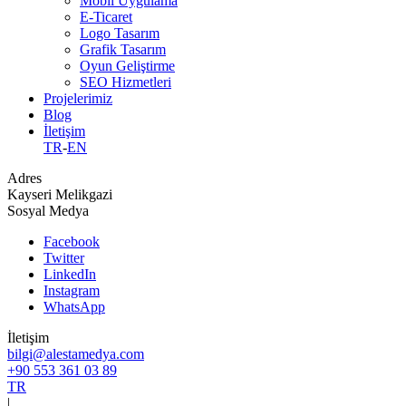
Mobil Uygulama
E-Ticaret
Logo Tasarım
Grafik Tasarım
Oyun Geliştirme
SEO Hizmetleri
Projelerimiz
Blog
İletişim
TR
-
EN
Adres
Kayseri Melikgazi
Sosyal Medya
Facebook
Twitter
LinkedIn
Instagram
WhatsApp
İletişim
bilgi@alestamedya.com
+90 553 361 03 89
TR
|