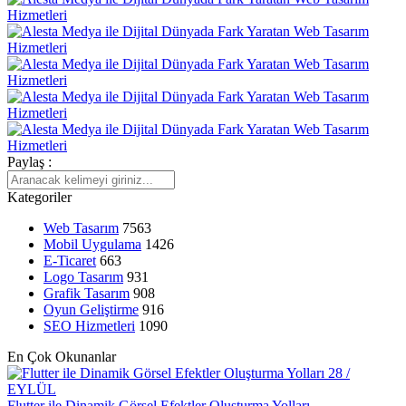
Yaratıcı Grafik Projeleriyle İlgili En İyi Web Tasarım Çözümleri
Performans Takip Araçları: Dijital Dünyada Başarıyı Yakalamanın
Anahtarı
Kayseri Web Tasarım Hizmetleri: Profesyonellik ve Yaratıcılığın
Buluşma Noktası
SEO Yazılımı: Dijital Dünyada Yükselmenin Anahtarı
Paylaş :
Mobil Uygulama Pazarında Rekabetin Yükselişi ve Alesta
Medya'nın Rolü
Kategoriler
Alesta Medya: Web Tasarımında Profesyonel Çözümler
Web Tasarım
7563
Mobil Uygulama
1426
Basit Navigasyonun Web Tasarımındaki Önemi
E-Ticaret
663
Logo Tasarım
931
Yaratıcı Düşünme ve Web Tasarımı
Grafik Tasarım
908
Oyun Geliştirme
916
Çapraz Platform Uygulama Geliştirme: Mobil Dünyada Yükselen
SEO Hizmetleri
1090
Trend
En Çok Okunanlar
Alesta Medya: Sayfa İçi SEO İle Dijital Dünyada Öne Çıkın!
28 /
EYLÜL
Düğün Planlama Logo Tasarımı: Detaylı Rehber
Flutter ile Dinamik Görsel Efektler Oluşturma Yolları