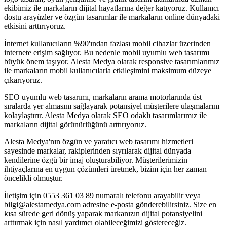
ekibimiz ile markaların dijital hayatlarına değer katıyoruz. Kullanıcı
dostu arayüzler ve özgün tasarımlar ile markaların online dünyadaki
etkisini arttırıyoruz.
İnternet kullanıcıların %90'ından fazlası mobil cihazlar üzerinden
internete erişim sağlıyor. Bu nedenle mobil uyumlu web tasarımı
büyük önem taşıyor. Alesta Medya olarak responsive tasarımlarımız
ile markaların mobil kullanıcılarla etkileşimini maksimum düzeye
çıkarıyoruz.
SEO uyumlu web tasarımı, markaların arama motorlarında üst
sıralarda yer almasını sağlayarak potansiyel müşterilere ulaşmalarını
kolaylaştırır. Alesta Medya olarak SEO odaklı tasarımlarımız ile
markaların dijital görünürlüğünü arttırıyoruz.
Alesta Medya'nın özgün ve yaratıcı web tasarımı hizmetleri
sayesinde markalar, rakiplerinden sıyrılarak dijital dünyada
kendilerine özgü bir imaj oluşturabiliyor. Müşterilerimizin
ihtiyaçlarına en uygun çözümleri üretmek, bizim için her zaman
öncelikli olmuştur.
İletişim için 0553 361 03 89 numaralı telefonu arayabilir veya
bilgi@alestamedya.com adresine e-posta gönderebilirsiniz. Size en
kısa sürede geri dönüş yaparak markanızın dijital potansiyelini
arttırmak için nasıl yardımcı olabileceğimizi göstereceğiz.