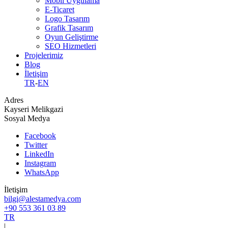
Mobil Uygulama
E-Ticaret
Logo Tasarım
Grafik Tasarım
Oyun Geliştirme
SEO Hizmetleri
Projelerimiz
Blog
İletişim
TR
-
EN
Adres
Kayseri Melikgazi
Sosyal Medya
Facebook
Twitter
LinkedIn
Instagram
WhatsApp
İletişim
bilgi@alestamedya.com
+90 553 361 03 89
TR
|