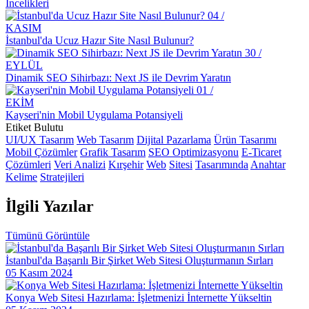
İncelikleri
Grid Sistemi: Web Tasarımında Düzenin Temeli
04 /
E-Ticaret Web Tasarımı: Dijital Dönüşümün Anahtarı
KASIM
İstanbul'da Ucuz Hazır Site Nasıl Bulunur?
Anahtar Kelimelerle Dans: SEO Optimizasyonunun Bilinmeyen
30 /
Yüzü
EYLÜL
Dinamik SEO Sihirbazı: Next JS ile Devrim Yaratın
SEO Backlink Stratejileri: Web Tasarım Alanında Başarılı Link
01 /
İnşası
EKİM
Kayseri'nin Mobil Uygulama Potansiyeli
Toptan Gıda Satışı Web Sitesi Tasarımı: Dijital Pazarlama Stratejileri
Etiket Bulutu
ve Trendler
UI/UX Tasarım
Web Tasarım
Dijital Pazarlama
Ürün Tasarımı
Mobil Çözümler
Grafik Tasarım
SEO Optimizasyonu
E-Ticaret
Arkeolog Web Sitesi Tasarımı: Tarihin Derinliklerinde Bir Yolculuk
Çözümleri
Veri Analizi
Kırşehir
Web
Sitesi
Tasarımında
Anahtar
Kelime
Stratejileri
Sosyal Hizmet Uzmanı Web Sitesi Tasarımı: Profesyonel ve Etkili
Çözümler
İlgili
Yazılar
Büro Kiralama Web Sitesi Tasarımı: Profesyonel Çözümler ile
Dijital Dönüşüm!
Tümünü Görüntüle
Sanal Asistan Web Sitesi Tasarımı: Profesyonel ve Etkili Çözümler
İstanbul'da Başarılı Bir Şirket Web Sitesi Oluşturmanın Sırları
05 Kasım 2024
Kurye ve Taşıma Hizmetleri Web Sitesi Tasarımı: Sektöre Yön
Veren Trendler ve Öneriler
Konya Web Sitesi Hazırlama: İşletmenizi İnternette Yükseltin