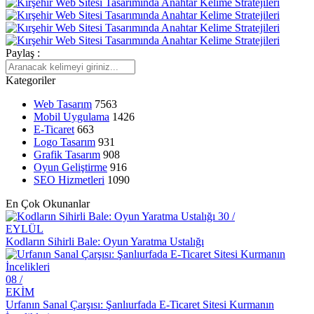
SEO Uyumlu Web Tasarımında Dikkat Edilmesi Gerekenler
SEO Anahtar Kelime Optimizasyonu Nedir?
Paylaş :
Web Tasarımında Müşteri Memnuniyeti: Alesta Medya Farkı
Kategoriler
SEO Kontrol Listesi: Web Tasarımında Dikkat Edilmesi Gerekenler
Web Tasarım
7563
Mobil Trendlerle Web Tasarımında Yenilik Zamanı
Mobil Uygulama
1426
E-Ticaret
663
Web Tasarımında Dikkat Edilmesi Gerekenler
Logo Tasarım
931
Grafik Tasarım
908
Web Tasarımında Ürün Detay Sayfasının Önemi
Oyun Geliştirme
916
SEO Hizmetleri
1090
Kullanıcı Dostu Menü Tasarımı: Web Sitesi Deneyimini
Mükemmelleştirme Sanatı
En Çok Okunanlar
30 /
Web Tasarımında Doğru Adres: Alesta Medya
EYLÜL
Kodların Sihirli Bale: Oyun Yaratma Ustalığı
Alesta Medya: Web Tasarımında Profesyonel Çözümler Sunuyor
Katlanabilir Grafikler: Web Tasarımında Yenilikçi Bir Yaklaşım
08 /
EKİM
SEO Uyumlu Web Tasarımında Kullanıcı Deneyimi Önemi
Urfanın Sanal Çarşısı: Şanlıurfada E-Ticaret Sitesi Kurmanın