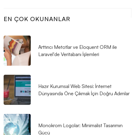
Alışveriş Sepeti Özet Görünümü: Kullanıcı Deneyimini
Artıran Bir Özellik
EN ÇOK OKUNANLAR
SEO Resim Optimizasyonu: Web Siteleriniz İçin
Önemli Bir Adım
Arttırıcı Metotlar ve Eloquent ORM ile
Mobil Uygulama Geliştirme Dilleri: İşte En Popüler ve
Laravel'de Veritabanı İşlemleri
Etkili Olanlar
Web Tasarımında Dikkat Edilmesi Gerekenler
Dijital Pazarlama ve Web Tasarımın Gücü: Markanızı
Hazır Kurumsal Web Sitesi: İnternet
Dijital Dünyada Nasıl Hayata Geçiririz?
Dünyasında Öne Çıkmak İçin Doğru Adımlar
Oyun Yayınlama Süreci ve İpuçları
Yaratıcı Portföy ile İlgili Bilgilendirici Bir Bakış
Monokrom Logolar: Minimalist Tasarımın
Landing Page Tasarımı: Dijital Dünyada İz Bırakan
Gücü