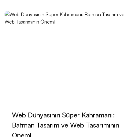
Reklam Ajansı Web Sitesi Tasarımı: Markanızı Dijital
Dünyada Öne Çıkarın!
Sağlık Sigortası Acentesi Web Sitesi Tasarımı:
Profesyonel Çözümlerle Öne Çıkın!
Ruhsal Danışman Web Sitesi Tasarımı: İhtiyacınız Olan
Profesyonel Dokunuşlar
Müzik Okulu Web Sitesi Tasarımı: İnternetin Sesi
Fiziksel Eğitim ve Spor Uzmanı Web Sitesi Tasarımı:
Profesyonel ve Etkili Çözümler
Edebiyatçılar İçin Web Sitesi Tasarımı: Dikkat Çekici
Web Dünyasının Süper Kahramanı:
ve Etkili Bir Platform Oluşturun!
Batman Tasarım ve Web Tasarımının
Film Yapımcıları Web Sitesi Tasarımı: Profesyonel
Önemi
Çözümler ve Yaratıcı Yaklaşımlar