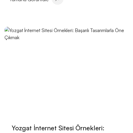
Ödeme Güvenliği: Online İşlemlerde Dikkat Edilmesi
Gerekenler
Dijital Çağda Markanızı Parlatın: Web Tasarımı ve
Dijital Pazarlamanın Sihirli Dokunuşu
SSL Sertifikası Entegrasyonu: Web Güvenliğinin
Önemli Adımı
Çocuk Markası İçin Logo Tasarımı: Önemli Noktalar
ve İpuçları
SSL Güvenlik Protokolleri: İnternetin Güvenli Kapısı
SEO Güvenlik Protokolleri: Web Sitelerinizin
Güvenliğini Artırmanın Yolları
Yozgat İnternet Sitesi Örnekleri:
E-Ticaret Web Tasarımı: Dijital Dönüşümün Anahtarı