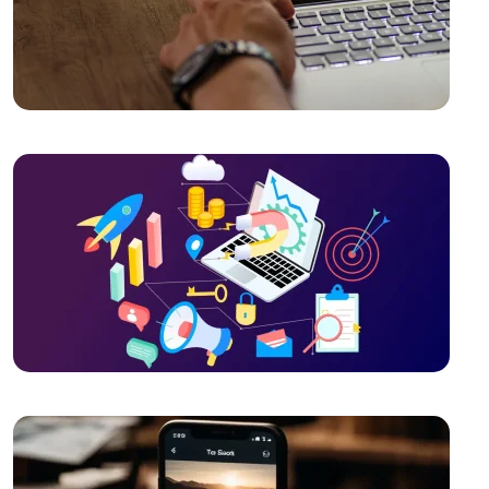
Buluşturan Yaratıcı Süreç
Popup Tasarımı: Web Sitesi İçin Etkili Bir Pazarlama
Aracı
Müzik Grubu Logo Tasarımı: Markanızı Yansıtan Özel
Bir Kimlik
E-Posta Pazarlama ve Web Tasarımın Güçlü
Birlikteliği
Filtreleme Seçenekleri: Web Tasarımında Kullanımı ve
Önemi
Oyun Geliştirme Kursu: Kariyerinizde Yeni Bir Kapı
Aralayın
Basit Logo Tasarımı: Markanızı Yansıtan Güçlü Bir
Kimlik Oluşturun