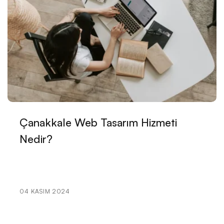
Tasarımı Nasıl Olmalı?
Çiftçi Web Sitesi Tasarımı: Dijital Dünyada Tarımın
Geleceği
Gemi Acentesi Web Sitesi Tasarımı: Denizin
Derinliklerindeki Dijital Yolculuk
Sigorta Brokeri Web Sitesi Tasarımı: Profesyonel
Çözümler Alesta Medya'dan!
Çanakkale Web Tasarım Hizmeti
Hukuk Danışmanlık Web Sitesi Tasarımı: Profesyonel
Nedir?
ve Güvenilir Hizmetler
Kariyer Danışmanlığı Web Sitesi Tasarımı: Başarılı Bir
İnternet Varlığı Oluşturmanın Yolları
04 KASIM 2024
Freelancer Web Sitesi Tasarımı: Profesyonel
Çözümler Alesta Medya'dan!