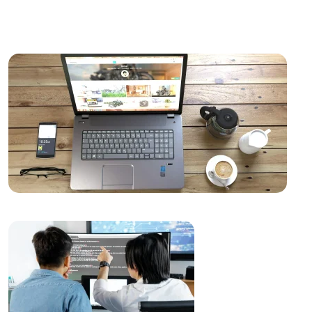
Kayseri Web Tasarım Hizmetleri: Profesyonellik ve
Yaratıcılığın Buluşma Noktası
Mobil Uygulama Geliştirme Kılavuzları: Başarılı Bir
Mobil Uygulama Nasıl Oluşturulur?
Web Sitesi Güncellemeleri ve Önemi
Yaratıcı Düşünme ve Web Tasarımı
Vintage Logo Tasarımı: Geçmişten Günümüze Estetik
Bir Yolculuk
Ödeme Seçeneklerinin Gösterimi: Web Tasarımında
Etkili Bir Adım
Parallax Web Tasarım: Dijital Dünyada Derinlik ve
Hareketin Buluşması