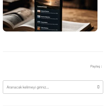
Oyun Performansı ve Tasarımında Dikkat Edilmesi
Gerekenler
Responsive Web Tasarımı: Kullanıcı Deneyimini
Maksimize Edin
Kayseri'de Hızlı Web Sitesi Kurulumu: Alesta Medya İle
Profesyonel Çözümler
Görsel İletişim Teknikleri ve Web Tasarım
SEO Uyumlu Web Tasarımında Dikkat Edilmesi
Paylaş :
Gerekenler
Grafik Tasarımda Sosyal Medya Kullanımının Önemi
ve İpuçları
Kayseri Görsel Hiyerarşisi ve Web Tasarımı