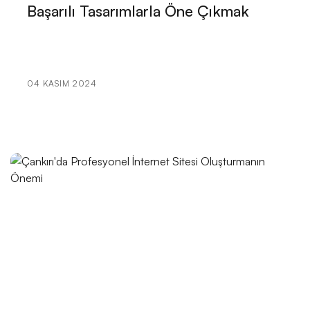
Başarılı Tasarımlarla Öne Çıkmak
Alesta Medya: Web Tasarım Portföyü ve Profesyonel
Çözümler
Sağlık Sektörü İçin Logo Tasarımının Önemi ve
İpuçları
04 KASIM 2024
SEO Mobil Hız Testi: Web Sitelerinizin Performansını
Artırın
Yaratıcı Web Tasarım Konseptleri
E-Ticaret Temaları: Dijital Dünyada Başarılı Bir
Görünüm İçin İpuçları
Alesta Medya: Web Tasarım ve Marka Kimliği
Alışveriş Sepeti Tasarımı: E-Ticarette Müşteri
Deneyimini En İyi Şekilde Nasıl Sunabiliriz?