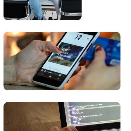
Yaratıcı Web Tasarımın Önemi ve Etkileri
Yemek Servisi İçin Logo Tasarımı: Profesyonel ve
Etkileyici Marka Kimliği Oluşturma
Mobil Uygulama Başarısını Ölçme: İşte En Etkili
Yöntemler
Responsive Web Tasarım Nedir?
Kahve Dükkanı Logo Tasarımı: Markanızı Yansıtan
Özgün Bir Kimlik Oluşturun
SEO Uyumlu Web Tasarımının Önemi ve İpuçları
Responsive Web Tasarımı Nedir ve Neden
Önemlidir?
Müzik Albümü Kapak Tasarımı: Sanatı ve Pazarlamayı