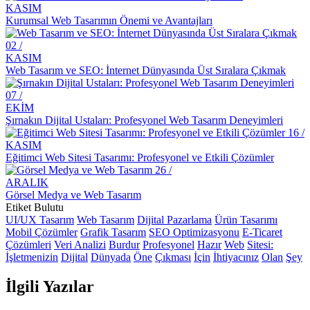
Yükseltin
KASIM
Kurumsal Web Tasarımın Önemi ve Avantajları
Mobil Uygulama Geliştirme Şirketleri: İşletmenizi Dijital Dünyada
Yükseltme Rehberi
02 /
KASIM
Kayseri'de Hızlı Web Sitesi Kurulumu: Alesta Medya İle
Web Tasarım ve SEO: İnternet Dünyasında Üst Sıralara Çıkmak
Profesyonel Çözümler
07 /
Ödeme Takibi ve Raporlama: İşletmeniz İçin Hayati Önem Taşıyan
EKİM
Süreçler
Şırnakın Dijital Ustaları: Profesyonel Web Tasarım Deneyimleri
16 /
Grafik Tasarımın Geleceği: Dijital Dönüşümün Öncüsü
KASIM
Eğitimci Web Sitesi Tasarımı: Profesyonel ve Etkili Çözümler
Ödeme Yöntemleri Entegrasyonu: Dijital Dünyada Güvenilir
26 /
Alışveriş Deneyimi
ARALIK
Görsel Medya ve Web Tasarım
Müzik Endüstrisi için Logo Tasarımının Önemi
Etiket Bulutu
Özel Kampanya Sayfaları: Dijital Dünyada Başarıya Giden Yol
UI/UX Tasarım
Web Tasarım
Dijital Pazarlama
Ürün Tasarımı
Mobil Çözümler
Grafik Tasarım
SEO Optimizasyonu
E-Ticaret
SEO Toplulukları: Dijital Pazarlama Dünyasında Bir Adım Önde
Çözümleri
Veri Analizi
Burdur
Profesyonel
Hazır
Web
Sitesi:
Olmanın Anahtarı
İşletmenizin
Dijital
Dünyada
Öne
Çıkması
İçin
İhtiyacınız
Olan
Şey
Kategori Yönetimi Arayüzü: Markanızın Dijital Dünyadaki
İlgili
Yazılar
Yansıması