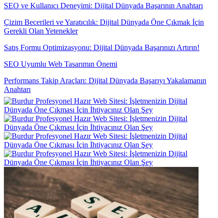
SEO ve Kullanıcı Deneyimi: Dijital Dünyada Başarının Anahtarı
Çizim Becerileri ve Yaratıcılık: Dijital Dünyada Öne Çıkmak İçin
Gerekli Olan Yetenekler
Satış Formu Optimizasyonu: Dijital Dünyada Başarınızı Artırın!
SEO Uyumlu Web Tasarımın Önemi
Performans Takip Araçları: Dijital Dünyada Başarıyı Yakalamanın
Anahtarı
Kayseri Web Tasarım Hizmetleri: Profesyonellik ve Yaratıcılığın
Buluşma Noktası
SEO Yazılımı: Dijital Dünyada Yükselmenin Anahtarı
Alesta Medya: Web Tasarımında Profesyonel Çözümler
Basit Navigasyonun Web Tasarımındaki Önemi
Web Sitesi Güncellemeleri ve Önemi
Alesta Medya: Sayfa İçi SEO İle Dijital Dünyada Öne Çıkın!
Parallax Web Tasarım: Dijital Dünyada Derinlik ve Hareketin