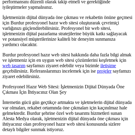
performansını düzenli olarak takip etmeli ve gerektiğinde
iyileştirmeler yapmalısınız.
İşletmenizin dijital dünyada öne çıkması ve rekabetin önüne geçmesi
için Burdur profesyonel hazır web sitesi oluşturarak çevrimiçi
varlığınızı güçlendirebilirsiniz. Profesyonel bir web sitesi,
işletmenizin dijital pazarlama stratejilerine büyük katkı sağlayacak
ve potansiyel müşterilerinize kaliteli bir deneyim sunmanıza
yardımcı olacaktır.
Burdur profesyonel hazır web sitesi hakkında daha fazla bilgi almak
ve işletmeniz için en uygun web sitesi çözümlerini keşfetmek için
web tasarım
sayfamızı ziyaret edebilir veya bizimle
iletişime
geçebilirsiniz. Referanslarımızı incelemek için ise
projeler
sayfamızı
ziyaret edebilirsiniz.
Profesyonel Hazır Web Sitesi: İşletmenizin Dijital Dünyada Öne
Çıkması İçin İhtiyacınız Olan Şey
İnternetin gücü gün geçtikçe artmakta ve işletmelerin dijital dünyada
var olmaları, rekabet ortamında öne çıkmaları için kaçınılmaz hale
gelmektedir. Burdur şehrine özel web tasarımı hizmetleri sunan
Alesta Medya olarak, işletmenizin dijital dünyada öne çıkması için
ihtiyacınız olan profesyonel hazır web sitesi konusunda sizlere
detaylı bilgiler sunmak istiyoruz.