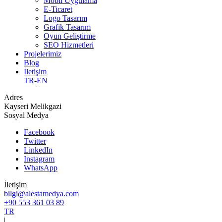
Mobil Uygulama
E-Ticaret
Logo Tasarım
Grafik Tasarım
Oyun Geliştirme
SEO Hizmetleri
Projelerimiz
Blog
İletişim
TR
-
EN
Adres
Kayseri Melikgazi
Sosyal Medya
Facebook
Twitter
LinkedIn
Instagram
WhatsApp
İletişim
bilgi@alestamedya.com
+90 553 361 03 89
TR
|