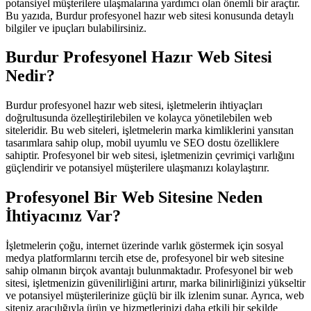
potansiyel müşterilere ulaşmalarına yardımcı olan önemli bir araçtır.
Bu yazıda, Burdur profesyonel hazır web sitesi konusunda detaylı
bilgiler ve ipuçları bulabilirsiniz.
Burdur Profesyonel Hazır Web Sitesi
Nedir?
Burdur profesyonel hazır web sitesi, işletmelerin ihtiyaçları
doğrultusunda özelleştirilebilen ve kolayca yönetilebilen web
siteleridir. Bu web siteleri, işletmelerin marka kimliklerini yansıtan
tasarımlara sahip olup, mobil uyumlu ve SEO dostu özelliklere
sahiptir. Profesyonel bir web sitesi, işletmenizin çevrimiçi varlığını
güçlendirir ve potansiyel müşterilere ulaşmanızı kolaylaştırır.
Profesyonel Bir Web Sitesine Neden
İhtiyacınız Var?
İşletmelerin çoğu, internet üzerinde varlık göstermek için sosyal
medya platformlarını tercih etse de, profesyonel bir web sitesine
sahip olmanın birçok avantajı bulunmaktadır. Profesyonel bir web
sitesi, işletmenizin güvenilirliğini artırır, marka bilinirliğinizi yükseltir
ve potansiyel müşterilerinize güçlü bir ilk izlenim sunar. Ayrıca, web
siteniz aracılığıyla ürün ve hizmetlerinizi daha etkili bir şekilde