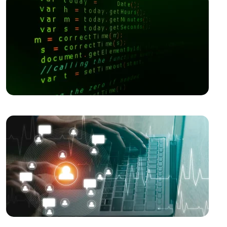
E-Posta Pazarlama ve Web Tasarımın Güçlü
Birlikteliği
Filtreleme Seçenekleri: Web Tasarımında Kullanımı ve
Önemi
Alesta Medya: Web Tasarımında Profesyonel
Çözümler Sunan Lider Firma
Responsive Web Tasarımı: Kullanıcı Deneyimini
Maksimize Edin
Kayseri'de Hızlı Web Sitesi Kurulumu: Alesta Medya İle
Profesyonel Çözümler
SEO Uyumlu Web Tasarımında Dikkat Edilmesi
Gerekenler