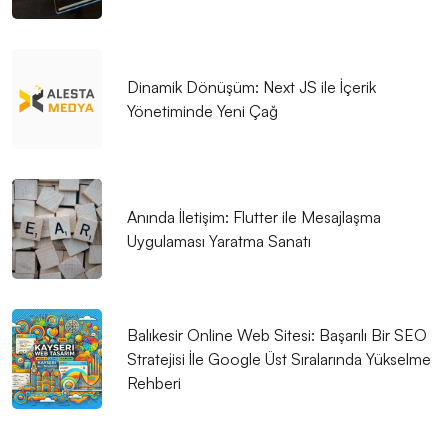
İnternet Varlığı Oluşturmanın Yolları
Freelancer Web Sitesi Tasarımı: Profesyonel
Çözümler Alesta Medya'dan!
Dinamik Dönüşüm: Next JS ile İçerik
Yönetiminde Yeni Çağ
Reklam Ajansı Web Sitesi Tasarımı: Markanızı Dijital
Dünyada Öne Çıkarın!
Sağlık Sigortası Acentesi Web Sitesi Tasarımı:
Profesyonel Çözümlerle Öne Çıkın!
Anında İletişim: Flutter ile Mesajlaşma
Uygulaması Yaratma Sanatı
Ruhsal Danışman Web Sitesi Tasarımı: İhtiyacınız Olan
Profesyonel Dokunuşlar
Müzik Okulu Web Sitesi Tasarımı: İnternetin Sesi
Balıkesir Online Web Sitesi: Başarılı Bir SEO
Stratejisi İle Google Üst Sıralarında Yükselme
Fiziksel Eğitim ve Spor Uzmanı Web Sitesi Tasarımı:
Rehberi
Profesyonel ve Etkili Çözümler
Edebiyatçılar İçin Web Sitesi Tasarımı: Dikkat Çekici