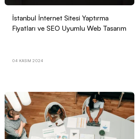
Çiftlik Yönetimi Web Sitesi Tasarımı: Markanızı Dijital
Dünyada Büyütmenin Yolu
İstanbul İnternet Sitesi Yaptırma
Akıl Sağlığı Uzmanı Web Sitesi Tasarımı: Başarıya
Fiyatları ve SEO Uyumlu Web Tasarım
Giden Yol
Profesyonel Yapı Denetim Firması Web Sitesi
Tasarımı: Başarıya Giden Yol
04 KASIM 2024
Moda Perakendecisi Web Sitesi Tasarımında Dikkat
Edilmesi Gerekenler
Web Sitesi Tasarımında Toptancılar için En İyi
Çözümler!
Kahve Tutkunları İçin En İyi Web Sitesi Tasarımı: Kahve
Dükkanı Web Sitesi Tasarımı
İçki Üreticisi Web Sitesi Tasarımında Dikkat Edilmesi