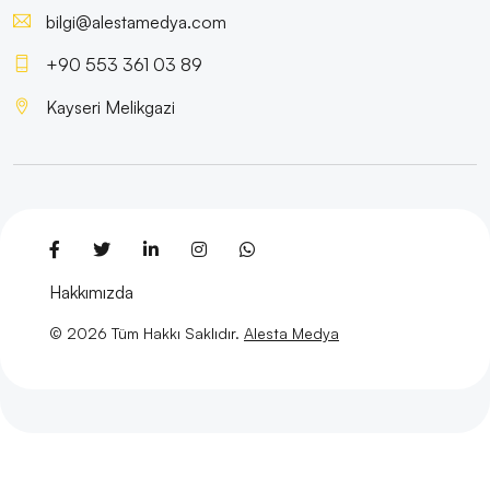
Müzik Prodüktörleri İçin Web Sitesi Tasarımı: Başarılı
bilgi@alestamedya.com
Bir Dijital Kimlik Oluşturmanın Püf Noktaları
+90 553 361 03 89
Dans Eğitmeni Web Sitesi Tasarımı: Profesyonel ve
Kayseri Melikgazi
Etkileyici İmajlarla Dans Tutkusunu Yansıtın!
Yoga Eğitmeni Web Sitesi Tasarımı: Dijital Dünyada
Fark Yaratmak
Müzik Öğretmeni Web Sitesi Tasarımı: Profesyonel ve
Etkili Çözümler
Hakkımızda
Web Tasarımında Başarının Sırrı: Tasarım Ajansı
© 2026 Tüm Hakkı Saklıdır.
Alesta Medya
Seçimi
Restoran Sahibi Web Sitesi Tasarımı: Dijital Dünyada
Fark Yaratmak
Otel Sahibi Web Sitesi Tasarımı: Profesyonel ve Etkili