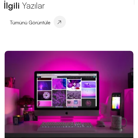
İlgili
Yazılar
Etkinlik Organizasyon Web Sitesi Tasarımı: Sıradışı ve
Etkileyici Projeler İçin Profesyonel Çözümler!
Tümünü Görüntüle
Hayalinizdeki Düğünü Gerçeğe Dönüştürmek İçin
İhtiyacınız Olan Web Sitesi Tasarımı
Profesyonel Spor Eğitmeni Web Sitesi Tasarımı İle
Dijital Dünyada Öne Çıkın!
Çiçekçi Web Sitesi Tasarımı: Eşsiz Güzellikleri
İnternete Taşıyoruz!
Ağaç Kesimi ve Peyzaj Web Sitesi Tasarımı: Doğanın
Güzelliğini Dijital Dünyada Yansıtmak
Sağlık Danışmanı Web Sitesi Tasarımı: Dikkat Çekici
ve İşlevsel Bir Web Sitesi Oluşturmanın İpuçları