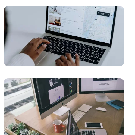
Web Tasarımında Müşteri Memnuniyeti: Alesta Medya
Farkı
Kayseri Görsel Hiyerarşisi ve Web Tasarımı
Web Dünyasında Yaratıcı Tasarımın Sıradışı Etkileri
SEO Kontrol Listesi: Web Tasarımında Dikkat Edilmesi
Gerekenler
Mobil Trendlerle Web Tasarımında Yenilik Zamanı
Web Tasarımında Dikkat Edilmesi Gerekenler
Dijital Pazarlama ve Web Tasarımın Gücü: Markanızı
Dijital Dünyada Nasıl Hayata Geçiririz?
Web Tasarımında Ürün Detay Sayfasının Önemi
Kullanıcı Dostu Menü Tasarımı: Web Sitesi Deneyimini