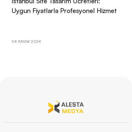
İstanbul Site Tasarım Ücretleri:
Kariyer Koçu Web Sitesi Tasarımı: Başarılı Bir İmaj
Uygun Fiyatlarla Profesyonel Hizmet
Oluşturmanın Anahtarı
Eğitimci Web Sitesi Tasarımı: Profesyonel ve Etkili
Çözümler
04 KASIM 2024
Sigorta Acentesi Web Sitesi Tasarımı: Profesyonel ve
Etkili Çözümler
Web Tasarımında Bilişim Danışmanlığı: Profesyonel
Çözümler Sunan Alesta Medya
Web Sitesi Tasarımında Grafik Tasarım Ajanslarının
Rolü
Web Tasarımında Dikkat Edilmesi Gereken 5 Önemli
Detay