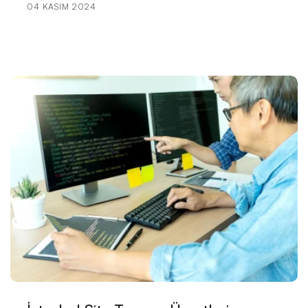
04 KASIM 2024
Hizmetleri!
Otomotiv Bayisi Web Sitesi Tasarımında Dikkat
Edilmesi Gerekenler!
Hayvan Barınağı Web Sitesi Tasarımı: Kuyruğunu
Sallayacak Bir Projeye Hazır Mısınız?
Çiftlik Sahibi Web Sitesi Tasarımı: Dijital Dünyada
Tarımın Yeniden Yükselişi!
Güzellik Salonu Web Sitesi Tasarımı: İşletmenizi Dijital
Dünyada Öne Çıkarın!
Temizlik Şirketi Web Sitesi Tasarımı: Dijital Dünyada
Fark Yaratın!
Fotoğraf Stüdyosu Web Sitesi Tasarımı: Başarılı Bir
Marka İmajı Oluşturmanın Anahtarı