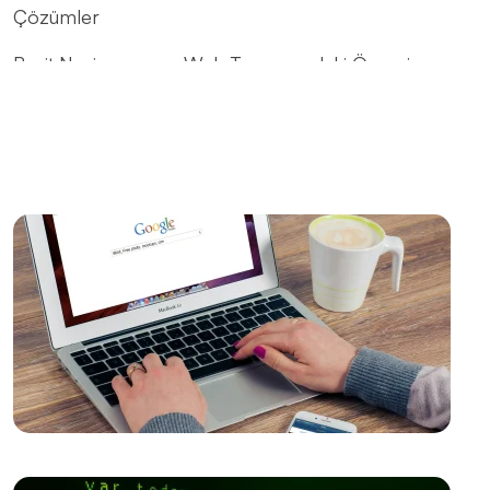
Çözümler
Basit Navigasyonun Web Tasarımındaki Önemi
Web Sitesi Güncellemeleri ve Önemi
Yaratıcı Düşünme ve Web Tasarımı
Ödeme Seçeneklerinin Gösterimi: Web Tasarımında
Etkili Bir Adım
Yaratıcı Web Tasarımın Önemi ve Etkileri
SEO Uyumlu Web Tasarımının Önemi ve İpuçları
Responsive Web Tasarımı Nedir ve Neden
Önemlidir?
Popup Tasarımı: Web Sitesi İçin Etkili Bir Pazarlama
Aracı