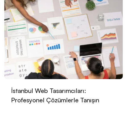
Harika Bir Beyaz Eşya Satıcısı Web Sitesi Tasarımı
Nasıl Yapılır?
Diyetisyen Web Sitesi Tasarımı: Başarılı Bir Diyetisyen
İçin Online Varlık Oluşturmanın Yolları
Kişisel Gelişim Uzmanı Web Sitesi Tasarımı: Başarıya
Giden Yol!
Çocuk Gelişimi Uzmanı Web Sitesi Tasarımı:
İhtiyacınız Olan Her Şey Burada!
Çalışan Koçu Web Sitesi Tasarımı: İşte Başarılı Bir
İstanbul Web Tasarımcıları:
Web Sitesi Nasıl Oluşturulur?
Profesyonel Çözümlerle Tanışın
E-Ticaret Satıcısı Web Sitesi Tasarımı: Başarılı Bir
Online Mağaza İçin İpuçları
Toplu Alımlarınız İçin En İyi Web Sitesi Tasarımı