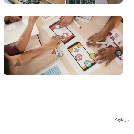
Mükemmelleştirme Sanatı
Web Tasarımında Doğru Adres: Alesta Medya
Alesta Medya: Web Tasarımında Profesyonel
Çözümler Sunuyor
Katlanabilir Grafikler: Web Tasarımında Yenilikçi Bir
Yaklaşım
SEO Uyumlu Web Tasarımında Kullanıcı Deneyimi
Önemi
Dijital Çağda Markanızı Parlatın: Web Tasarımı ve
Dijital Pazarlamanın Sihirli Dokunuşu
Grid Sistemi: Web Tasarımında Düzenin Temeli
Paylaş :
E-Ticaret Web Tasarımı: Dijital Dönüşümün Anahtarı