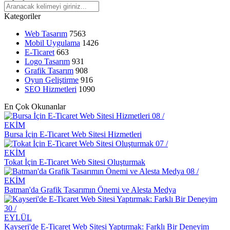
SEO ve Sosyal Medya Entegrasyonu: Dijital Dünyada Markanızı
Kategoriler
Yükseltin
Web Tasarım
7563
Responsive Web Tasarımı: Kullanıcı Deneyimini Maksimize Edin
Mobil Uygulama
1426
E-Ticaret
663
Mobil Uygulama Geliştirme Şirketleri: İşletmenizi Dijital Dünyada
Logo Tasarım
931
Yükseltme Rehberi
Grafik Tasarım
908
Oyun Geliştirme
916
Ödeme Yöntemleri Entegrasyonu: Dijital Dünyada Güvenilir
SEO Hizmetleri
1090
Alışveriş Deneyimi
En Çok Okunanlar
Mobil Uygulama Analitiği: Verilerle Başarınızı Artırın
08 /
EKİM
Özel Kampanya Sayfaları: Dijital Dünyada Başarıya Giden Yol
Bursa İçin E-Ticaret Web Sitesi Hizmetleri
07 /
Kategori Yönetimi Arayüzü: Markanızın Dijital Dünyadaki
EKİM
Yansıması
Tokat İçin E-Ticaret Web Sitesi Oluşturmak
08 /
Web Tasarım Kursu: Dijital Dünyada Yaratıcı Bir Adım
EKİM
Batman'da Grafik Tasarımın Önemi ve Alesta Medya
Kullanıcı Kayıt Doğrulama: Dijital Dünyada Güvenliğin Önemi
SEO Sıralama İyileştirme: Dijital Dünyada Öne Çıkmak İçin 10
30 /
Etkili Yol
EYLÜL
Kayseri'de E-Ticaret Web Sitesi Yaptırmak: Farklı Bir Deneyim