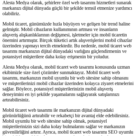
Alesta Medya olarak, şehirlere özel web tasarımı hizmetleri sunarak
markanızı dijital dünyada güçlü bir şekilde temsil etmenize yardımcı
olabiliriz.
Mobil ticaret, günümüzde hızla büyüyen ve gelişen bir trend haline
gelmiştir. Mobil cihazların kullanımının artması ve insanların
alışveriş alışkanlıklarının değişmesi, işletmeler için mobil ticaretin
önemini artırmıştır. Birçok tüketici artık alışverişlerini mobil cihazlar
üzerinden yapmayı tercih etmektedir. Bu nedenle, mobil ticaret web
tasarımı markanızın dijital dünyadaki varlığını güçlendirmenin ve
potansiyel müşterilere daha kolay erişmenin bir yoludur.
Alesta Medya olarak, mobil ticaret web tasarımı konusunda uzman
ekibimizle size özel çözümler sunmaktayız. Mobil ticaret web
tasarımı, markanızın mobil uyumlu bir web sitesine sahip olmasını
ve müşterilerinizi mobil cihazlar üzerinden kolayca ziyaret etmelerini
sağlar. Böylece, potansiyel müşterilerinizin mobil alışveriş
deneyimini en iyi şekilde yaşamalarını sağlayarak satışlarınızı
artırabilirsiniz.
Mobil ticaret web tasarımı ile markanızın dijital dünyadaki
görünürlüğünü artırabilir ve rekabetçi bir avantaj elde edebilirsiniz.
Mobil uyumlu bir web sitesine sahip olmak, potansiyel
müşterilerinizin sizi daha kolay bulmalarını sağlar ve markanızın
güvenilirliğini artırır. Ayrıca, mobil ticaret web tasarımı SEO uyumlu