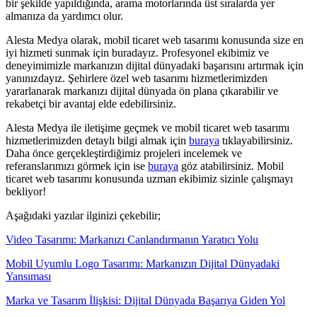
bir şekilde yapıldığında, arama motorlarında üst sıralarda yer
almanıza da yardımcı olur.
Alesta Medya olarak, mobil ticaret web tasarımı konusunda size en
iyi hizmeti sunmak için buradayız. Profesyonel ekibimiz ve
deneyimimizle markanızın dijital dünyadaki başarısını artırmak için
yanınızdayız. Şehirlere özel web tasarımı hizmetlerimizden
yararlanarak markanızı dijital dünyada ön plana çıkarabilir ve
rekabetçi bir avantaj elde edebilirsiniz.
Alesta Medya ile iletişime geçmek ve mobil ticaret web tasarımı
hizmetlerimizden detaylı bilgi almak için
buraya
tıklayabilirsiniz.
Daha önce gerçekleştirdiğimiz projeleri incelemek ve
referanslarımızı görmek için ise
buraya
göz atabilirsiniz. Mobil
ticaret web tasarımı konusunda uzman ekibimiz sizinle çalışmayı
bekliyor!
Aşağıdaki yazılar ilginizi çekebilir;
Video Tasarımı: Markanızı Canlandırmanın Yaratıcı Yolu
Mobil Uyumlu Logo Tasarımı: Markanızın Dijital Dünyadaki
Yansıması
Marka ve Tasarım İlişkisi: Dijital Dünyada Başarıya Giden Yol