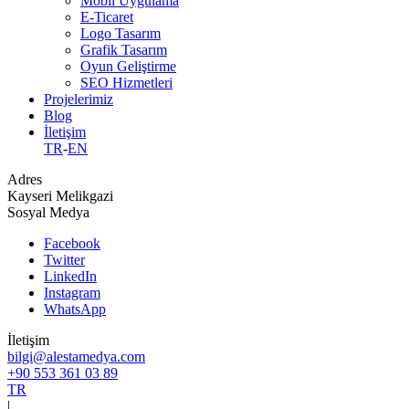
Mobil Uygulama
E-Ticaret
Logo Tasarım
Grafik Tasarım
Oyun Geliştirme
SEO Hizmetleri
Projelerimiz
Blog
İletişim
TR
-
EN
Adres
Kayseri Melikgazi
Sosyal Medya
Facebook
Twitter
LinkedIn
Instagram
WhatsApp
İletişim
bilgi@alestamedya.com
+90 553 361 03 89
TR
|