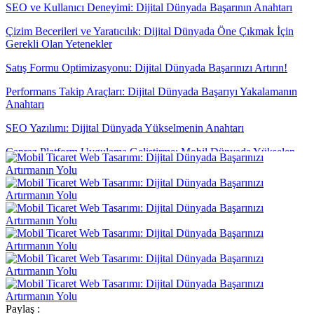
SEO ve Kullanıcı Deneyimi: Dijital Dünyada Başarının Anahtarı
Çizim Becerileri ve Yaratıcılık: Dijital Dünyada Öne Çıkmak İçin
Gerekli Olan Yetenekler
Satış Formu Optimizasyonu: Dijital Dünyada Başarınızı Artırın!
Performans Takip Araçları: Dijital Dünyada Başarıyı Yakalamanın
Anahtarı
SEO Yazılımı: Dijital Dünyada Yükselmenin Anahtarı
Çapraz Platform Uygulama Geliştirme: Mobil Dünyada Yükselen
Trend
Alesta Medya: Sayfa İçi SEO İle Dijital Dünyada Öne Çıkın!
Parallax Web Tasarım: Dijital Dünyada Derinlik ve Hareketin
Buluşması
Alışveriş Sepeti Özet Görünümü: E-Ticarette Müşteri Deneyimini
Artırmanın Yolu
Popup Tasarımı: Web Sitesi İçin Etkili Bir Pazarlama Aracı
Inovatif Tasarımın Gücü: Dijital Dünyada Öne Çıkmak
Paylaş :