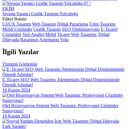
İnovatif Tasarımın Gücü: Dijital Dünyada Fark Yaratmak
07 /
EKİM
Mobil Uygulama Sosyal Medya Entegrasyonu: Markanızı Dijital
Sivasta Yaratıcı Grafik Tasarım Yolculuğu
Dünyada Güçlendirin
Etiket Bulutu
UI/UX Tasarım
Web Tasarım
Dijital Pazarlama
Ürün Tasarımı
Mobil Uygulama API Entegrasyonu: Dijital Dünyada Yenilikçi
Mobil Çözümler
Grafik Tasarım
SEO Optimizasyonu
E-Ticaret
Adımlar
Çözümleri
Veri Analizi
Mobil
Ticaret
Web
Tasarımı:
Dijital
Dünyada
Başarınızı
Artırmanın
Yolu
Minimal Tasarımın Gücü: Dijital Dünyada Sadeliğin Önemi
İlgili
Yazılar
Dijital Dünyada Fark Yaratanlar: Alesta Medyanın Web Tasarım
Ustalığı
Tümünü Görüntüle
Mobil Trendlerle Web Tasarımında Yenilik Zamanı
Portföy Oluşturma: Dijital Dünyada Markanızı Yükseltin
E-Ticaret SEO Web Tasarımı: İşletmenizin Dijital Dönüşümünde
Önemli Adımlar!
Kullanıcı Etkileşimi: Dijital Dünyada Markaları Hayata Geçirmenin
16 Kasım 2024
Önemi
İllüstrasyon: Sanatın Dijital Dünyadaki Yansıması
Otel Rezervasyon Sistemi Web Tasarımı: Profesyonel Çözümler
Sunuyoruz!
Dijital Pazarlama ve Web Tasarımın Gücü: Markanızı Dijital
16 Kasım 2024
Dünyada Nasıl Hayata Geçiririz?
Kişisel Marka Logo Tasarımı: Markanızı Öne Çıkarmanın Yolu