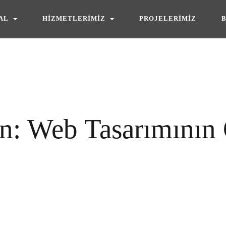
A
L
H
İ
Z
M
E
T
L
E
R
İ
M
İ
Z
P
R
O
J
E
L
E
R
İ
M
İ
Z
A
L
H
İ
Z
M
E
T
L
E
R
İ
M
İ
Z
P
R
O
J
E
L
E
R
İ
M
İ
Z
en: Web Tasarımının