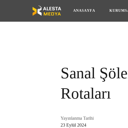
A
N
A
S
A
Y
F
A
K
U
R
U
M
S
A
N
A
S
A
Y
F
A
K
U
R
U
M
S
Sanal Şöl
Rotaları
Yayınlanma Tarihi
23 Eylül 2024