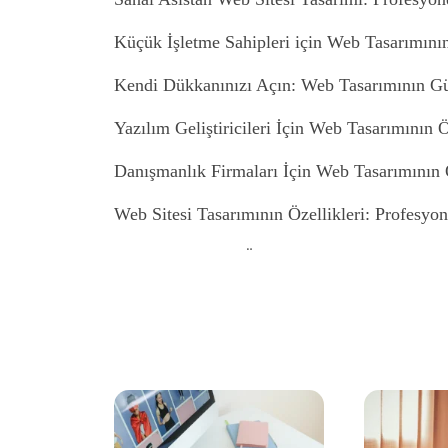
Küçük İşletme Sahipleri için Web Tasarımın
Kendi Dükkanınızı Açın: Web Tasarımının G
Yazılım Geliştiricileri İçin Web Tasarımının 
Danışmanlık Firmaları İçin Web Tasarımının 
Web Sitesi Tasarımının Özellikleri: Profesyo
Web Tasarımının Önemi ve Etkileri
Sanal Dünyanın Yaratıcıları: Web Tasarımının 
Malatya'da Web Tasarımının Önemi ve İşletme
Aksaray Online Arayüz Tasarımı: Kullanıcı D
Malatya İnternet Sitesi Tasarımı: Kaliteli ve