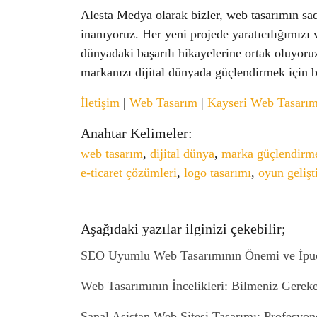
Alesta Medya olarak bizler, web tasarımın s
inanıyoruz. Her yeni projede yaratıcılığımızı v
dünyadaki başarılı hikayelerine ortak oluyoru
markanızı dijital dünyada güçlendirmek için bi
İletişim
|
Web Tasarım
|
Kayseri Web Tasarı
Anahtar Kelimeler:
web tasarım
,
dijital dünya
,
marka güçlendirm
e-ticaret çözümleri
,
logo tasarımı
,
oyun gelişt
Aşağıdaki yazılar ilginizi çekebilir;
SEO Uyumlu Web Tasarımının Önemi ve İpuç
Web Tasarımının İncelikleri: Bilmeniz Gereke
Sanal Asistan Web Sitesi Tasarımı: Profesyon