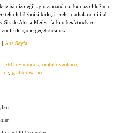
adece işimiz değil aynı zamanda tutkumuz olduğuna
e teknik bilgimizi birleştirerek, markaların dijital
z. Siz de Alesta Medya farkını keşfetmek ve
zimle iletişime geçebilirsiniz.
m
|
Ana Sayfa
e
,
SEO uyumluluk
,
mobil uygulama
,
irme
,
grafik tasarım
ları
nler
el ve Etkili Çözümler