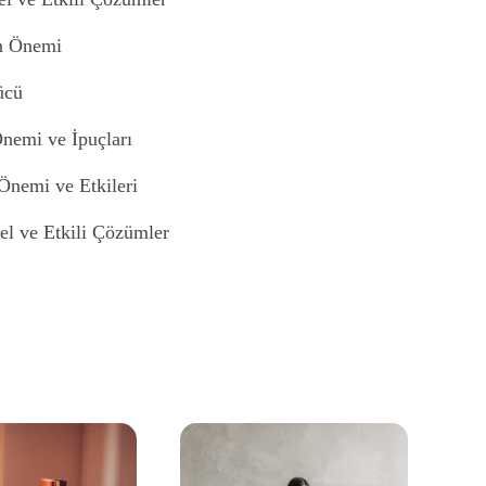
ın Önemi
ücü
Önemi ve İpuçları
Önemi ve Etkileri
nel ve Etkili Çözümler
İncelikleri
lere Sağladığı Avantajlar
ostu ve Etkili Web Sitesi Tasarımının Önemi
 Etkili Web Tasarımının Önemi