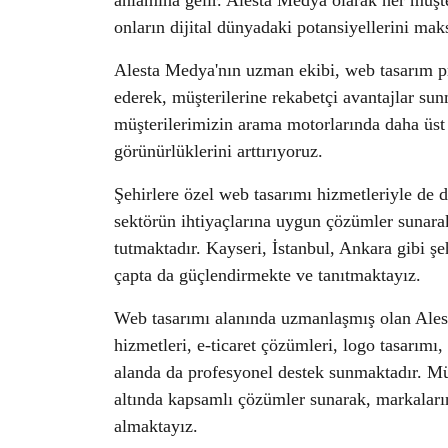
anlamına gelir. Alesta Medya olarak her müşte
onların dijital dünyadaki potansiyellerini m
Alesta Medya'nın uzman ekibi, web tasarım pro
ederek, müşterilerine rekabetçi avantajlar s
müşterilerimizin arama motorlarında daha üst s
görünürlüklerini arttırıyoruz.
Şehirlere özel web tasarımı hizmetleriyle de 
sektörün ihtiyaçlarına uygun çözümler sunara
tutmaktadır. Kayseri, İstanbul, Ankara gibi şe
çapta da güçlendirmekte ve tanıtmaktayız.
Web tasarımı alanında uzmanlaşmış olan Ale
hizmetleri, e-ticaret çözümleri, logo tasarımı,
alanda da profesyonel destek sunmaktadır. Müşte
altında kapsamlı çözümler sunarak, markaların
almaktayız.