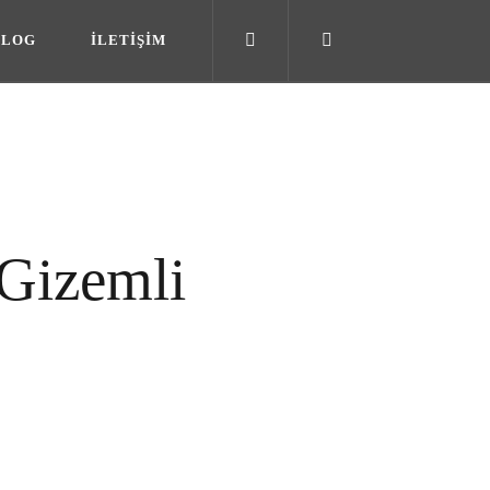
B
L
O
G
İ
L
E
T
İ
Ş
İ
M
B
L
O
G
İ
L
E
T
İ
Ş
İ
M
 Gizemli