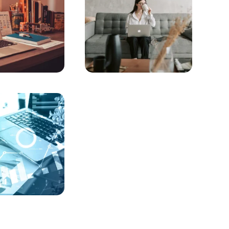
yüzü
ikleri
ikleri
enti
tu Web Tasarımının Önemi
ve Etkili Web Tasarımının Önemi
Web Sitesi Tasarımının Gücü
b Tasarımının Önemi
Yazılım Yenilikleri