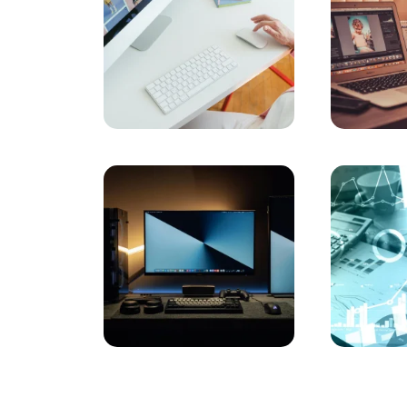
Antalyanın Dijital Yüzü: Web Tasarımının İç
Bursanın Dijital Yüzü: Web Tasarımının İncel
Sivasta Dijital Estetik: Web Tasarımının İncel
Web Tasarımının Sanatı: Nedir ve Nasıl?
İzmir Tasarım Sayfası: Web Tasarımının Başk
İzmir Responsive Site Yapma: Kullanıcı Dos
İstanbul Profesyonel Site Tasarımı: Kaliteli 
İstanbulda Dijital Dünya Fethi: Profesyonel 
Mersin Tasarım Sayfası: Kullanıcı Dostu We
Ankaranın Sanal Uzmanları: Profesyonel Web 