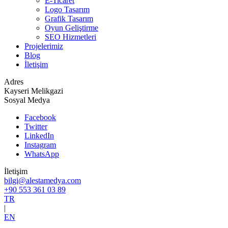
E-Ticaret
Logo Tasarım
Grafik Tasarım
Oyun Geliştirme
SEO Hizmetleri
Projelerimiz
Blog
İletişim
Adres
Kayseri Melikgazi
Sosyal Medya
Facebook
Twitter
LinkedIn
Instagram
WhatsApp
İletişim
bilgi@alestamedya.com
+90 553 361 03 89
TR
|
EN