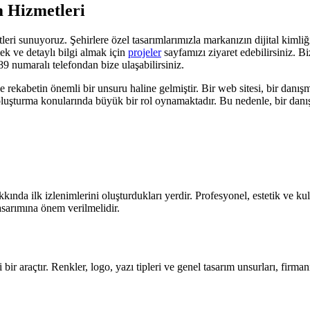
m Hizmetleri
eri sunuyoruz. Şehirlere özel tasarımlarımızla markanızın dijital kimliğ
ek ve detaylı bilgi almak için
projeler
sayfamızı ziyaret edebilirsiniz. 
9 numaralı telefondan bize ulaşabilirsiniz.
 rekabetin önemli bir unsuru haline gelmiştir. Bir web sitesi, bir danışm
k oluşturma konularında büyük bir rol oynamaktadır. Bu nedenle, bir danı
kında ilk izlenimlerini oluşturdukları yerdir. Profesyonel, estetik ve kul
asarımına önem verilmelidir.
ir araçtır. Renkler, logo, yazı tipleri ve genel tasarım unsurları, firman