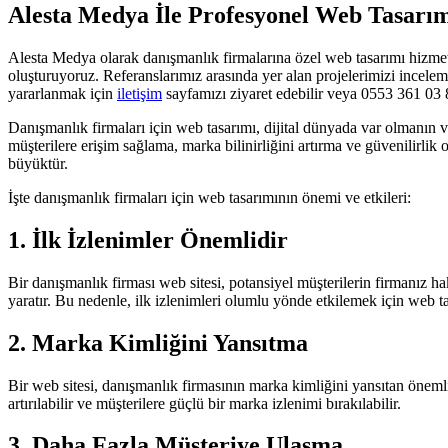
Alesta Medya İle Profesyonel Web Tasarı
Alesta Medya olarak danışmanlık firmalarına özel web tasarımı hizmetl
oluşturuyoruz. Referanslarımız arasında yer alan projelerimizi incelem
yararlanmak için
iletişim
sayfamızı ziyaret edebilir veya 0553 361 03 8
Danışmanlık firmaları için web tasarımı, dijital dünyada var olmanın ve
müşterilere erişim sağlama, marka bilinirliğini artırma ve güvenilirli
büyüktür.
İşte danışmanlık firmaları için web tasarımının önemi ve etkileri:
1. İlk İzlenimler Önemlidir
Bir danışmanlık firması web sitesi, potansiyel müşterilerin firmanız hak
yaratır. Bu nedenle, ilk izlenimleri olumlu yönde etkilemek için web t
2. Marka Kimliğini Yansıtma
Bir web sitesi, danışmanlık firmasının marka kimliğini yansıtan önemli b
artırılabilir ve müşterilere güçlü bir marka izlenimi bırakılabilir.
3. Daha Fazla Müşteriye Ulaşma