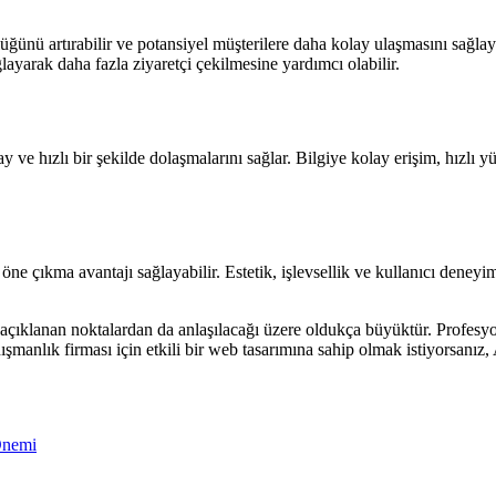
ünü artırabilir ve potansiyel müşterilere daha kolay ulaşmasını sağlayab
ğlayarak daha fazla ziyaretçi çekilmesine yardımcı olabilir.
ay ve hızlı bir şekilde dolaşmalarını sağlar. Bilgiye kolay erişim, hızlı
öne çıkma avantajı sağlayabilir. Estetik, işlevsellik ve kullanıcı deneyi
açıklanan noktalardan da anlaşılacağı üzere oldukça büyüktür. Profesyonel
de danışmanlık firması için etkili bir web tasarımına sahip olmak istiyors
Önemi