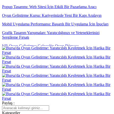
Popup Tasarımı: Web Sitesi İçin Etkili Bir Pazarlama Aracı
Oyun Geliştirme Kursu: Kariyerinizde Yeni Bir Kapı Aralayın
Mobil Uygulama Performansı: Başarılı Bir Uygulama İçin İpuçları
Grafik Tasarım Yarışmaları: Yaratıcılığınızı ve Yeteneklerinizi
Sergileme Fırsatı
VR Oyun Geliştirme: Geleceğin Oyun Dünyası
Oyun Geliştiricileri İçin Geri Bildirim Toplama Stratejileri
SEO Resim Optimizasyonu: Web Siteleriniz İçin Önemli Bir Adım
Oyun UI Tasarımı: Kullanıcı Deneyimini En Üst Düzeye Çıkarmak
İçin Yaratıcı Çözümler
Kullanıcı Yorumları Yönetimi: Dijital Dünyada Markalar için
Önemli Bir Adım
VR Oyun Geliştirme: Geleceğin Eğlence Dünyası
Paylaş :
SEO Spam Engelleme: Dijital Dünyada Temiz Bir İmaj İçin
Yapmanız Gerekenler
Kategoriler