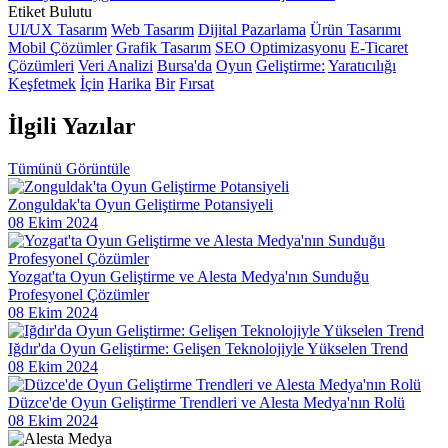
Etiket Bulutu
Harika Bir Beyaz Eşya Satıcısı Web Sitesi Tasarımı Nasıl Yapılır?
UI/UX Tasarım
Web Tasarım
Dijital Pazarlama
Ürün Tasarımı
Mobil Çözümler
Grafik Tasarım
SEO Optimizasyonu
E-Ticaret
Diyetisyen Web Sitesi Tasarımı: Başarılı Bir Diyetisyen İçin Online
Çözümleri
Veri Analizi
Bursa'da
Oyun
Geliştirme:
Yaratıcılığı
Varlık Oluşturmanın Yolları
Keşfetmek
İçin
Harika
Bir
Fırsat
E-Ticaret Satıcısı Web Sitesi Tasarımı: Başarılı Bir Online Mağaza
İlgili
Yazılar
İçin İpuçları
Müzik Prodüktörleri İçin Web Sitesi Tasarımı: Başarılı Bir Dijital
Tümünü Görüntüle
Kimlik Oluşturmanın Püf Noktaları
Zonguldak'ta Oyun Geliştirme Potansiyeli
Ziraat Mühendisi Web Sitesi Tasarımı: Başarılı Bir Dijital Yolculuk
08 Ekim 2024
İçin İpuçları
Bebeğiniz İçin En İyi Ürünleri Bulabileceğiniz Harika Bir Web
Yozgat'ta Oyun Geliştirme ve Alesta Medya'nın Sunduğu
Sitesi Tasarımı
Profesyonel Çözümler
08 Ekim 2024
Online Kurslar ve Seminerler İçin Web Tasarımı: Dijital Dünyada
Etkili Bir Yolculuk
Iğdır'da Oyun Geliştirme: Gelişen Teknolojiyle Yükselen Trend
08 Ekim 2024
Yemek Tarifi ve Yemek Siparişi Web Sitesi Tasarımı: Lezzetli Bir
Deneyim Sunmak İçin En İyi Yöntemler
Düzce'de Oyun Geliştirme Trendleri ve Alesta Medya'nın Rolü
08 Ekim 2024
Online Eğitim Platformu Web Tasarımı: Başarılı Bir Dijital Deneyim
İçin İhtiyacınız Olan Her Şey!