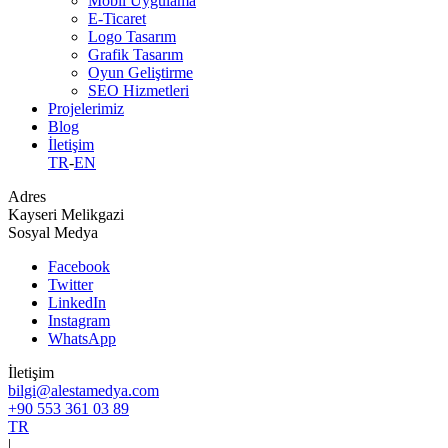
Mobil Uygulama
E-Ticaret
Logo Tasarım
Grafik Tasarım
Oyun Geliştirme
SEO Hizmetleri
Projelerimiz
Blog
İletişim
TR
-
EN
Adres
Kayseri Melikgazi
Sosyal Medya
Facebook
Twitter
LinkedIn
Instagram
WhatsApp
İletişim
bilgi@alestamedya.com
+90 553 361 03 89
TR
|