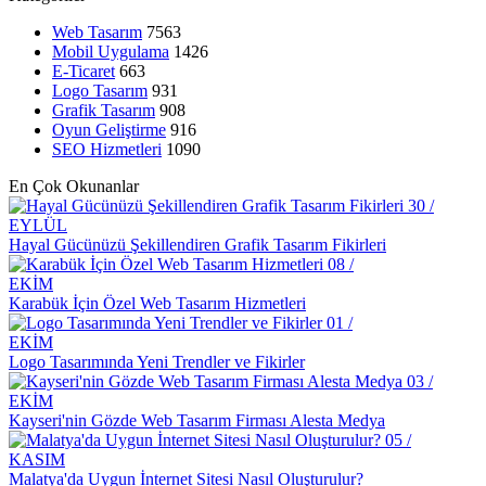
Mobil Uygulama Yönetimi: Başarılı Bir Uygulama İçin İpuçları
Web Tasarım
7563
Mobil Uygulama
1426
Mobil Oyun Geliştirme: Dijital Dünyanın Yeni Trendi
E-Ticaret
663
Logo Tasarım
931
Konsol Oyunları Geliştirme: Oyun Dünyasında Yenilikçi Adımlar
Grafik Tasarım
908
Oyun Geliştirme
916
Web Tasarım Araçları: İnternet Dünyasında Yaratıcılığınızı Serbest
SEO Hizmetleri
1090
Bırakın
En Çok Okunanlar
Oyun Test Etme: Eğlenceli ve Önemli Bir Deneyim
30 /
EYLÜL
Grafik Tasarımcı: Yaratıcılığın Ötesinde Bir Meslek
Hayal Gücünüzü Şekillendiren Grafik Tasarım Fikirleri
08 /
Python Oyun Geliştirme: İleri Teknolojiyle Eğlencenin Buluşması
EKİM
Karabük İçin Özel Web Tasarım Hizmetleri
Oyun Geliştirme İş İlanları: Fırsatlar ve Gelişen Sektör
01 /
E-Ticaret Temaları: Dijital Dünyada Başarılı Bir Görünüm İçin
EKİM
İpuçları
Logo Tasarımında Yeni Trendler ve Fikirler
03 /
Edebiyatçılar İçin Web Sitesi Tasarımı: Dikkat Çekici ve Etkili Bir
EKİM
Platform Oluşturun!
Kayseri'nin Gözde Web Tasarım Firması Alesta Medya
05 /
Yazar Web Sitesi Tasarımı: Profesyonel ve Etkileyici Bir İmaj İçin
KASIM
İhtiyacınız Olan Her Şey!
Malatya'da Uygun İnternet Sitesi Nasıl Oluşturulur?