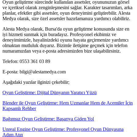
Oyun geliştirme sürecinde kullanılan assetsler, oyununuzun görsel
ve içeriksel olarak zenginleşmesini sağlar. Karakter tasarımları, arka
planlar, efektler gibi assetsler, oyun deneyimini geliştirebilir. Alesta
Medya olarak, size özel assetsler hazırlamanıza yardımcı olabiliriz.
Alesta Medya olarak, Bursa'da oyun geliştirme konusunda size en
iyi hizmeti sunmak için buradayız. Profesyonel ekibimiz ve
deneyimimizle, hayalinizdeki oyunu hayata geçirmenize yardımcı
olmaktan mutluluk duyarız. Bizimle iletişime geçmek için telefon
numaramızdan veya e-posta adresimizden bize ulaşabilirsiniz.
Telefon: 0553 361 03 89
E-posta: bilgi@alestamedya.com
Aşağıdaki yazılar ilginizi çekebilir;
Oyun Geliştirme: Dijital Dünyanın Yaratıcı Yüzü
Blender ile Oyun Geliştirme: Hem Uzmanlar Hem de Acemiler İçin
Kapsamlı Rehber
Bağımsız Oyun Geliştirme: Başarıya Giden Yol
Unreal Engine Oyun Geliştirme: Profesyonel Oyun Dünyasına
Adım Atın