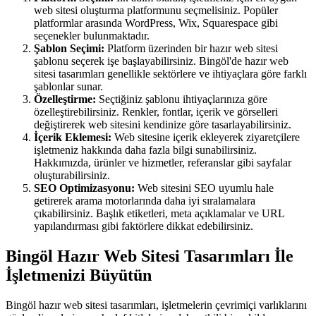
web sitesi oluşturma platformunu seçmelisiniz. Popüler
platformlar arasında WordPress, Wix, Squarespace gibi
seçenekler bulunmaktadır.
Şablon Seçimi:
Platform üzerinden bir hazır web sitesi
şablonu seçerek işe başlayabilirsiniz. Bingöl'de hazır web
sitesi tasarımları genellikle sektörlere ve ihtiyaçlara göre farklı
şablonlar sunar.
Özelleştirme:
Seçtiğiniz şablonu ihtiyaçlarınıza göre
özelleştirebilirsiniz. Renkler, fontlar, içerik ve görselleri
değiştirerek web sitesini kendinize göre tasarlayabilirsiniz.
İçerik Eklemesi:
Web sitesine içerik ekleyerek ziyaretçilere
işletmeniz hakkında daha fazla bilgi sunabilirsiniz.
Hakkımızda, ürünler ve hizmetler, referanslar gibi sayfalar
oluşturabilirsiniz.
SEO Optimizasyonu:
Web sitesini SEO uyumlu hale
getirerek arama motorlarında daha iyi sıralamalara
çıkabilirsiniz. Başlık etiketleri, meta açıklamalar ve URL
yapılandırması gibi faktörlere dikkat edebilirsiniz.
Bingöl Hazır Web Sitesi Tasarımları İle
İşletmenizi Büyütün
Bingöl hazır web sitesi tasarımları, işletmelerin çevrimiçi varlıklarını