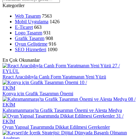
Kategoriler
Filtreleme Seçenekleri: Web Tasarımında Kullanımı ve Önemi
Web Tasarım
7563
Responsive Web Tasarımı: Kullanıcı Deneyimini Maksimize Edin
Mobil Uygulama
1426
E-Ticaret
663
Mobil Uygulama Geliştirme Şirketleri: İşletmenizi Dijital Dünyada
Logo Tasarım
931
Yükseltme Rehberi
Grafik Tasarım
908
Oyun Geliştirme
916
Kayseri'de Hızlı Web Sitesi Kurulumu: Alesta Medya İle
SEO Hizmetleri
1090
Profesyonel Çözümler
En Çok Okunanlar
SEO Uyumlu Web Tasarımında Dikkat Edilmesi Gerekenler
27 /
EYLÜL
Ödeme Takibi ve Raporlama: İşletmeniz İçin Hayati Önem Taşıyan
React Aracılığıyla Canlı Form Yaratmanın Yeni Yüzü
Süreçler
10 /
EKİM
Müzik Endüstrisi için Logo Tasarımının Önemi
Konya için Grafik Tasarımın Önemi
08 /
Web Tasarımında Müşteri Memnuniyeti: Alesta Medya Farkı
EKİM
Kahramanmaraş'ta Grafik Tasarımın Önemi ve Alesta Medya
SEO Kontrol Listesi: Web Tasarımında Dikkat Edilmesi Gerekenler
31 /
SEO Sıralama İyileştirme: Dijital Dünyada Öne Çıkmak İçin 10
EKİM
Etkili Yol
Oyun Yapısal Tasarımında Dikkat Edilmesi Gerekenler
Dijital Dünyada Fark Yaratanlar: Alesta Medyanın Web Tasarım