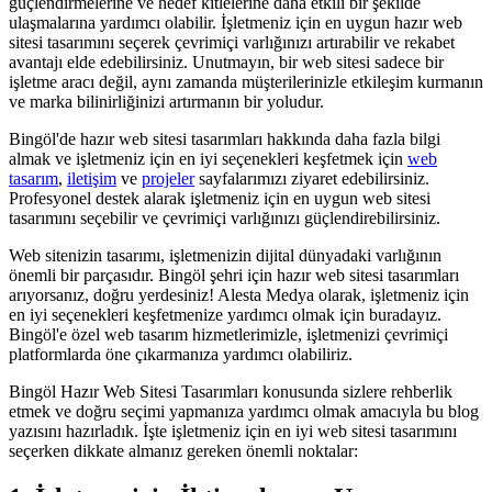
güçlendirmelerine ve hedef kitlelerine daha etkili bir şekilde
ulaşmalarına yardımcı olabilir. İşletmeniz için en uygun hazır web
sitesi tasarımını seçerek çevrimiçi varlığınızı artırabilir ve rekabet
avantajı elde edebilirsiniz. Unutmayın, bir web sitesi sadece bir
işletme aracı değil, aynı zamanda müşterilerinizle etkileşim kurmanın
ve marka bilinirliğinizi artırmanın bir yoludur.
Bingöl'de hazır web sitesi tasarımları hakkında daha fazla bilgi
almak ve işletmeniz için en iyi seçenekleri keşfetmek için
web
tasarım
,
iletişim
ve
projeler
sayfalarımızı ziyaret edebilirsiniz.
Profesyonel destek alarak işletmeniz için en uygun web sitesi
tasarımını seçebilir ve çevrimiçi varlığınızı güçlendirebilirsiniz.
Web sitenizin tasarımı, işletmenizin dijital dünyadaki varlığının
önemli bir parçasıdır. Bingöl şehri için hazır web sitesi tasarımları
arıyorsanız, doğru yerdesiniz! Alesta Medya olarak, işletmeniz için
en iyi seçenekleri keşfetmenize yardımcı olmak için buradayız.
Bingöl'e özel web tasarım hizmetlerimizle, işletmenizi çevrimiçi
platformlarda öne çıkarmanıza yardımcı olabiliriz.
Bingöl Hazır Web Sitesi Tasarımları konusunda sizlere rehberlik
etmek ve doğru seçimi yapmanıza yardımcı olmak amacıyla bu blog
yazısını hazırladık. İşte işletmeniz için en iyi web sitesi tasarımını
seçerken dikkate almanız gereken önemli noktalar: