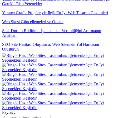
Gerekli Olan Yetenekler
Yaratıcı Grafik Projeleriyle İlgili En İyi Web Tasarım Çözümleri
Web Sitesi Güncellemeleri ve Önemi
Stok Durum Bildirimi: İşletmenizin Verimliliğini Artırmanın
Anahtarı
SEO Site Haritası Oluşturma: Web Sitenizin Yol Haritasını
Oluşturun
Blender ile Oyun Geliştirme: Hem Uzmanlar Hem de Acemiler İçin
Kapsamlı Rehber
Ödeme Seçeneklerinin Gösterimi: Web Tasarımında Etkili Bir Adım
Parallax Web Tasarım: Dijital Dünyada Derinlik ve Hareketin
Buluşması
Yemek Servisi İçin Logo Tasarımı: Profesyonel ve Etkileyici Marka
Kimliği Oluşturma
Responsive Web Tasarımı Nedir ve Neden Önemlidir?
Paylaş :
Popup Tasarımı: Web Sitesi İçin Etkili Bir Pazarlama Aracı