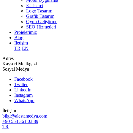
Mobil Uygulama
E-Ticaret
Logo Tasarım
Grafik Tasarım
Oyun Geliştirme
SEO Hizmetleri
Projelerimiz
Blog
İletişim
TR
-
EN
Adres
Kayseri Melikgazi
Sosyal Medya
Facebook
Twitter
LinkedIn
Instagram
WhatsApp
İletişim
bilgi@alestamedya.com
+90 553 361 03 89
TR
|