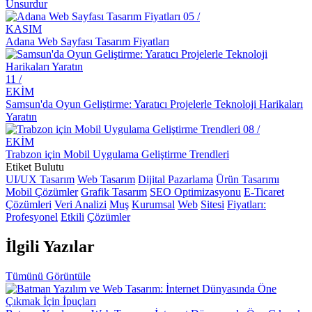
Alesta Medya Grafik Tasarım Portföyü: Yaratıcı ve Kaliteli
Unsurdur
Çözümler
05 /
KASIM
Responsive Web Tasarımı: Kullanıcı Deneyimini Maksimize Edin
Adana Web Sayfası Tasarım Fiyatları
Kayseri'de Hızlı Web Sitesi Kurulumu: Alesta Medya İle
Profesyonel Çözümler
11 /
EKİM
Görsel İletişim Teknikleri ve Web Tasarım
Samsun'da Oyun Geliştirme: Yaratıcı Projelerle Teknoloji Harikaları
Yaratın
Web Tasarımında Müşteri Memnuniyeti: Alesta Medya Farkı
08 /
EKİM
Kayseri Görsel Hiyerarşisi ve Web Tasarımı
Trabzon için Mobil Uygulama Geliştirme Trendleri
Etiket Bulutu
Yaratıcı Logo Çözümleri ile Markanızı Öne Çıkarın
UI/UX Tasarım
Web Tasarım
Dijital Pazarlama
Ürün Tasarımı
Mobil Çözümler
Grafik Tasarım
SEO Optimizasyonu
E-Ticaret
Web Dünyasında Yaratıcı Tasarımın Sıradışı Etkileri
Çözümleri
Veri Analizi
Muş
Kurumsal
Web
Sitesi
Fiyatları:
Web Tasarım Kursu: Dijital Dünyada Yaratıcı Bir Adım
Profesyonel
Etkili
Çözümler
SEO Sıralama İyileştirme: Dijital Dünyada Öne Çıkmak İçin 10
İlgili
Yazılar
Etkili Yol
Tümünü Görüntüle
Alesta Medya: Profesyonel Web Tasarım Hizmetleri
Kayseri'de Dijital Dönüşüm: Alesta Medya'nın Profesyonel