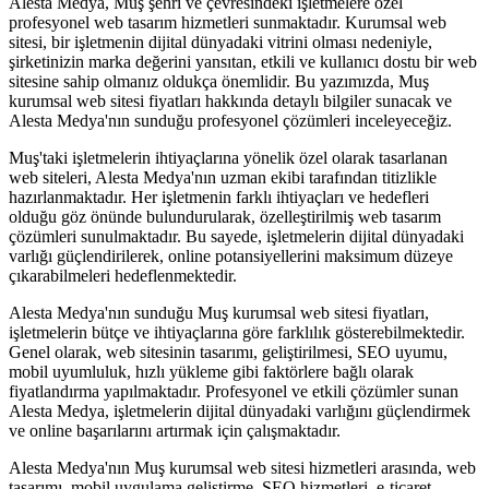
Alesta Medya, Muş şehri ve çevresindeki işletmelere özel
profesyonel web tasarım hizmetleri sunmaktadır. Kurumsal web
sitesi, bir işletmenin dijital dünyadaki vitrini olması nedeniyle,
şirketinizin marka değerini yansıtan, etkili ve kullanıcı dostu bir web
sitesine sahip olmanız oldukça önemlidir. Bu yazımızda, Muş
kurumsal web sitesi fiyatları hakkında detaylı bilgiler sunacak ve
Alesta Medya'nın sunduğu profesyonel çözümleri inceleyeceğiz.
Muş'taki işletmelerin ihtiyaçlarına yönelik özel olarak tasarlanan
web siteleri, Alesta Medya'nın uzman ekibi tarafından titizlikle
hazırlanmaktadır. Her işletmenin farklı ihtiyaçları ve hedefleri
olduğu göz önünde bulundurularak, özelleştirilmiş web tasarım
çözümleri sunulmaktadır. Bu sayede, işletmelerin dijital dünyadaki
varlığı güçlendirilerek, online potansiyellerini maksimum düzeye
çıkarabilmeleri hedeflenmektedir.
Alesta Medya'nın sunduğu Muş kurumsal web sitesi fiyatları,
işletmelerin bütçe ve ihtiyaçlarına göre farklılık gösterebilmektedir.
Genel olarak, web sitesinin tasarımı, geliştirilmesi, SEO uyumu,
mobil uyumluluk, hızlı yükleme gibi faktörlere bağlı olarak
fiyatlandırma yapılmaktadır. Profesyonel ve etkili çözümler sunan
Alesta Medya, işletmelerin dijital dünyadaki varlığını güçlendirmek
ve online başarılarını artırmak için çalışmaktadır.
Alesta Medya'nın Muş kurumsal web sitesi hizmetleri arasında, web
tasarımı, mobil uygulama geliştirme, SEO hizmetleri, e-ticaret