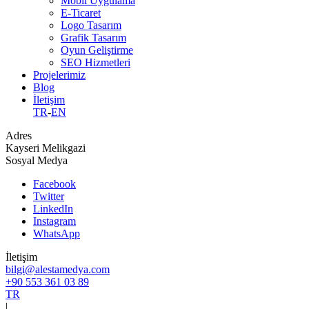
Mobil Uygulama
E-Ticaret
Logo Tasarım
Grafik Tasarım
Oyun Geliştirme
SEO Hizmetleri
Projelerimiz
Blog
İletişim
TR
-
EN
Adres
Kayseri Melikgazi
Sosyal Medya
Facebook
Twitter
LinkedIn
Instagram
WhatsApp
İletişim
bilgi@alestamedya.com
+90 553 361 03 89
TR
|