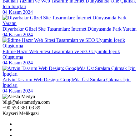
Çözümleri
Batman Yazılım ve Web Tasarım: İnternet Dünyasında Öne Çıkmak
İçin İpuçları
SEO Dönüşüm Hedefleri ve Web Tasarım
04 Kasım 2024
Görsel Medya ve Web Tasarım
Diyarbakır Güzel Site Tasarımları: İnternet Dünyasında Fark Yaratın
Mobil Uygulama Yönetim Uygulamaları: Verimliliği Artıran
04 Kasım 2024
Çözümler
Mobil Uygulama Geliştirme Dilleri: İşte En Popüler ve Etkili
Edirne Hazır Web Sitesi Tasarımları ve SEO Uyumlu İçerik
Olanlar
Oluşturma
04 Kasım 2024
Dijital Pazarlama ve Web Tasarımın Gücü: Markanızı Dijital
Dünyada Nasıl Hayata Geçiririz?
Artvin Tasarım Web Design: Google'da Üst Sıralara Çıkmak İçin
Landing Page Tasarımı: Dijital Dünyada İz Bırakan Profesyonellik
İpuçları
04 Kasım 2024
Oyun UI Tasarımı: Kullanıcı Deneyimini En Üst Düzeye Çıkarmak
İçin Yaratıcı Çözümler
bilgi@alestamedya.com
+90 553 361 03 89
Kayseri’de CMS Tabanlı Web Tasarım: Profesyonel Çözümler
Kayseri Melikgazi
Kullanıcı Dostu Menü Tasarımı: Web Sitesi Deneyimini
Mükemmelleştirme Sanatı
Çizgi Karakter Logolar: Markanızı Öne Çıkaran Yaratıcı Çözümler