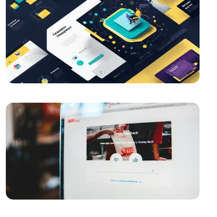
Parallax Web Tasarım: Dijital Dünyada Derinlik ve
Hareketin Buluşması
SEO Link Oluşturma Stratejileri ve Önemi
Yaratıcı Web Tasarımın Önemi ve Etkileri
Yemek Servisi İçin Logo Tasarımı: Profesyonel ve
Etkileyici Marka Kimliği Oluşturma
Responsive Web Tasarım Nedir?
Kahve Dükkanı Logo Tasarımı: Markanızı Yansıtan
Özgün Bir Kimlik Oluşturun
SEO Uyumlu Web Tasarımının Önemi ve İpuçları
Responsive Web Tasarımı Nedir ve Neden
Önemlidir?