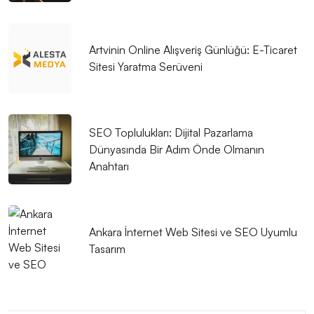
Web Tasarımında Ürün Detay Sayfasının Önemi
Oyun UI Tasarımı: Kullanıcı Deneyimini En Üst Düzeye
Artvinin Online Alışveriş Günlüğü: E-Ticaret
Çıkarmak İçin Yaratıcı Çözümler
Sitesi Yaratma Serüveni
Kayseri’de CMS Tabanlı Web Tasarım: Profesyonel
Çözümler
SEO Toplulukları: Dijital Pazarlama
Kullanıcı Dostu Menü Tasarımı: Web Sitesi Deneyimini
Dünyasında Bir Adım Önde Olmanın
Mükemmelleştirme Sanatı
Anahtarı
SEO Spam Engelleme: Dijital Dünyada Temiz Bir İmaj
İçin Yapmanız Gerekenler
Ankara İnternet Web Sitesi ve SEO Uyumlu
Kayseri İçin Modern Web Tasarım Çözümleri
Tasarım
SEO Araçları: Dijital Pazarlamada Başarınızı Artırmak
İçin Kullanabileceğiniz En İyi Araçlar