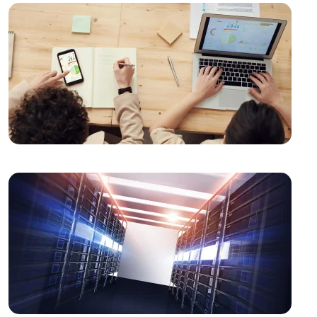
Müzik Albümü Kapak Tasarımı: Sanatı ve Pazarlamayı
Buluşturan Yaratıcı Süreç
Popup Tasarımı: Web Sitesi İçin Etkili Bir Pazarlama
Aracı
E-Posta Pazarlama ve Web Tasarımın Güçlü
Birlikteliği
Filtreleme Seçenekleri: Web Tasarımında Kullanımı ve
Önemi
Inovatif Tasarımın Gücü: Dijital Dünyada Öne Çıkmak
Alesta Medya: Web Tasarımında Profesyonel
Çözümler Sunan Lider Firma
Basit Logo Tasarımı: Markanızı Yansıtan Güçlü Bir