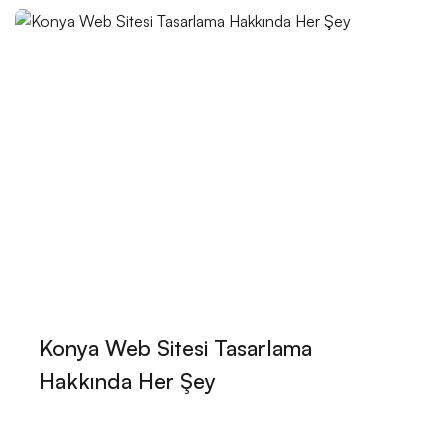
Alışveriş Sepeti Tasarımı: E-Ticarette Müşteri
Deneyimini En İyi Şekilde Nasıl Sunabiliriz?
Müşteri Paneli Tasarımı: Kullanıcı Dostu Deneyimlerin
Anahtarı
Kayseri’de Minimal Web Tasarımın Gücü
Toptan Gıda Satışı Web Sitesi Tasarımı: Dijital
Pazarlama Stratejileri ve Trendler
Arkeolog Web Sitesi Tasarımı: Tarihin Derinliklerinde
Bir Yolculuk
Sosyal Hizmet Uzmanı Web Sitesi Tasarımı:
Konya Web Sitesi Tasarlama
Profesyonel ve Etkili Çözümler
Hakkında Her Şey
Büro Kiralama Web Sitesi Tasarımı: Profesyonel
Çözümler ile Dijital Dönüşüm!