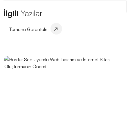
Moda Sektöründe Logo Tasarımının Önemi ve Etkisi
İlgili
Yazılar
Web Tasarım Araçları: İnternet Dünyasında
Yaratıcılığınızı Serbest Bırakın
Tümünü Görüntüle
Web Tasarımında Doğru Adres: Alesta Medya
Alesta Medya: Web Tasarımında Profesyonel
Çözümler Sunuyor
Katlanabilir Grafikler: Web Tasarımında Yenilikçi Bir
Yaklaşım
Dijital Pazarlama ve Web Tasarım: Markanızı Dijital
Dünyada Öne Çıkarmanın Gücü
SEO Uyumlu Web Tasarımında Kullanıcı Deneyimi
Önemi