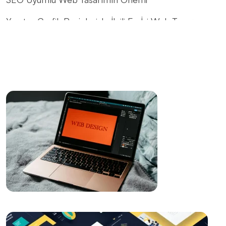
Yaratıcı Grafik Projeleriyle İlgili En İyi Web Tasarım
Çözümleri
Kayseri Web Tasarım Hizmetleri: Profesyonellik ve
Yaratıcılığın Buluşma Noktası
Alesta Medya: Web Tasarımında Profesyonel
Çözümler
Basit Navigasyonun Web Tasarımındaki Önemi
Yaratıcı Düşünme ve Web Tasarımı
SEO Site Haritası Oluşturma: Web Sitenizin Yol
Haritasını Oluşturun
Ödeme Seçeneklerinin Gösterimi: Web Tasarımında
Etkili Bir Adım