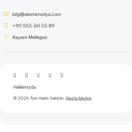
Fiziksel Eğitim ve Spor Uzmanı Web Sitesi Tasarımı:
Profesyonel ve Etkili Çözümler
bilgi@alestamedya.com
Edebiyatçılar İçin Web Sitesi Tasarımı: Dikkat Çekici
+90 553 361 03 89
ve Etkili Bir Platform Oluşturun!
Kayseri Melikgazi
Film Yapımcıları Web Sitesi Tasarımı: Profesyonel
Çözümler ve Yaratıcı Yaklaşımlar
Danışman Web Sitesi Tasarımı: Markanızı Dijital
Dünyada Öne Çıkarın!
Ressam Web Sitesi Tasarımı: Sanatınızı Dijital Dünyaya
Hakkımızda
Taşıyın!
© 2026 Tüm Hakkı Saklıdır.
Alesta Medya
Parıldayan Güzellik: Kozmetik Satıcısı Web Sitesi
Tasarımı Nasıl Yapılmalı?
SEO Uyumlu Web Sitesi Tasarımı: Markanızı Dijital