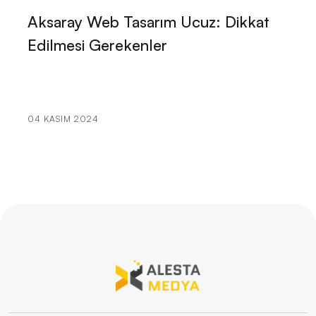
ve Güvenilir Hizmetler
Aksaray Web Tasarım Ucuz: Dikkat
Kariyer Danışmanlığı Web Sitesi Tasarımı: Başarılı Bir
Edilmesi Gerekenler
İnternet Varlığı Oluşturmanın Yolları
Freelancer Web Sitesi Tasarımı: Profesyonel
Çözümler Alesta Medya'dan!
04 KASIM 2024
Reklam Ajansı Web Sitesi Tasarımı: Markanızı Dijital
Dünyada Öne Çıkarın!
Sağlık Sigortası Acentesi Web Sitesi Tasarımı:
Profesyonel Çözümlerle Öne Çıkın!
Ruhsal Danışman Web Sitesi Tasarımı: İhtiyacınız Olan
Profesyonel Dokunuşlar
Müzik Okulu Web Sitesi Tasarımı: İnternetin Sesi