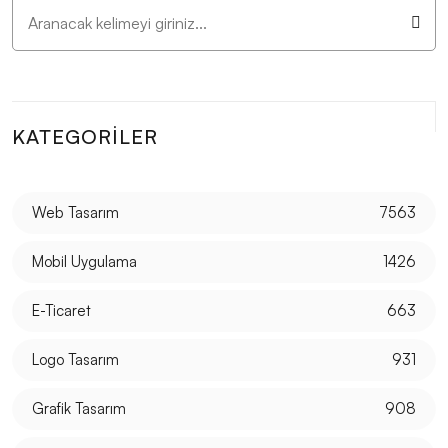
SEO Başarı Hikayeleri: Web Tasarım
Mobil Uygulama Performansı: Başarılı Bir Uygulama
İçin İpuçları
Web Dünyasında Yaratıcı Tasarımın Sıradışı Etkileri
KATEGORILER
Web Tasarım Kursu: Dijital Dünyada Yaratıcı Bir Adım
SEO Kontrol Listesi: Web Tasarımında Dikkat Edilmesi
Web Tasarım
7563
Gerekenler
Mobil Uygulama
1426
SEO Sıralama İyileştirme: Dijital Dünyada Öne Çıkmak
İçin 10 Etkili Yol
E-Ticaret
663
Alesta Medya: Profesyonel Web Tasarım Hizmetleri
Logo Tasarım
931
SEO Dönüşüm Hedefleri ve Web Tasarım
Grafik Tasarım
908
Görsel Medya ve Web Tasarım