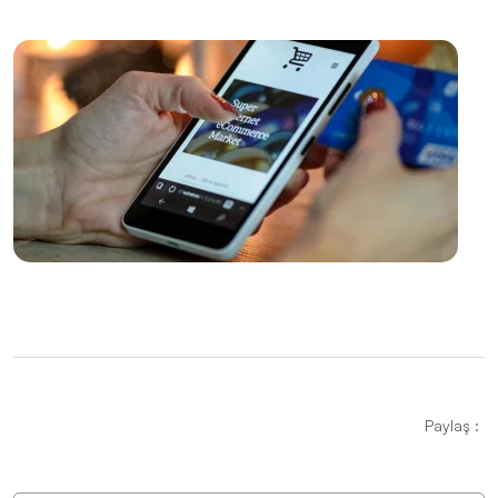
Kimlik Oluşturun
Responsive Web Tasarımı: Kullanıcı Deneyimini
Maksimize Edin
Görsel İletişim Teknikleri ve Web Tasarım
SEO Uyumlu Web Tasarımında Dikkat Edilmesi
Gerekenler
Müzik Endüstrisi için Logo Tasarımının Önemi
Web Tasarımında Müşteri Memnuniyeti: Alesta Medya
Farkı
Grafik Tasarımda Sosyal Medya Kullanımının Önemi
ve İpuçları
Paylaş :
Kayseri Görsel Hiyerarşisi ve Web Tasarımı