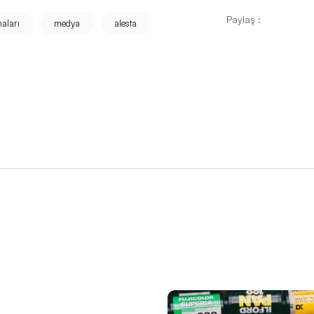
Paylaş :
aları
medya
alesta
kseltme Sanatı
z Bir İmaj İçin Yapmanız Gerekenler
eri
ı Artırmak İçin Kullanabileceğiniz En İyi Araçlar
 Profesyonel Web Tasarım Hizmeti
lama İçin İpuçları
arımı
Pazarlama Stratejinizi Güçlendirin
 Tasarımında Uzman Çözümler