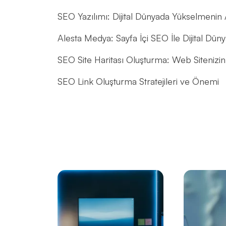
SEO Yazılımı: Dijital Dünyada Yükselmenin 
Alesta Medya: Sayfa İçi SEO İle Dijital Dün
SEO Site Haritası Oluşturma: Web Sitenizin 
SEO Link Oluşturma Stratejileri ve Önemi
SEO Meta Açıklama Optimizasyonu Nedir 
SEO Uyumlu Web Tasarımının Önemi ve İp
SEO İle Geri Dönüşüm Oranını Artırmanın Y
SEO ve Sosyal Medya Entegrasyonu: Dijita
SEO Uyumlu Web Tasarımında Dikkat Edil
SEO Anahtar Kelime Optimizasyonu Nedir