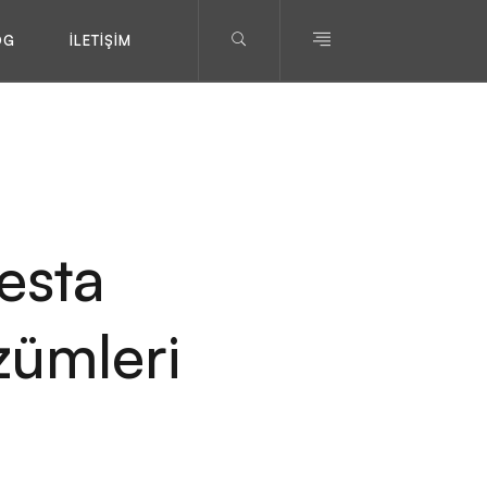
OG
İLETIŞIM
esta
zümleri