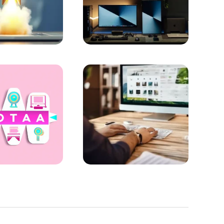
asında Bir Adım Önde Olmanın Anahtarı
Uygulama İçin İpuçları
kat Edilmesi Gerekenler
ne Çıkmak İçin 10 Etkili Yol
nın Profesyonel Çözümleri
 Pazarlama Stratejilerindeki Önemi
de Yeni Başarı Formülleri
 İçin Önemli Bir Adım