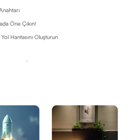
Anahtarı
yada Öne Çıkın!
Yol Haritasını Oluşturun
ve Neden Önemlidir?
uçları
olları
l Dünyada Markanızı Yükseltin
mesi Gerekenler
?