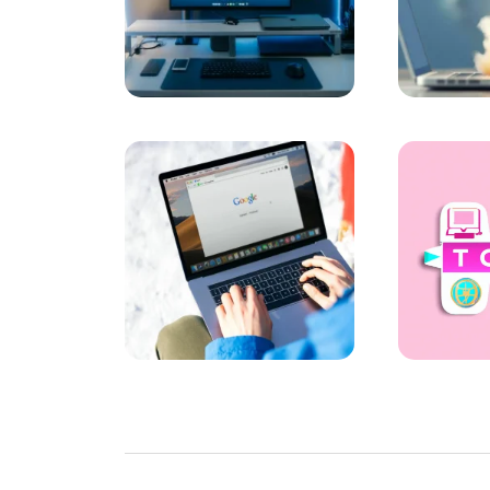
SEO Toplulukları: Dijital Pazarlama Düny
SEO Başarı Hikayeleri: Web Tasarım
Mobil Uygulama Performansı: Başarılı Bir 
SEO Kontrol Listesi: Web Tasarımında Dik
SEO Sıralama İyileştirme: Dijital Dünyada Ö
Kayseri'de Dijital Dönüşüm: Alesta Medya'
SEO Dönüşüm Hedefleri ve Web Tasarım
SEO Dönüşüm Oranı Optimizasyonu: Dijital
Dijital Ustalık: SEO ve Kullanıcı Deneyimin
SEO Resim Optimizasyonu: Web Siteleriniz
Google SEO Nedir ve Neden Önemlidir?