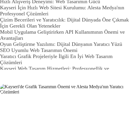
Hızlı Alışveriş Deneyimi: Web Tasarımın Gücü
Kayseri İçin Hızlı Web Sitesi Kurulumu: Alesta Medya'nın
Profesyonel Çözümleri
Çizim Becerileri ve Yaratıcılık: Dijital Dünyada Öne Çıkmak
İçin Gerekli Olan Yetenekler
Mobil Uygulama Geliştirirken API Kullanımının Önemi ve
Avantajları
Oyun Geliştirme Yazılımı: Dijital Dünyanın Yaratıcı Yüzü
SEO Uyumlu Web Tasarımın Önemi
Yaratıcı Grafik Projeleriyle İlgili En İyi Web Tasarım
Çözümleri
Kayseri Web Tasarım Hizmetleri: Profesyonellik ve
Yaratıcılığın Buluşma Noktası
Oyun Geliştirme: Dijital Dünyanın Yaratıcı Yüzü
Fütüristik Logo Tasarımının Önemi ve Trendleri
Mobil Uygulama Pazarında Rekabetin Yükselişi ve Alesta
Medya'nın Rolü
Hayal Gücü ve Yaratıcılık Arasındaki Bağlantı
Alesta Medya: Web Tasarımında Profesyonel Çözümler
Basit Navigasyonun Web Tasarımındaki Önemi
Web Sitesi Güncellemeleri ve Önemi
Yaratıcı Düşünme ve Web Tasarımı