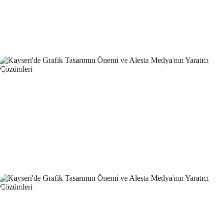
Oyun Performansı ve Tasarımında Dikkat Edilmesi
Gerekenler
Alesta Medya Grafik Tasarım Portföyü: Yaratıcı ve Kaliteli
Çözümler
Kayseri'de Hızlı Web Sitesi Kurulumu: Alesta Medya İle
Profesyonel Çözümler
Grafik Tasarımın Geleceği: Dijital Dönüşümün Öncüsü
Müzik Endüstrisi için Logo Tasarımının Önemi
Web Tasarımında Müşteri Memnuniyeti: Alesta Medya Farkı
Grafik Tasarımda Sosyal Medya Kullanımının Önemi ve
İpuçları
Yaratıcı Logo Çözümleri ile Markanızı Öne Çıkarın
Grafik Tasarımın Geleceği: Yenilikler ve Trendler
Web Dünyasında Yaratıcı Tasarımın Sıradışı Etkileri
Grafik Tasarım Yarışmaları: Yaratıcılığınızı ve Yeteneklerinizi
Sergileme Fırsatı
Web Tasarım Kursu: Dijital Dünyada Yaratıcı Bir Adım
Kullanıcı Kayıt Doğrulama: Dijital Dünyada Güvenliğin
Önemi
Oyun Geliştirme Eğitim Videoları: Yaratıcı Dünyaların
Kapılarını Aralayın!