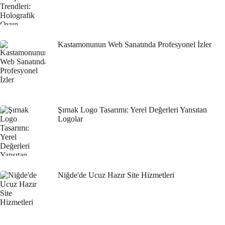
Web Tasarımında Bilişim Danışmanlığı: Profesyonel
Çözümler Sunan Alesta Medya
Web Sitesi Tasarımında Grafik Tasarım Ajanslarının Rolü
Makine Mühendisi Web Sitesi Tasarımı: Profesyonel
Çözümler ve Yaratıcı Yaklaşımlar
Kastamonunun Web Sanatında Profesyonel İzler
Web Sitesi Tasarımında Yazılım Geliştiriciler İçin İpuçları
Grafik Tasarımcı Web Sitesi Tasarımı: Profesyonel ve Etkili
Çözümler
Web Tasarımında Yazılım Destek ve Yardım: Profesyonel
Çözümler Sunuyoruz!
Eğitimci ve Koçlar İçin Web Tasarımı: Dijital Dönüşümün
Şırnak Logo Tasarımı: Yerel Değerleri Yansıtan
Önemi
Logolar
Web Tasarımında Dijital İmzaların Önemi
Küçük İşletme Sahipleri için Web Tasarımının Önemi
Web Tasarımında Altyapı ve Ağ Hizmetleri: Başarılı Projeler
İçin İhtiyacınız Olanlar
Web Tasarımında Halkla İlişkilerin Önemi
Niğde'de Ucuz Hazır Site Hizmetleri
Yazılım Geliştiricileri İçin Web Tasarımının Önemi ve
İpuçları
Web Tasarımında Kişisel Marka Oluşturmanın Önemi
E-ticaret ve Alışveriş Sitesi Tasarımında Dikkat Edilmesi
Gereken 5 Önemli Nokta