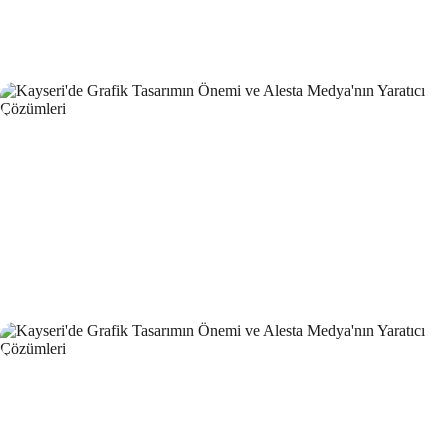
Grafik Tasarımın Önemi ve Etkileri
Ödeme Seçeneklerinin Gösterimi: Web Tasarımında Etkili
Bir Adım
SEO Link Oluşturma Stratejileri ve Önemi
Grafik Tasarımında Renk Kullanımı
Yaratıcı Web Tasarımın Önemi ve Etkileri
Grafik Tasarım Uygulamaları: Yaratıcılığınızı Sınırlarınızı
Zorlayın
SEO Uyumlu Web Tasarımının Önemi ve İpuçları
Mobil Uygulamaların Önemi ve Özellikleri
UX/UI Tasarımın Önemi ve Etkileri
Müzik Albümü Kapak Tasarımı: Sanatı ve Pazarlamayı
Buluşturan Yaratıcı Süreç
Dijital Rüyalar: Oyun Geliştirme Yazılımının Yaratıcı İzleri
E-Posta Pazarlama ve Web Tasarımın Güçlü Birlikteliği
Filtreleme Seçenekleri: Web Tasarımında Kullanımı ve
Önemi
Inovatif Tasarımın Gücü: Dijital Dünyada Öne Çıkmak
Gelişmiş Arama Motoru Optimizasyonu ve Önemi
Alesta Medya: Web Tasarımında Profesyonel Çözümler
Sunan Lider Firma