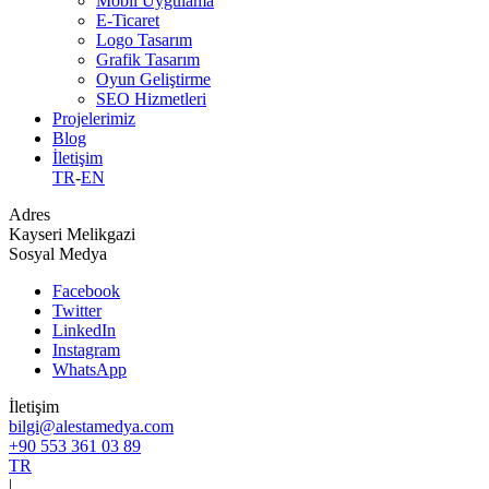
Mobil Uygulama
E-Ticaret
Logo Tasarım
Grafik Tasarım
Oyun Geliştirme
SEO Hizmetleri
Projelerimiz
Blog
İletişim
TR
-
EN
Adres
Kayseri Melikgazi
Sosyal Medya
Facebook
Twitter
LinkedIn
Instagram
WhatsApp
İletişim
bilgi@alestamedya.com
+90 553 361 03 89
TR
|