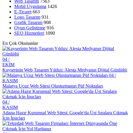
Web Tasarım
7563
Grafik Tasarımda Sosyal Medya Kullanımının Önemi ve İpuçları
Mobil Uygulama
1426
E-Ticaret
663
Grafik Tasarımın Geleceği: Yenilikler ve Trendler
Logo Tasarım
931
Grafik Tasarım
908
Grafik Tasarım Yarışmaları: Yaratıcılığınızı ve Yeteneklerinizi
Oyun Geliştirme
916
Sergileme Fırsatı
SEO Hizmetleri
1090
Alesta Medya: Profesyonel Web Tasarım Hizmetleri
En Çok Okunanlar
Adobe Illustrator: Profesyonel Grafik Tasarımın Anahtarı
04 /
Landing Page Tasarımı: Dijital Dünyada İz Bırakan Profesyonellik
EKİM
Kayserinin Web Tasarım Yıldızı: Alesta Medyanın Dijital Günlüğü
Kayseri’de CMS Tabanlı Web Tasarım: Profesyonel Çözümler
04 /
KASIM
Profesyonel Logo Tasarımının Marka İmajına Etkisi
Malatya Ucuz Web Sitesi Oluşturmanın Püf Noktaları
Grafik Tasarımın Geleceği: Dijital Dönüşümün Yükselişi
04 /
Grafik Tasarım Portföyü: Alesta Medya'nın Yaratıcı Dokunuşları
KASIM
Ürün İnceleme Bölümü: Alesta Medya'nın Profesyonel Web
Adana Hazır Kurumsal Web Sitesi: Google'da Üst Sıralara Çıkmak
Tasarım Hizmeti
İçin İpuçları
Alesta Medya ile Tanışın: Profesyonel Web Tasarım Hizmetleri