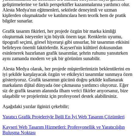
geliştirmelerine ve farklı perspektifler kazanmalarına yardımcı olur.
Alesta Medya'nın eğitmenleri, sektörde deneyimli ve uzman
kişilerden oluşmaktadır ve katılımcılara hem teorik hem de pratik
bilgiler sunarlar.
Grafik tasarım fikirleri, her projede özgün bir marka kimliği
oluşturmak isteyenler için büyük önem taşır. Renklerin uyumu,
tipografi seçimi, görsel hiyerarşi gibi unsurlar, bir tasarımın etkisini
belirleyen önemli faktörlerdir. Kayseri'nin kültürel dokusundan
esinlenerek hazırlanan grafik tasarımlar, şehrin ruhunu yansıtırken
aynı zamanda modern ve şık bir görünüm sunabilir.
Alesta Medya olarak, her projede müşterilerimizin beklentilerini en
iyi şekilde karşılayacak özgün ve etkileyici tasarımlar sunmaya özen
gösteriyoruz. Grafik tasarımın gücünü doğru şekilde kullanarak
markaların dijital dünyada öne çıkmasına yardımcı oluyoruz. Eğer
siz de grafik tasarım alanında ilham verici fikirler arıyorsanız, bize
ulaşabilir ve projeleriniz için profesyonel destek alabilirsiniz.
Aşağıdaki yazılar ilginizi çekebilir;
Yaratıcı Grafik Projeleriyle İlgili En İyi Web Tasarım Çözümleri
Kayseri Web Tasarım Hizmetleri: Profesyonellik ve Yaratıcılığın
Buluşma Noktası