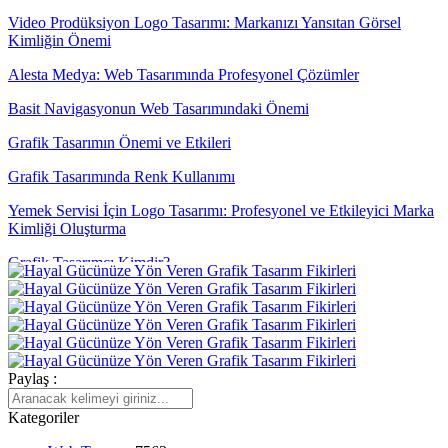
Video Prodüksiyon Logo Tasarımı: Markanızı Yansıtan Görsel
Kimliğin Önemi
Alesta Medya: Web Tasarımında Profesyonel Çözümler
Basit Navigasyonun Web Tasarımındaki Önemi
Grafik Tasarımın Önemi ve Etkileri
Grafik Tasarımında Renk Kullanımı
Yemek Servisi İçin Logo Tasarımı: Profesyonel ve Etkileyici Marka
Kimliği Oluşturma
Grafik Tasarımcı Kimdir?
Grafik Tasarım Uygulamaları: Yaratıcılığınızı Sınırlarınızı Zorlayın
Alesta Medya: Web Tasarımında Profesyonel Çözümler Sunan
Lider Firma
Paylaş :
Alesta Medya Grafik Tasarım Portföyü: Yaratıcı ve Kaliteli
Çözümler
Kategoriler
Grafik Tasarımın Geleceği: Dijital Dönüşümün Öncüsü