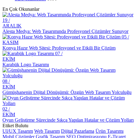
Mobil Uygulama Sosyal Medya Entegrasyonu: Markanızı Dijital
En Çok Okunanlar
Dünyada Güçlendirin
19 /
Alesta Medya: Profesyonel Web Tasarım Hizmetleri
ARALIK
Kayseri'de Dijital Dönüşüm: Alesta Medya'nın Profesyonel
Alesta Medya: Web Tasarımında Profesyonel Çözümler Sunuyor
Çözümleri
05 /
KASIM
Minimal Logo Tasarımı: Markanızı En Az İle En Çok Anlatan
Konya Hazır Web Sitesi: Profesyonel ve Etkili Bir Çözüm
Çözüm
07 /
EKİM
Mobil Uygulama Yönetim Uygulamaları: Verimliliği Artıran
Karabük Logo Tasarımı
Çözümler
Dijital Dünyada Fark Yaratanlar: Alesta Medyanın Web Tasarım
08 /
Ustalığı
EKİM
Gümüşhanenin Dijital Dönüşümü: Özgün Web Tasarım Yolculuğu
Çizgi Karakter Logoların Markalar Üzerindeki Etkileri
Kişisel Marka Logo Tasarımı: Markanızı Öne Çıkarmanın Yolu
02 /
EKİM
Landing Page Tasarımı: Dijital Dünyada İz Bırakan Profesyonellik
Oyun Geliştirme Sürecinde Sıkça Yapılan Hatalar ve Çözüm Yolları
Etiket Bulutu
Oyun UI Tasarımı: Kullanıcı Deneyimini En Üst Düzeye Çıkarmak
UI/UX Tasarım
Web Tasarım
Dijital Pazarlama
Ürün Tasarımı
İçin Yaratıcı Çözümler
Mobil Çözümler
Grafik Tasarım
SEO Optimizasyonu
E-Ticaret