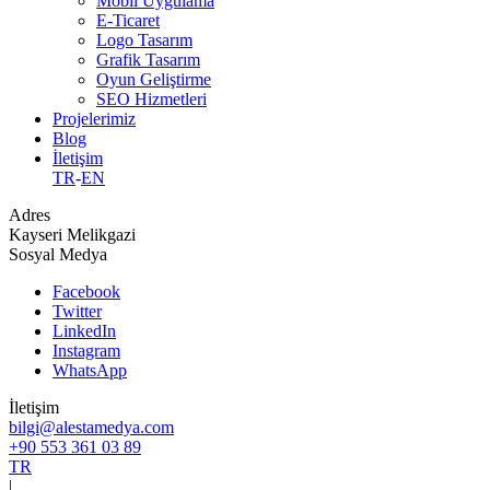
Mobil Uygulama
E-Ticaret
Logo Tasarım
Grafik Tasarım
Oyun Geliştirme
SEO Hizmetleri
Projelerimiz
Blog
İletişim
TR
-
EN
Adres
Kayseri Melikgazi
Sosyal Medya
Facebook
Twitter
LinkedIn
Instagram
WhatsApp
İletişim
bilgi@alestamedya.com
+90 553 361 03 89
TR
|