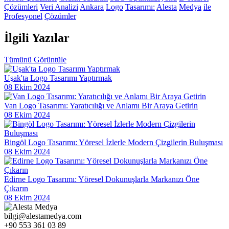
Çözümleri
Veri Analizi
Ankara
Logo
Tasarımı:
Alesta
Medya
ile
Kayseri’de CMS Tabanlı Web Tasarım: Profesyonel Çözümler
Profesyonel
Çözümler
Profesyonel Logo Tasarımının Marka İmajına Etkisi
İlgili
Yazılar
Çizgi Karakter Logolar: Markanızı Öne Çıkaran Yaratıcı Çözümler
Tümünü Görüntüle
Grafik Tasarım Portföyü: Alesta Medya'nın Yaratıcı Dokunuşları
Ürün İnceleme Bölümü: Alesta Medya'nın Profesyonel Web
Uşak'ta Logo Tasarımı Yaptırmak
Tasarım Hizmeti
08 Ekim 2024
Logo Büyüsü: Görsel İletişimde Tasarımın Kritik Rolü
Van Logo Tasarımı: Yaratıcılığı ve Anlamı Bir Araya Getirin
08 Ekim 2024
Alesta Medya: SEO Uyumlu Mobil Site Tasarımı
Alesta Medya: İnşaat Firmaları İçin Logo Tasarımında Uzman
Bingöl Logo Tasarımı: Yöresel İzlerle Modern Çizgilerin Buluşması
Çözümler
08 Ekim 2024
Alesta Medya ile Tanışın: Profesyonel Web Tasarım Hizmetleri
Edirne Logo Tasarımı: Yöresel Dokunuşlarla Markanızı Öne
Web Tasarımında Doğru Adres: Alesta Medya
Çıkarın
08 Ekim 2024
Fütüristik Logo Tasarımı: Markanızı Geleceğe Taşıyan İmza
bilgi@alestamedya.com
Alesta Medya: Web Tasarımında Profesyonel Çözümler Sunuyor
+90 553 361 03 89