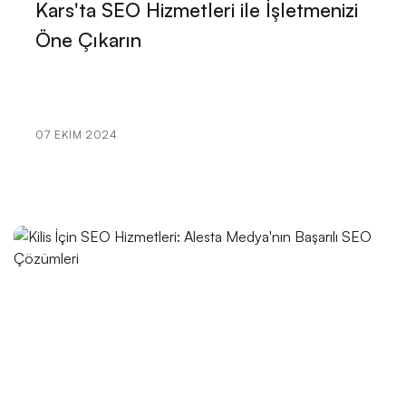
Kars'ta SEO Hizmetleri ile İşletmenizi
Etkinlik Organizasyon Web Sitesi Tasarımı: Sıradışı ve
Öne Çıkarın
Etkileyici Projeler İçin Profesyonel Çözümler!
İç Mekan Tasarımı Web Sitesi Tasarımı: Başarılı
Projeler İçin İpuçları!
07 EKIM 2024
Yazar Web Sitesi Tasarımı: Profesyonel ve Etkileyici
Bir İmaj İçin İhtiyacınız Olan Her Şey!
Diyetisyen Web Sitesi Tasarımı: Başarılı Bir Diyetisyen
İçin Online Varlık Oluşturmanın Yolları
E-Ticaret Satıcısı Web Sitesi Tasarımı: Başarılı Bir
Online Mağaza İçin İpuçları
Web Tasarımında Bilişim Danışmanlığı: Profesyonel
Çözümler Sunan Alesta Medya