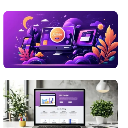
SEO Uyumlu Web Tasarımının Önemi ve İpuçları
SEO İle Geri Dönüşüm Oranını Artırmanın Yolları
Alesta Medya: Web Tasarımında Profesyonel
Çözümler Sunan Lider Firma
SEO ve Sosyal Medya Entegrasyonu: Dijital Dünyada
Markanızı Yükseltin
Alesta Medya Grafik Tasarım Portföyü: Yaratıcı ve
Kaliteli Çözümler
Kayseri'de Hızlı Web Sitesi Kurulumu: Alesta Medya İle
Profesyonel Çözümler
SEO Uyumlu Web Tasarımında Dikkat Edilmesi
Gerekenler