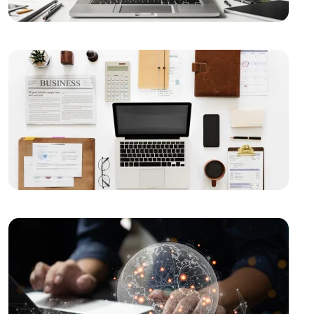
SEO Anahtar Kelime Optimizasyonu Nedir?
Web Tasarımında Müşteri Memnuniyeti: Alesta Medya
Farkı
Mobil Uygulama Yönetimi: Başarılı Bir Uygulama Nasıl
Yaratılır?
SEO Toplulukları: Dijital Pazarlama Dünyasında Bir
Adım Önde Olmanın Anahtarı
Oyun Geliştirme Süreçleri ve Stratejileri
SEO Başarı Hikayeleri: Web Tasarım
Mobil Uygulama Performansı: Başarılı Bir Uygulama
İçin İpuçları
SEO Kontrol Listesi: Web Tasarımında Dikkat Edilmesi
Gerekenler