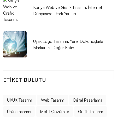
Alesta Medya: İnşaat Firmaları İçin Logo Tasarımında
Konya Web ve Grafik Tasarım: İnternet
Uzman Çözümler
Dünyasında Fark Yaratın
Alesta Medya ile Tanışın: Profesyonel Web Tasarım
Hizmetleri
SEO Sesli Arama Optimizasyonu: Dijital Dünyanın
Uşak Logo Tasarımı: Yerel Dokunuşlarla
Geleceği
Markanıza Değer Katın
Web Tasarımında Doğru Adres: Alesta Medya
SEO Eğitimleri: Dijital Dünyada Başarının Anahtarı
Alesta Medya: Web Tasarımında Profesyonel
ETIKET BULUTU
Çözümler Sunuyor
SEO Dönüşüm Oranı Optimizasyonu Nedir ve Neden
UI/UX Tasarım
Web Tasarım
Dijital Pazarlama
Önemlidir?
Ürün Tasarımı
Mobil Çözümler
Grafik Tasarım
Alesta Medya: Google SEO Hizmetleriyle Dijital