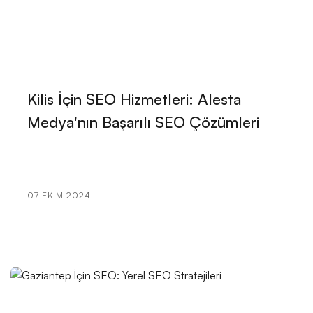
Müzik Prodüktörleri İçin Web Sitesi Tasarımı: Başarılı
Bir Dijital Kimlik Oluşturmanın Püf Noktaları
Web Sitesi Tasarımında Yazılım Geliştiriciler İçin
İpuçları
Kilis İçin SEO Hizmetleri: Alesta
Eczacı Web Sitesi Tasarımı: İdeal Çözüm için Alesta
Medya'nın Başarılı SEO Çözümleri
Medya
Ziraat Mühendisi Web Sitesi Tasarımı: Başarılı Bir Dijital
Yolculuk İçin İpuçları
07 EKIM 2024
Tekstil Firmaları İçin Web Sitesi Tasarımı: Markanızı
Dijital Dünyada Öne Çıkarın!
Çevirmen Web Sitesi Tasarımı: Profesyonel
Çözümler Alesta Medya'da!
Bilişim Teknolojileri Uzmanı: Profesyonel Web Sitesi