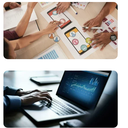
Alesta Medya: Web Tasarımında Profesyonel
Çözümler
Alesta Medya: Sayfa İçi SEO İle Dijital Dünyada Öne
Çıkın!
SEO Site Haritası Oluşturma: Web Sitenizin Yol
Haritasını Oluşturun
Blender ile Oyun Geliştirme: Hem Uzmanlar Hem de
Acemiler İçin Kapsamlı Rehber
SEO Link Oluşturma Stratejileri ve Önemi
Yemek Servisi İçin Logo Tasarımı: Profesyonel ve
Etkileyici Marka Kimliği Oluşturma
SEO Meta Açıklama Optimizasyonu Nedir ve Neden
Önemlidir?