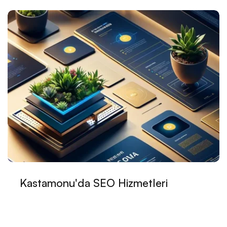
Alesta Medya: Web Tasarım Portföyü ve Profesyonel
Çözümler
SEO Test Etme: Dijital Dünyada Başarınızı Artırın
SEO Mobil Hız Testi: Web Sitelerinizin Performansını
Artırın
Anahtar Kelimelerle Dans: SEO Optimizasyonunun
Bilinmeyen Yüzü
E-Ticaret Temaları: Dijital Dünyada Başarılı Bir
Görünüm İçin İpuçları
Alesta Medya: Web Tasarım Hünerlerimizle Dijital
Kastamonu'da SEO Hizmetleri
Dünyanızı Şekillendiriyor
Alesta Medya: Web Tasarım ve Marka Kimliği
SEO Backlink Stratejileri: Web Tasarım Alanında