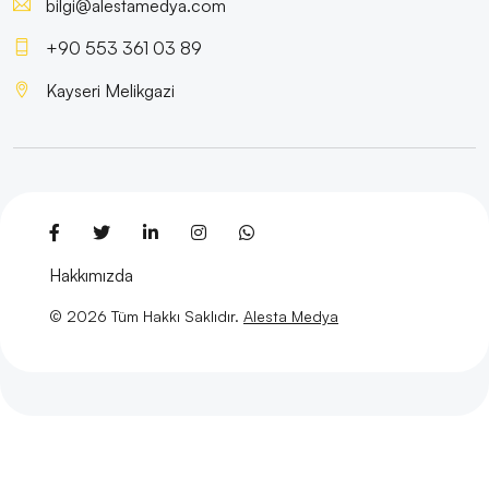
bilgi@alestamedya.com
Çözümler
+90 553 361 03 89
Sağlık Sektörü İçin Logo Tasarımının Önemi ve
İpuçları
Kayseri Melikgazi
Ürün Açıklama Tasarımı: Markanızı Dijital Dünyada
Öne Çıkarın!
Web Tasarımının İncelikleri: Bilmeniz Gerekenler
Yeni Trend Logo Tasarımı: Markanızı Öne Çıkaran
Hakkımızda
Detaylar
© 2026 Tüm Hakkı Saklıdır.
Alesta Medya
Yaratıcı Web Tasarım Konseptleri
E-Ticaret Temaları: Dijital Dünyada Başarılı Bir
Görünüm İçin İpuçları
Gölgelendirilmiş Logo Tasarımı: Markanızı Öne