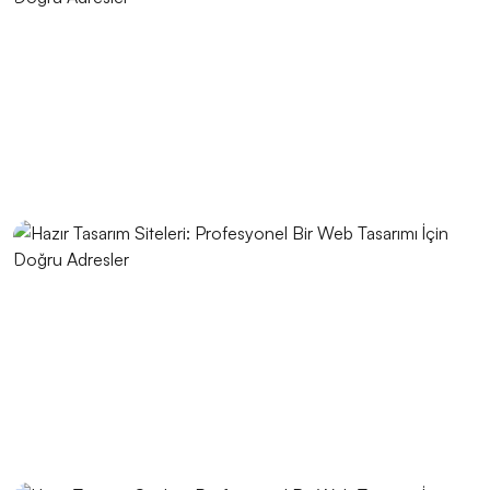
Yaratıcı Web Tasarımın Önemi ve Etkileri
Yemek Servisi İçin Logo Tasarımı: Profesyonel ve
Etkileyici Marka Kimliği Oluşturma
Responsive Web Tasarım Nedir?
Kahve Dükkanı Logo Tasarımı: Markanızı Yansıtan
Özgün Bir Kimlik Oluşturun
SEO Uyumlu Web Tasarımının Önemi ve İpuçları
Responsive Web Tasarımı Nedir ve Neden
Önemlidir?
UX/UI Tasarımın Önemi ve Etkileri
Müzik Albümü Kapak Tasarımı: Sanatı ve Pazarlamayı
Buluşturan Yaratıcı Süreç