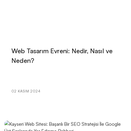
Alesta Medya: SEO Uyumlu Mobil Site Tasarımı
Kayseri’de Web Tasarım Desteği Alırken Nelere
Dikkat Etmelisiniz?
Alesta Medya: İnşaat Firmaları İçin Logo Tasarımında
Uzman Çözümler
Web Tasarım Evreni: Nedir, Nasıl ve
Alesta Medya ile Tanışın: Profesyonel Web Tasarım
Neden?
Hizmetleri
Vizyoner Çizimler: Grafik Tasarımın Gücü ve
Etkileyiciliği
02 KASIM 2024
Moda Sektöründe Logo Tasarımının Önemi ve Etkisi
Web Tasarım Araçları: İnternet Dünyasında
Yaratıcılığınızı Serbest Bırakın