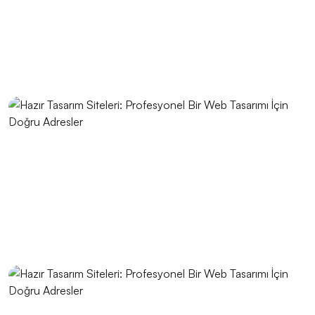
Medya'nın Profesyonel Çözümleri
Açık Kaynak Web Tasarımın Gücü
Vintage Logo Tasarımı: Eskiye Yeni Bir Dokunuş
SEO Uyumlu Web Tasarımın Önemi
Yaratıcı Grafik Projeleriyle İlgili En İyi Web Tasarım
Çözümleri
Kayseri Web Tasarım Hizmetleri: Profesyonellik ve
Yaratıcılığın Buluşma Noktası
Fütüristik Logo Tasarımının Önemi ve Trendleri
Video Prodüksiyon Logo Tasarımı: Markanızı Yansıtan
Görsel Kimliğin Önemi
Alesta Medya: Web Tasarımında Profesyonel