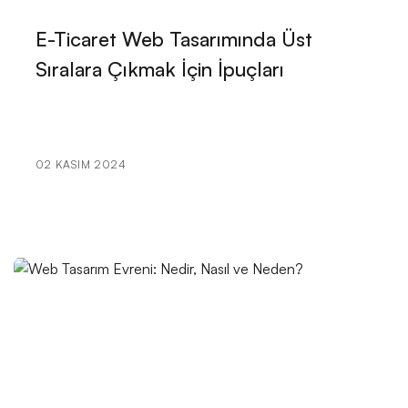
SEO Spam Engelleme: Dijital Dünyada Temiz Bir İmaj
E-Ticaret Web Tasarımında Üst
İçin Yapmanız Gerekenler
Sıralara Çıkmak İçin İpuçları
Kayseri İçin Modern Web Tasarım Çözümleri
Eğitim Sektörü İçin Logo Tasarımının Önemi ve
İpuçları
02 KASIM 2024
Ürün İnceleme Bölümü: Alesta Medya'nın
Profesyonel Web Tasarım Hizmeti
Afiş Tasarımının Gücü: Markanızı Yansıtan Etkileyici
Görseller
Mobil Uygulama Yönetimi: Başarılı Bir Uygulama İçin
İpuçları
Logo Büyüsü: Görsel İletişimde Tasarımın Kritik Rolü