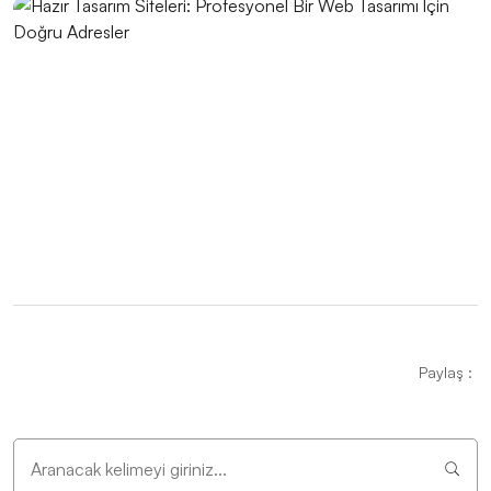
Popup Tasarımı: Web Sitesi İçin Etkili Bir Pazarlama
Aracı
Müzik Grubu Logo Tasarımı: Markanızı Yansıtan Özel
Bir Kimlik
E-Posta Pazarlama ve Web Tasarımın Güçlü
Birlikteliği
Filtreleme Seçenekleri: Web Tasarımında Kullanımı ve
Önemi
Inovatif Tasarımın Gücü: Dijital Dünyada Öne Çıkmak
Paylaş :
Alesta Medya: Web Tasarımında Profesyonel
Çözümler Sunan Lider Firma
Basit Logo Tasarımı: Markanızı Yansıtan Güçlü Bir