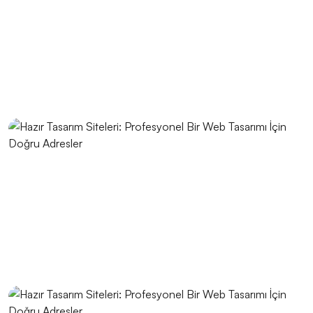
Çözümler
Basit Navigasyonun Web Tasarımındaki Önemi
Yaratıcı Düşünme ve Web Tasarımı
Düğün Planlama Logo Tasarımı: Detaylı Rehber
Grafik Tasarımın Önemi ve Etkileri
Vintage Logo Tasarımı: Geçmişten Günümüze Estetik
Bir Yolculuk
Ödeme Seçeneklerinin Gösterimi: Web Tasarımında
Etkili Bir Adım
Parallax Web Tasarım: Dijital Dünyada Derinlik ve
Hareketin Buluşması
Grafik Tasarımında Renk Kullanımı