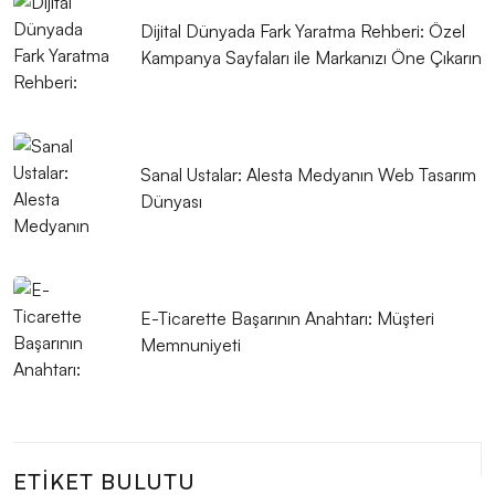
Dijital Dünyada Fark Yaratma Rehberi: Özel
SEO Kontrol Listesi: Web Tasarımında Dikkat Edilmesi
Kampanya Sayfaları ile Markanızı Öne Çıkarın
Gerekenler
İnovatif Tasarımın Gücü: Dijital Dünyada Fark Yaratmak
Görsel İletişimde Logo Tasarımının Önemi
Sanal Ustalar: Alesta Medyanın Web Tasarım
Dünyası
Alesta Medya: Profesyonel Web Tasarım Hizmetleri
SEO Dönüşüm Hedefleri ve Web Tasarım
Görsel Medya ve Web Tasarım
E-Ticarette Başarının Anahtarı: Müşteri
Memnuniyeti
Minimal Tasarımın Gücü: Dijital Dünyada Sadeliğin
Önemi
Minimal Logo Tasarımı: Markanızı En Az İle En Çok
Anlatan Çözüm
ETIKET BULUTU