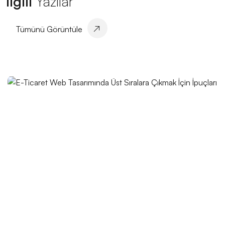
İlgili
Yazılar
Landing Page Tasarımı: Dijital Dünyada İz Bırakan
Tümünü Görüntüle
Profesyonellik
Oyun UI Tasarımı: Kullanıcı Deneyimini En Üst Düzeye
Çıkarmak İçin Yaratıcı Çözümler
Kayseri’de CMS Tabanlı Web Tasarım: Profesyonel
Çözümler
Profesyonel Logo Tasarımının Marka İmajına Etkisi
Kullanıcı Dostu Menü Tasarımı: Web Sitesi Deneyimini
Mükemmelleştirme Sanatı
Kullanıcı Yorumları Yönetimi: Dijital Dünyada Markalar
için Önemli Bir Adım
Grafik Tasarımın Geleceği: Dijital Dönüşümün Yükselişi