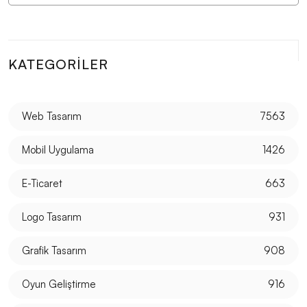
Kimlik Oluşturun
Oyun Performansı ve Tasarımında Dikkat Edilmesi
Gerekenler
KATEGORILER
Responsive Web Tasarımı: Kullanıcı Deneyimini
Maksimize Edin
Web Tasarım
7563
Kayseri'de Hızlı Web Sitesi Kurulumu: Alesta Medya İle
Profesyonel Çözümler
Mobil Uygulama
1426
Görsel İletişim Teknikleri ve Web Tasarım
E-Ticaret
663
SEO Uyumlu Web Tasarımında Dikkat Edilmesi
Logo Tasarım
931
Gerekenler
Grafik Tasarım
908
Sanatsal Logo Tasarımının Marka İmajına Etkisi
Oyun Geliştirme
916
Grafik Tasarımın Geleceği: Dijital Dönüşümün Öncüsü