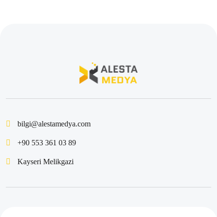
Maliyetlerinin Karmaşık Yüzü
Oyun Yayıncılık Anlaşmaları: Başarılı İşbirlikleri İçin
İpuçları
Oyun Optimizasyon Araçları: Oyun Geliştirme
Sürecindeki Önemi ve Kullanım Alanları
Oyun Geliştirme Lisansı Nedir?
Steam Oyun Geliştirme: Profesyonel Bir Yaklaşım
bilgi@alestamedya.com
Blender ile Oyun Geliştirme: Profesyonel Çözümler ve
+90 553 361 03 89
İpuçları
Kayseri Melikgazi
2D Oyun Geliştirme: Detaylı Bir Bakış
Oyun Kullanıcı Testi: Oyun Geliştirme Sürecindeki
Önemi