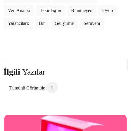
Oyun Geliştirme Forumu: Oyun Dünyasına Yolculuk
Veri Analizi
Tekirdağ’ın
Bilinmeyen
Oyun
Oyun Geliştirme Yarışmaları: Yaratıcılığınızı ve
Yeteneklerinizi Sergileme Fırsatı!
Yaratıcıları:
Bir
Geliştirme
Serüveni
Bağımsız Oyun Geliştirme: Yaratıcılığın Sınırlarını
Zorlamak
Mobil Oyun Geliştirme: Dijital Dünyanın Eğlenceli
Yolculuğu
İlgili
Yazılar
HTML5 Oyun Geliştirme: Dijital Dünyada Yaratıcı
Adımlar
Tümünü Görüntüle
Oyun UI Tasarımı: Oyun Deneyimini Güçlendiren
Önemli Bir Unsurdur
Mobil Uygulama Geliştirme Eğitimi: Profesyonel Bir
Kariyer Yolculuğu