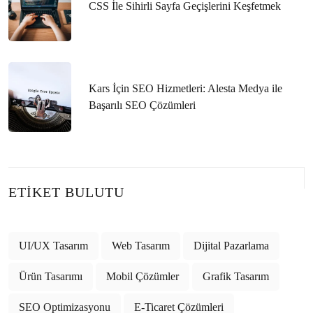
Yüzü
CSS İle Sihirli Sayfa Geçişlerini Keşfetmek
Steam Oyun Geliştirme: Başarılı Bir Oyunun Sırları
Mobil Uygulama Geliştirme Kılavuzları: Başarılı Bir
Uygulama İçin İpuçları
Kars İçin SEO Hizmetleri: Alesta Medya ile
Başarılı SEO Çözümleri
Oyun Geliştirme Eğitim Videoları: Oyun Dünyasına Adım
Atmak İsteyenler İçin Kapsamlı Rehber
Mobil Uygulama Geliştirme Dilleri: İşte Detaylı Bir
Rehber
ETIKET BULUTU
Oyun Geliştirme Kursu: Kariyerinizde Yeni Bir Adım
Buharın Gücü: Oyun Geliştirmede Başarının Perde Arkası
UI/UX Tasarım
Web Tasarım
Dijital Pazarlama
Mobil Uygulama Geliştirme Kılavuzları: Başarılı Bir
Ürün Tasarımı
Mobil Çözümler
Grafik Tasarım
Uygulama İçin Adımlar
SEO Optimizasyonu
E-Ticaret Çözümleri