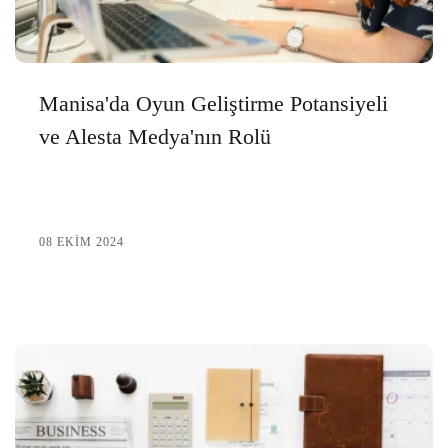
AR Oyun Geliştirme: Geleceğin Oyun Deneyimi
Oyun Geliştirme: Eğlencenin Dijital Dünyadaki
Yansıması
Manisa'da Oyun Geliştirme Potansiyeli
Oyun Geliştirme Eğitimi: Kariyerinizi Şekillendirmenin
ve Alesta Medya'nın Rolü
Yolu
Oyun Geliştirme Lisansı Nedir ve Nasıl Alınır?
Oyun Geliştirme: Dijital Dünyanın Yaratıcı Sanatı
08 EKIM 2024
Oyun Dengesi ve Oyun Geliştirme Sürecindeki Önemi
Oyun Geliştirme: Oyun Dünyasında Yenilikçi Çözümler
AR Oyun Geliştirme: Geleceğin Oyun Dünyası
Mobil Oyun Geliştirme: Başarılı Bir Oyunun Sırları
Oyun Dokümantasyonu: Oyun Geliştirme Sürecinde