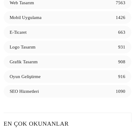
Web Tasarım
7563
Web Arayüz Geliştirme: Başarılı Bir Google Sıralaması
Mobil Uygulama
1426
İçin İpuçları
HTML5 Oyun Geliştirme: Yaratıcı Dünyaların Kapıları
E-Ticaret
663
Oyun Geliştirme Ekipmanları: Oyun Dünyasına Yön
Logo Tasarım
931
Veren Teknolojiler
Grafik Tasarım
908
Oyun Geliştirme Teknikleri: Başarılı Bir Oyunun Sırları
Oyun Geliştirme
916
Oyun Geliştirme Maliyeti: Detaylı Bir İnceleme
SEO Hizmetleri
1090
PC Oyun Geliştirme: Yaratıcı Bir Dünyanın Kapıları
Aralanıyor
Oyun Geliştirme: Oyun Dünyasında Yenilikçi Adımlar
EN ÇOK OKUNANLAR
Çok Oyunculu Oyun Geliştirme: Dijital Dünyanın Yeni
Trendi