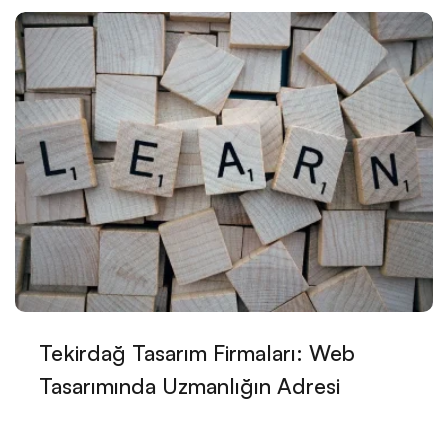
Konya İnternet Sitesi Fiyatları Hakkında Bilmeniz
Gerekenler
İzmir Web Sitesi Tasarımı: Profesyonel ve Etkili
Çözümler
Antalya İnternet Sitesi Tasarımı Fiyatları
Kırıkkale Online Web Sitesi ve SEO: Üst Sıralara
Çıkmak İçin İpuçları
Kırıkkale Ucuz Web Sitesi Oluşturmak İçin Nelere
Dikkat Etmeli?
Tekirdağ Tasarım Firmaları: Web
Kırıkkale'de Basit Web Sitesi Oluşturmanın Önemi ve
Tasarımında Uzmanlığın Adresi
Adımları
Malatya'da Uygun İnternet Sitesi Oluşturmanın Önemi