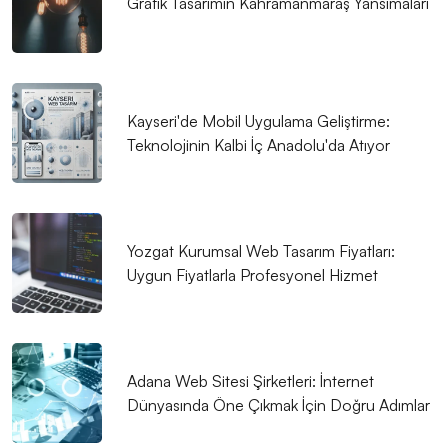
Grafik Tasarımın Kahramanmaraş Yansımaları
Blogger Web Sitesi Tasarımı: Profesyonel ve Etkili Bir
Dijital Kimlik Oluşturma Rehberi
Mühendis Web Sitesi Tasarımı: Profesyonel Çözümler
Kayseri'de Mobil Uygulama Geliştirme:
Sunuyoruz!
Teknolojinin Kalbi İç Anadolu'da Atıyor
Avukat Web Sitesi Tasarımı: Profesyonel ve Güvenilir
Hizmetler
Psikolog Web Sitesi Tasarımı: Profesyonel ve Etkili
Yozgat Kurumsal Web Tasarım Fiyatları:
Çözümler
Uygun Fiyatlarla Profesyonel Hizmet
İş İlanları ve Kariyer Web Sitesi Tasarımı: Profesyonel
Çözümlerle Geleceğe Adım Atın
Adana Web Sitesi Şirketleri: İnternet
Yatırımcılar İçin Web Sitesi Tasarımı: Başarılı Bir Dijital
Dünyasında Öne Çıkmak İçin Doğru Adımlar
Varlık Oluşturmanın Temelleri