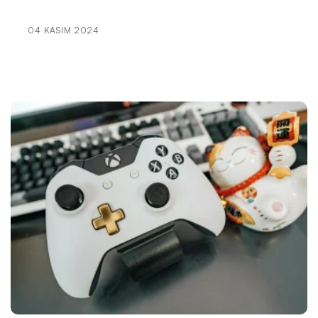
ve Yararları
04 KASIM 2024
Ankara Internet Sitesi Tasarımı Fiyatları: Uygun ve
Kaliteli Hizmetler
Sivas İnternet Sitesi Yaptırma Fiyatları: Uygun ve
Kaliteli Web Tasarım Hizmetleri
Kahramanmaraş Profesyonel Web Siteleri: İnternet
Dünyasında Öne Çıkmak İçin Adımlar
Ankara İnternet Web Sitesi ve SEO Uyumlu Tasarım
Kahramanmaraş'ta Kişisel Web Sitesi Oluşturmanın
Önemi ve Yararları
Konya Modern Web Sitesi: Şehrin İnternet
Dünyasındaki Yansımaları
Kırıkkale Web Ajansları: İnternet Dünyasında Öne