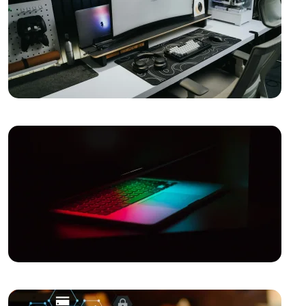
Etkinlik Organizasyon Web Sitesi Tasarımı: Sıradışı ve
Etkileyici Projeler İçin Profesyonel Çözümler!
Profesyonel Spor Eğitmeni Web Sitesi Tasarımı İle
Dijital Dünyada Öne Çıkın!
Çiçekçi Web Sitesi Tasarımı: Eşsiz Güzellikleri
İnternete Taşıyoruz!
Sağlık Danışmanı Web Sitesi Tasarımı: Dikkat Çekici
ve İşlevsel Bir Web Sitesi Oluşturmanın İpuçları
Profesyonel Yapı Denetim Firması Web Sitesi
Tasarımı: Başarıya Giden Yol
Ev Dekorasyonunda Başarıya Ulaşmanın Yolu:
Profesyonel Web Sitesi Tasarımı
Yazar Web Sitesi Tasarımı: Profesyonel ve Etkileyici