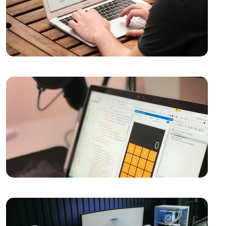
Çözümler Alesta Medya'dan!
Sağlık Sigortası Acentesi Web Sitesi Tasarımı:
Profesyonel Çözümlerle Öne Çıkın!
Ruhsal Danışman Web Sitesi Tasarımı: İhtiyacınız Olan
Profesyonel Dokunuşlar
Müzik Okulu Web Sitesi Tasarımı: İnternetin Sesi
Fiziksel Eğitim ve Spor Uzmanı Web Sitesi Tasarımı:
Profesyonel ve Etkili Çözümler
Film Yapımcıları Web Sitesi Tasarımı: Profesyonel
Çözümler ve Yaratıcı Yaklaşımlar
Kinojo Terapisi Uzmanı Web Sitesi Tasarımı: Başarılı
Bir Online İmaj Oluşturmanın Yolları!