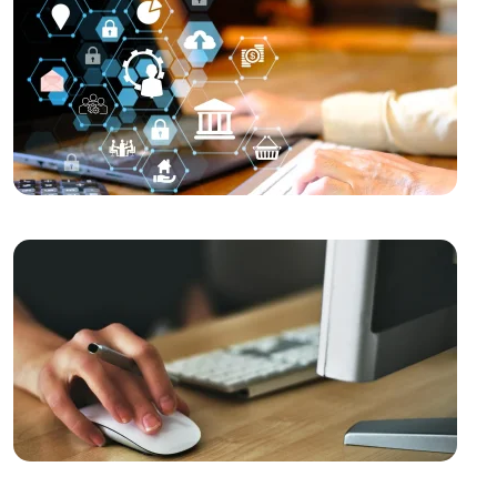
Bir İmaj İçin İhtiyacınız Olan Her Şey!
Mücevherat Satıcısı Web Sitesi Tasarımı: Profesyonel
ve Etkili Çözümler
Diyetisyen Web Sitesi Tasarımı: Başarılı Bir Diyetisyen
İçin Online Varlık Oluşturmanın Yolları
Fotoğraf Stüdyosu Web Sitesi Tasarımı: Başarılı Bir
Marka İmajı Oluşturmanın Anahtarı
Kariyer Koçu Web Sitesi Tasarımı: Başarılı Bir İmaj
Oluşturmanın Anahtarı
Eğitimci Web Sitesi Tasarımı: Profesyonel ve Etkili
Çözümler
Sigorta Acentesi Web Sitesi Tasarımı: Profesyonel ve
Etkili Çözümler