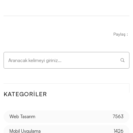
Müzik Prodüktörleri İçin Web Sitesi Tasarımı: Başarılı
Bir Dijital Kimlik Oluşturmanın Püf Noktaları
Dans Eğitmeni Web Sitesi Tasarımı: Profesyonel ve
Paylaş :
Etkileyici İmajlarla Dans Tutkusunu Yansıtın!
Müzik Öğretmeni Web Sitesi Tasarımı: Profesyonel ve
Etkili Çözümler
Otel Sahibi Web Sitesi Tasarımı: Profesyonel ve Etkili
Çözümler
Fotoğrafçı Web Sitesi Tasarımı: Profesyonel
KATEGORILER
Görünümün Sırları
Mimar Web Sitesi Tasarımı: Profesyonel ve Estetik
Web Tasarım
7563
Çözümler
Mobil Uygulama
1426
Makine Mühendisi Web Sitesi Tasarımı: Profesyonel