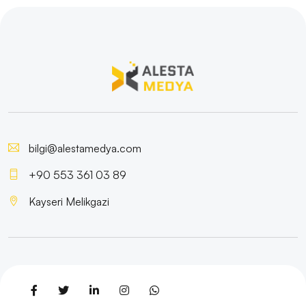
Malatya Ucuz Hazır Web Sitesi: İnternet Dünyasında
Öne Çıkmak İçin Doğru Adres
Nevşehir Web Sitesi Dizaynı: İnternet Dünyasında
Yükselmenin Anahtarı
Yozgat İnternet Sitesi Fiyatları ve SEO Uyumlu Web
Tasarım
bilgi@alestamedya.com
Malatya İnternet Sitesi Tasarımı: Kaliteli ve Etkili Web
Tasarımının Önemi
+90 553 361 03 89
Kayseri Melikgazi
Malatya Web Sitesi Oluşturma: İşletmenizi İnternette
Öne Çıkarmanın Yolları
Yozgat Web Sitesi Anasayfa Tasarımı: İnternet
Dünyasında Öne Çıkmak
Kırşehir'de Ucuz Web Sitesi Oluşturmanın Avantajları