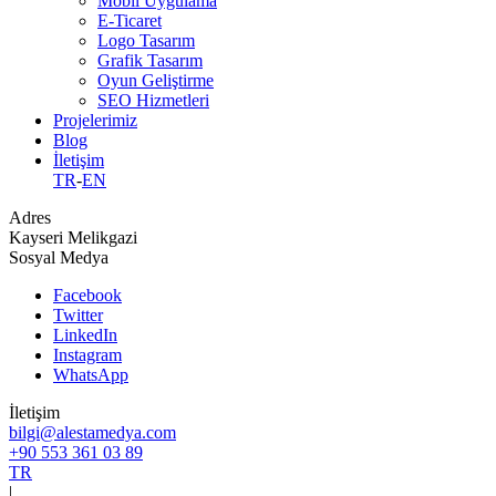
Mobil Uygulama
E-Ticaret
Logo Tasarım
Grafik Tasarım
Oyun Geliştirme
SEO Hizmetleri
Projelerimiz
Blog
İletişim
TR
-
EN
Adres
Kayseri Melikgazi
Sosyal Medya
Facebook
Twitter
LinkedIn
Instagram
WhatsApp
İletişim
bilgi@alestamedya.com
+90 553 361 03 89
TR
|