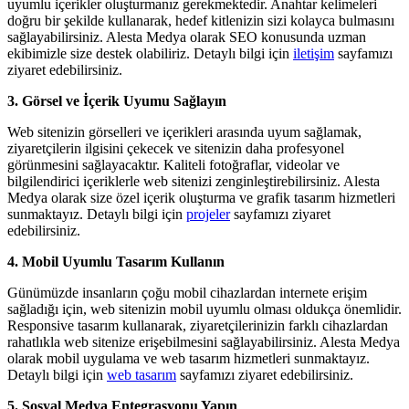
uyumlu içerikler oluşturmanız gerekmektedir. Anahtar kelimeleri
doğru bir şekilde kullanarak, hedef kitlenizin sizi kolayca bulmasını
sağlayabilirsiniz. Alesta Medya olarak SEO konusunda uzman
ekibimizle size destek olabiliriz. Detaylı bilgi için
iletişim
sayfamızı
ziyaret edebilirsiniz.
3. Görsel ve İçerik Uyumu Sağlayın
Web sitenizin görselleri ve içerikleri arasında uyum sağlamak,
ziyaretçilerin ilgisini çekecek ve sitenizin daha profesyonel
görünmesini sağlayacaktır. Kaliteli fotoğraflar, videolar ve
bilgilendirici içeriklerle web sitenizi zenginleştirebilirsiniz. Alesta
Medya olarak size özel içerik oluşturma ve grafik tasarım hizmetleri
sunmaktayız. Detaylı bilgi için
projeler
sayfamızı ziyaret
edebilirsiniz.
4. Mobil Uyumlu Tasarım Kullanın
Günümüzde insanların çoğu mobil cihazlardan internete erişim
sağladığı için, web sitenizin mobil uyumlu olması oldukça önemlidir.
Responsive tasarım kullanarak, ziyaretçilerinizin farklı cihazlardan
rahatlıkla web sitenize erişebilmesini sağlayabilirsiniz. Alesta Medya
olarak mobil uygulama ve web tasarım hizmetleri sunmaktayız.
Detaylı bilgi için
web tasarım
sayfamızı ziyaret edebilirsiniz.
5. Sosyal Medya Entegrasyonu Yapın