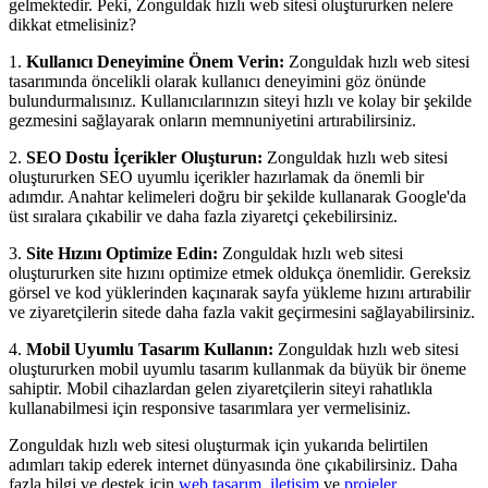
gelmektedir. Peki, Zonguldak hızlı web sitesi oluştururken nelere
dikkat etmelisiniz?
1.
Kullanıcı Deneyimine Önem Verin:
Zonguldak hızlı web sitesi
tasarımında öncelikli olarak kullanıcı deneyimini göz önünde
bulundurmalısınız. Kullanıcılarınızın siteyi hızlı ve kolay bir şekilde
gezmesini sağlayarak onların memnuniyetini artırabilirsiniz.
2.
SEO Dostu İçerikler Oluşturun:
Zonguldak hızlı web sitesi
oluştururken SEO uyumlu içerikler hazırlamak da önemli bir
adımdır. Anahtar kelimeleri doğru bir şekilde kullanarak Google'da
üst sıralara çıkabilir ve daha fazla ziyaretçi çekebilirsiniz.
3.
Site Hızını Optimize Edin:
Zonguldak hızlı web sitesi
oluştururken site hızını optimize etmek oldukça önemlidir. Gereksiz
görsel ve kod yüklerinden kaçınarak sayfa yükleme hızını artırabilir
ve ziyaretçilerin sitede daha fazla vakit geçirmesini sağlayabilirsiniz.
4.
Mobil Uyumlu Tasarım Kullanın:
Zonguldak hızlı web sitesi
oluştururken mobil uyumlu tasarım kullanmak da büyük bir öneme
sahiptir. Mobil cihazlardan gelen ziyaretçilerin siteyi rahatlıkla
kullanabilmesi için responsive tasarımlara yer vermelisiniz.
Zonguldak hızlı web sitesi oluşturmak için yukarıda belirtilen
adımları takip ederek internet dünyasında öne çıkabilirsiniz. Daha
fazla bilgi ve destek için
web tasarım
,
iletişim
ve
projeler