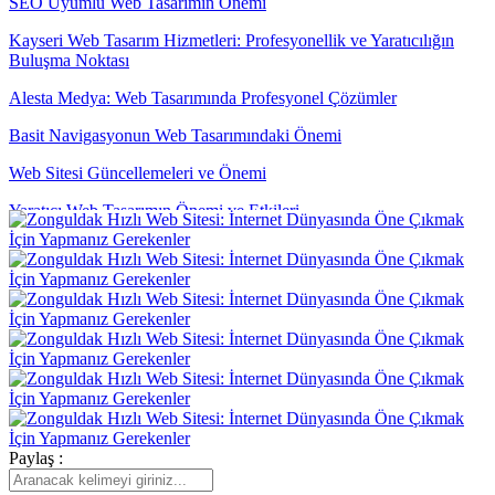
SEO Uyumlu Web Tasarımın Önemi
Kayseri Web Tasarım Hizmetleri: Profesyonellik ve Yaratıcılığın
Buluşma Noktası
Alesta Medya: Web Tasarımında Profesyonel Çözümler
Basit Navigasyonun Web Tasarımındaki Önemi
Web Sitesi Güncellemeleri ve Önemi
Yaratıcı Web Tasarımın Önemi ve Etkileri
Yemek Servisi İçin Logo Tasarımı: Profesyonel ve Etkileyici Marka
Kimliği Oluşturma
SEO Uyumlu Web Tasarımının Önemi ve İpuçları
Responsive Web Tasarımı Nedir ve Neden Önemlidir?
Popup Tasarımı: Web Sitesi İçin Etkili Bir Pazarlama Aracı
Filtreleme Seçenekleri: Web Tasarımında Kullanımı ve Önemi
Inovatif Tasarımın Gücü: Dijital Dünyada Öne Çıkmak
Paylaş :
Alesta Medya: Web Tasarımında Profesyonel Çözümler Sunan