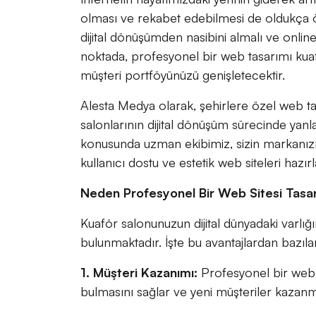
olması ve rekabet edebilmesi de oldukça ön
dijital dönüşümden nasibini almalı ve onlin
noktada, profesyonel bir web tasarımı kuaf
müşteri portföyünüzü genişletecektir.
Alesta Medya olarak, şehirlere özel web t
salonlarının dijital dönüşüm sürecinde yanla
konusunda uzman ekibimiz, sizin markanızı v
kullanıcı dostu ve estetik web siteleri hazır
Neden Profesyonel Bir Web Sitesi Tasa
Kuaför salonunuzun dijital dünyadaki varlığ
bulunmaktadır. İşte bu avantajlardan bazılar
1. Müşteri Kazanımı:
Profesyonel bir web si
bulmasını sağlar ve yeni müşteriler kazanm