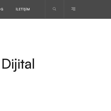
OG
İLETIŞIM
ijital