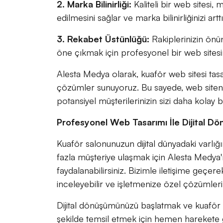
2. Marka Bilinirliği:
Kaliteli bir web sitesi, 
edilmesini sağlar ve marka bilinirliğinizi arttı
3. Rekabet Üstünlüğü:
Rakiplerinizin ön
öne çıkmak için profesyonel bir web sites
Alesta Medya olarak, kuaför web sitesi t
çözümler sunuyoruz. Bu sayede, web siteni
potansiyel müşterilerinizin sizi daha kolay 
Profesyonel Web Tasarımı İle Dijital Dö
Kuaför salonunuzun dijital dünyadaki varlı
fazla müşteriye ulaşmak için Alesta Medya
faydalanabilirsiniz. Bizimle iletişime geçere
inceleyebilir ve işletmenize özel çözümleri
Dijital dönüşümünüzü başlatmak ve kuaför 
şekilde temsil etmek için hemen harekete 