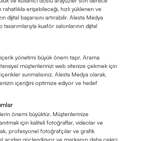
luk ve kullanıcı dostu arayüzler son derece
n rahatlıkla erişebileceği, hızlı yüklenen ve
n dijital başarısını artırabilir. Alesta Medya
tasarımlarıyla kuaför salonlarının dijital
içerik yönetimi büyük önem taşır. Arama
ansiyel müşterilerinizi web sitenize çekmek için
 içerikler sunmalısınız. Alesta Medya olarak,
nizin içeriğini optimize ediyor ve hedef
ımlar
lerin önemi büyüktür. Müşterilerinize
anıtmak için kaliteli fotoğraflar, videolar ve
rak, profesyonel fotoğrafçılar ve grafik
sel açıdan güçlendiriyor ve markanızı daha çekici