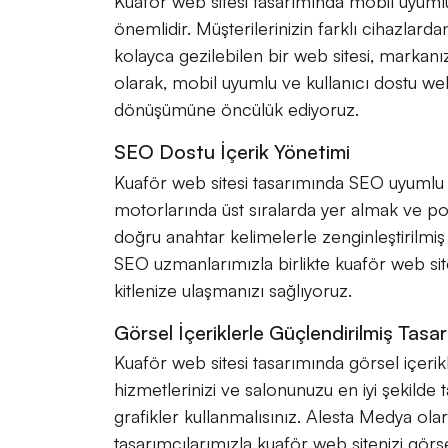
Kuaför web sitesi tasarımında mobil uyumlu
önemlidir. Müşterilerinizin farklı cihazlarda
kolayca gezilebilen bir web sitesi, markanızı
olarak, mobil uyumlu ve kullanıcı dostu web 
dönüşümüne öncülük ediyoruz.
SEO Dostu İçerik Yönetimi
Kuaför web sitesi tasarımında SEO uyumlu 
motorlarında üst sıralarda yer almak ve pot
doğru anahtar kelimelerle zenginleştirilmiş
SEO uzmanlarımızla birlikte kuaför web site
kitlenize ulaşmanızı sağlıyoruz.
Görsel İçeriklerle Güçlendirilmiş Tasar
Kuaför web sitesi tasarımında görsel içerik
hizmetlerinizi ve salonunuzu en iyi şekilde t
grafikler kullanmalısınız. Alesta Medya ola
tasarımcılarımızla kuaför web sitenizi gör