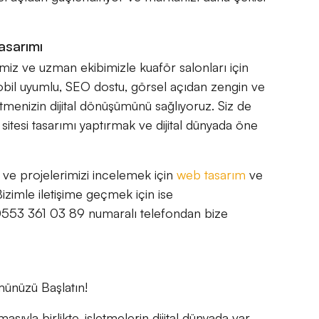
asarımı
miz ve uzman ekibimizle kuaför salonları için
bil uyumlu, SEO dostu, görsel açıdan zengin ve
letmenizin dijital dönüşümünü sağlıyoruz. Siz de
itesi tasarımı yaptırmak ve dijital dünyada öne
ak ve projelerimizi incelemek için
web tasarım
ve
 Bizimle iletişime geçmek için ise
553 361 03 89 numaralı telefondan bize
münüzü Başlatın!
asıyla birlikte, işletmelerin dijital dünyada var