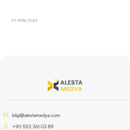
Kozmetik Uzmanı Web Sitesi Tasarımı: Mükemmel
Görünüm, Kaliteli İçerik!
07 EKIM 2024
Ziraat Mühendisi Web Sitesi Tasarımı: Başarılı Bir Dijital
Yolculuk İçin İpuçları
Tekstil Firmaları İçin Web Sitesi Tasarımı: Markanızı
Dijital Dünyada Öne Çıkarın!
Gıda Üreticisi Web Sitesi Tasarımı: Dijital Dünyada
Lezzetli Bir Yolculuk
Çevirmen Web Sitesi Tasarımı: Profesyonel
Çözümler Alesta Medya'da!
Bilişim Teknolojileri Uzmanı: Profesyonel Web Sitesi
Tasarımı İçin İpuçları!
bilgi@alestamedya.com
+90 553 361 03 89
Dentist Web Sitesi Tasarımı: Diş Hekimlerine Özel