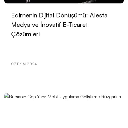
Web Sitesi Tasarımında Grafik Tasarım Ajanslarının
Edirnenin Dijital Dönüşümü: Alesta
Rolü
Medya ve İnovatif E-Ticaret
Müzik Prodüktörleri İçin Web Sitesi Tasarımı: Başarılı
Çözümleri
Bir Dijital Kimlik Oluşturmanın Püf Noktaları
Dans Eğitmeni Web Sitesi Tasarımı: Profesyonel ve
Etkileyici İmajlarla Dans Tutkusunu Yansıtın!
07 EKIM 2024
Yoga Eğitmeni Web Sitesi Tasarımı: Dijital Dünyada
Fark Yaratmak
Müzik Öğretmeni Web Sitesi Tasarımı: Profesyonel ve
Etkili Çözümler
Restoran Sahibi Web Sitesi Tasarımı: Dijital Dünyada
Fark Yaratmak