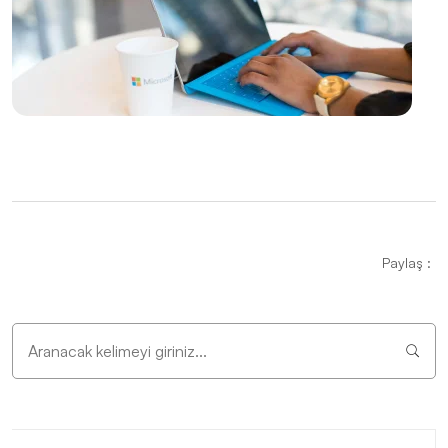
Profesyonel Çözümlerle Öne Çıkın!
Ruhsal Danışman Web Sitesi Tasarımı: İhtiyacınız Olan
Profesyonel Dokunuşlar
Müzik Okulu Web Sitesi Tasarımı: İnternetin Sesi
Fiziksel Eğitim ve Spor Uzmanı Web Sitesi Tasarımı:
Profesyonel ve Etkili Çözümler
Edebiyatçılar İçin Web Sitesi Tasarımı: Dikkat Çekici
ve Etkili Bir Platform Oluşturun!
Paylaş :
Film Yapımcıları Web Sitesi Tasarımı: Profesyonel
Çözümler ve Yaratıcı Yaklaşımlar
Danışman Web Sitesi Tasarımı: Markanızı Dijital
Dünyada Öne Çıkarın!
Ressam Web Sitesi Tasarımı: Sanatınızı Dijital Dünyaya