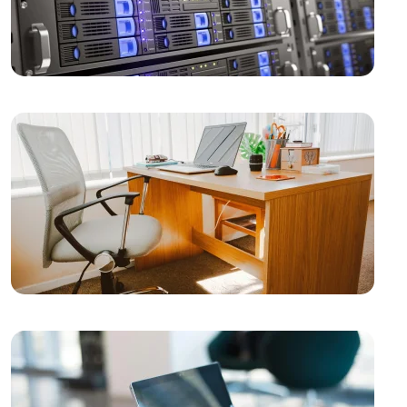
Gemi Acentesi Web Sitesi Tasarımı: Denizin
Derinliklerindeki Dijital Yolculuk
Sigorta Brokeri Web Sitesi Tasarımı: Profesyonel
Çözümler Alesta Medya'dan!
Hukuk Danışmanlık Web Sitesi Tasarımı: Profesyonel
ve Güvenilir Hizmetler
Kariyer Danışmanlığı Web Sitesi Tasarımı: Başarılı Bir
İnternet Varlığı Oluşturmanın Yolları
Freelancer Web Sitesi Tasarımı: Profesyonel
Çözümler Alesta Medya'dan!
Reklam Ajansı Web Sitesi Tasarımı: Markanızı Dijital
Dünyada Öne Çıkarın!
Sağlık Sigortası Acentesi Web Sitesi Tasarımı: