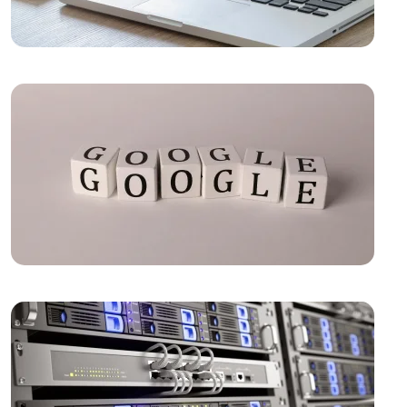
Sosyal Hizmet Uzmanı Web Sitesi Tasarımı:
Profesyonel ve Etkili Çözümler
Büro Kiralama Web Sitesi Tasarımı: Profesyonel
Çözümler ile Dijital Dönüşüm!
Sanal Asistan Web Sitesi Tasarımı: Profesyonel ve
Etkili Çözümler
Kurye ve Taşıma Hizmetleri Web Sitesi Tasarımı:
Sektöre Yön Veren Trendler ve Öneriler
Hayalinizdeki Tatil ve Seyahat Acentesi Web Sitesi
Tasarımı Nasıl Olmalı?
Çiftçi Web Sitesi Tasarımı: Dijital Dünyada Tarımın
Geleceği