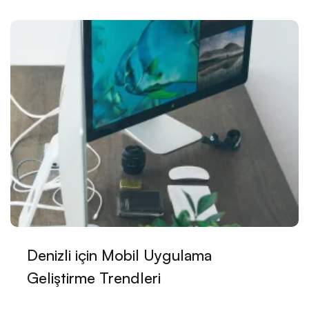
Çocuk Gelişimi Uzmanı Web Sitesi Tasarımı:
İhtiyacınız Olan Her Şey Burada!
Çalışan Koçu Web Sitesi Tasarımı: İşte Başarılı Bir
Web Sitesi Nasıl Oluşturulur?
E-Ticaret Satıcısı Web Sitesi Tasarımı: Başarılı Bir
Online Mağaza İçin İpuçları
Toplu Alımlarınız İçin En İyi Web Sitesi Tasarımı
Hizmetleri!
Otomotiv Bayisi Web Sitesi Tasarımında Dikkat
Edilmesi Gerekenler!
Denizli için Mobil Uygulama
Hayvan Barınağı Web Sitesi Tasarımı: Kuyruğunu
Sallayacak Bir Projeye Hazır Mısınız?
Geliştirme Trendleri
Çiftlik Sahibi Web Sitesi Tasarımı: Dijital Dünyada