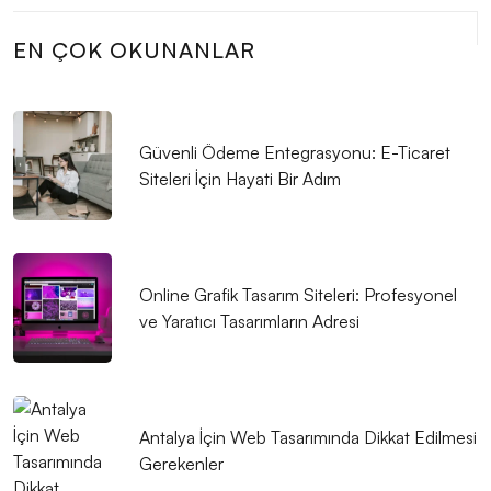
Çiçekçi Web Sitesi Tasarımı: Eşsiz Güzellikleri
EN ÇOK OKUNANLAR
İnternete Taşıyoruz!
Ağaç Kesimi ve Peyzaj Web Sitesi Tasarımı: Doğanın
Güzelliğini Dijital Dünyada Yansıtmak
Güvenli Ödeme Entegrasyonu: E-Ticaret
Siteleri İçin Hayati Bir Adım
Sağlık Danışmanı Web Sitesi Tasarımı: Dikkat Çekici
ve İşlevsel Bir Web Sitesi Oluşturmanın İpuçları
Çiftlik Yönetimi Web Sitesi Tasarımı: Markanızı Dijital
Online Grafik Tasarım Siteleri: Profesyonel
Dünyada Büyütmenin Yolu
ve Yaratıcı Tasarımların Adresi
Akıl Sağlığı Uzmanı Web Sitesi Tasarımı: Başarıya
Giden Yol
Profesyonel Yapı Denetim Firması Web Sitesi
Antalya İçin Web Tasarımında Dikkat Edilmesi
Tasarımı: Başarıya Giden Yol
Gerekenler