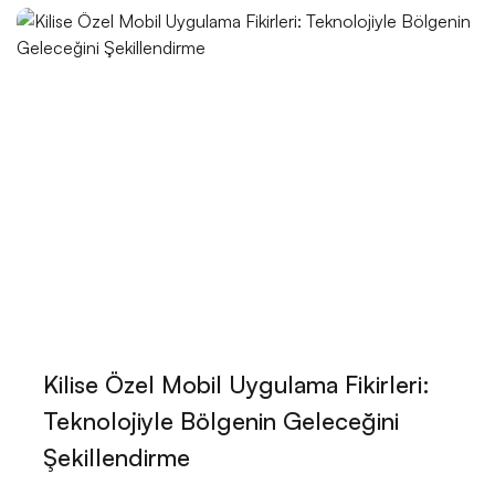
Başlatın!
İç Mekan Tasarımcılarının Dijital Dünyadaki
Yansımaları: Web Sitesi Tasarımı
Moda Tasarımcısı Web Sitesi Tasarımı: Profesyonel
ve Etkileyici Çözümler
Grafik Tasarımcı Web Sitesi Tasarımı: Profesyonel ve
Etkili Çözümler
Veteriner Web Sitesi Tasarımı: Dijital Dünyada
Hayvanseverlerle Buluşma Zamanı!
Eczacı Web Sitesi Tasarımı: İdeal Çözüm için Alesta
Kilise Özel Mobil Uygulama Fikirleri:
Medya
Teknolojiyle Bölgenin Geleceğini
Heyecan Verici Fizik Tedavi Uzmanı Web Sitesi
Şekillendirme
Tasarımı İle Tanışın!