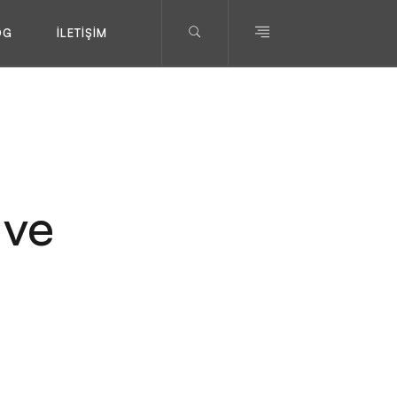
OG
İLETIŞIM
 ve