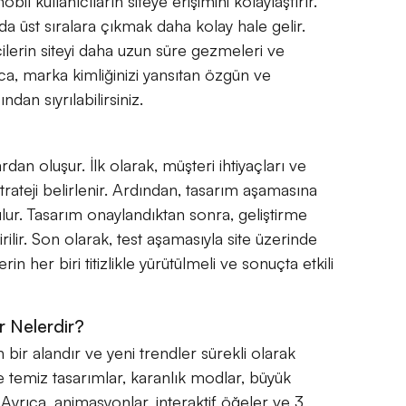
il kullanıcıların siteye erişimini kolaylaştırır.
a üst sıralara çıkmak daha kolay hale gelir.
çilerin siteyi daha uzun süre gezmeleri ve
ca, marka kimliğinizi yansıtan özgün ve
ndan sıyrılabilirsiniz.
dan oluşur. İlk olarak, müşteri ihtiyaçları ve
 strateji belirlenir. Ardından, tasarım aşamasına
rulur. Tasarım onaylandıktan sonra, geliştirme
irilir. Son olarak, test aşamasıyla site üzerinde
rin her biri titizlikle yürütülmeli ve sonuçta etkili
r Nelerdir?
bir alandır ve yeni trendler sürekli olarak
temiz tasarımlar, karanlık modlar, büyük
. Ayrıca, animasyonlar, interaktif öğeler ve 3