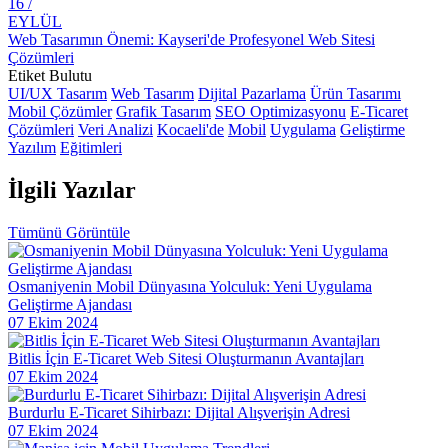
Mobil Uygulama Yönetimi: Başarılı Bir Uygulama Nasıl Yaratılır?
16 /
EYLÜL
Oyun Geliştirme Süreçleri ve Stratejileri
Web Tasarımın Önemi: Kayseri'de Profesyonel Web Sitesi
Çözümleri
Mobil Uygulama Performansı: Başarılı Bir Uygulama İçin İpuçları
Etiket Bulutu
UI/UX Tasarım
Web Tasarım
Dijital Pazarlama
Ürün Tasarımı
Mobil Uygulama Geliştirme Süreç Aşamaları
Mobil Çözümler
Grafik Tasarım
SEO Optimizasyonu
E-Ticaret
Çözümleri
Veri Analizi
Kocaeli'de
Mobil
Uygulama
Geliştirme
Oyun Geliştirme Eğitim Videoları: Yaratıcı Dünyaların Kapılarını
Yazılım
Eğitimleri
Aralayın!
İlgili
Yazılar
Alışveriş Deneyimini Geliştirmenin Önemi
Mobil Uygulama Sosyal Medya Entegrasyonu: Markanızı Dijital
Tümünü Görüntüle
Dünyada Güçlendirin
VR Oyun Geliştirme: Geleceğin Oyun Dünyası
Osmaniyenin Mobil Dünyasına Yolculuk: Yeni Uygulama
Geliştirme Ajandası
Mobil Uygulama API Entegrasyonu: Dijital Dünyada Yenilikçi
07 Ekim 2024
Adımlar
Bitlis İçin E-Ticaret Web Sitesi Oluşturmanın Avantajları
Oyun Geliştirme Alanında Kullanılan Temel Script Dilleri
07 Ekim 2024
Mobil Uygulama Yönetim Uygulamaları: Verimliliği Artıran
Burdurlu E-Ticaret Sihirbazı: Dijital Alışverişin Adresi
Çözümler
07 Ekim 2024
Oyun Güncellemeleri: Oyun Geliştirme Sürecindeki Önemli