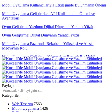
Mobil Uygulama Kullanıcılarıyla Etkileşimde Bulunmanın Önemi
Mobil Uygulama Geliştirirken API Kullanımının Önemi ve
Avantajları
Oyun Geliştirme Yazılımı: Dijital Dünyanın Yaratıcı Yüzü
Oyun Geliştirme: Dijital Dünyanın Yaratıcı Yüzü
Mobil Uygulama Pazarında Rekabetin Yükselişi ve Alesta
Medya'nın Rolü
Mobil Uygulama Geliştirme Kılavuzları: Başarılı Bir Mobil
Uygulama Nasıl Oluşturulur?
Çapraz Platform Uygulama Geliştirme: Mobil Dünyada Yükselen
Trend
Mobil Uygulama İçerik Stratejisi: Kullanıcı Odaklı Yaklaşımın
Paylaş :
Önemi
Kategoriler
Blender ile Oyun Geliştirme: Hem Uzmanlar Hem de Acemiler İçin
Kapsamlı Rehber
Web Tasarım
7563
Mobil Uygulama
1426
Bağımsız Oyun Geliştirme: Başarıya Giden Yol