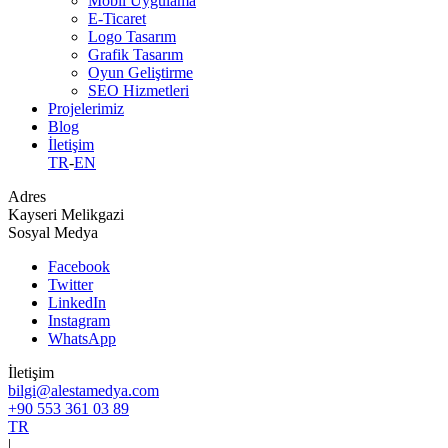
Mobil Uygulama
E-Ticaret
Logo Tasarım
Grafik Tasarım
Oyun Geliştirme
SEO Hizmetleri
Projelerimiz
Blog
İletişim
TR
-
EN
Adres
Kayseri Melikgazi
Sosyal Medya
Facebook
Twitter
LinkedIn
Instagram
WhatsApp
İletişim
bilgi@alestamedya.com
+90 553 361 03 89
TR
|