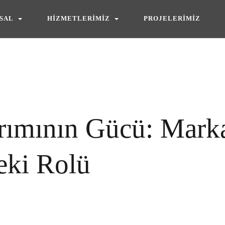
S
A
L
H
İ
Z
M
E
T
L
E
R
İ
M
İ
Z
P
R
O
J
E
L
E
R
İ
M
İ
Z
S
A
L
H
İ
Z
M
E
T
L
E
R
İ
M
İ
Z
P
R
O
J
E
L
E
R
İ
M
İ
Z
rımının Gücü: Mark
eki Rolü