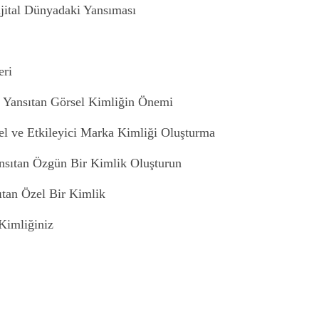
jital Dünyadaki Yansıması
eri
 Yansıtan Görsel Kimliğin Önemi
el ve Etkileyici Marka Kimliği Oluşturma
nsıtan Özgün Bir Kimlik Oluşturun
tan Özel Bir Kimlik
Kimliğiniz
lü Bir Kimlik Oluşturun
isi
mi