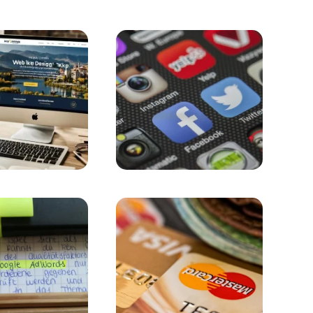
ıkarın
an Önemli Bir Unsurdur
tır?
Tasarım
e En Çok Anlatan Çözüm
 Etkileri
rkanızı Dijital Dünyada Nasıl Hayata Geçiririz?
 Çıkarmanın Yolu
Etkisi