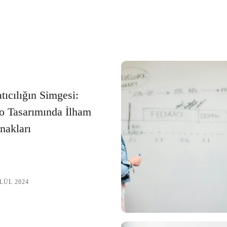
ktalar ve İpuçları
ve İpuçları
dirin
karan Detaylar
ne Çıkaran Detaylar
tıcılığın Simgesi:
o Tasarımında İlham
nin Yolu
nakları
e Çıkaran Logo Tasarımı Nasıl Yapılır?
ternetin Zirvesine Taşıyın
ette Öne Çıkarmanın Yolları
LÜL 2024
e Etkili Marka Kimliği Oluşturma
 Etkili Marka Kimliği Oluşturma