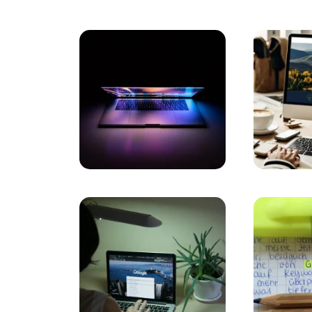
Yaratıcı Logo Çözümleri ile Markanızı Öne Ç
Logo Tasarımı: Markanızın Kimliğini Yansıt
Soyut Logoların Gücü: Markanızı Nasıl Yansı
Görsel İletişimde Logo Tasarımının Önemi
Restoran Logosu: Markanızı Yansıtan Özgün 
Minimal Logo Tasarımı: Markanızı En Az İl
Çizgi Karakter Logoların Markalar Üzerindeki
Dijital Pazarlama ve Web Tasarımın Gücü: Ma
Kişisel Marka Logo Tasarımı: Markanızı Öne
Profesyonel Logo Tasarımının Marka İmajına 