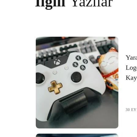
İlgili
Yazılar
Çocuk Markası İçin Logo Tasarımı: Önemli No
Sağlık Sektörü İçin Logo Tasarımının Önemi 
Video Prodüksiyon Logosu: Markanızı Güçlen
Yeni Trend Logo Tasarımı: Markanızı Öne Çı
Gölgelendirilmiş Logo Tasarımı: Markanızı Ö
Yara
Log
Serif Logo Tasarımı: Markanızı Güçlendirme
Kay
Muğla E-Ticaret Logo Tasarımı: Markanızı Ön
Web Tasarım ve Logo Oluşturma: Markanızı İn
Giresun Web Tasarım Logo: Markanızı İntern
30 EY
Kocaeli Logo Tasarımı Fiyatı: Profesyonel v
Ağrı Logo Tasarımı Fiyatları: Profesyonel ve