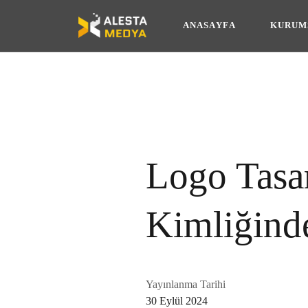
A
N
A
S
A
Y
F
A
K
U
R
U
M
A
N
A
S
A
Y
F
A
K
U
R
U
M
Logo Tasa
Kimliğind
Yayınlanma Tarihi
30 Eylül 2024